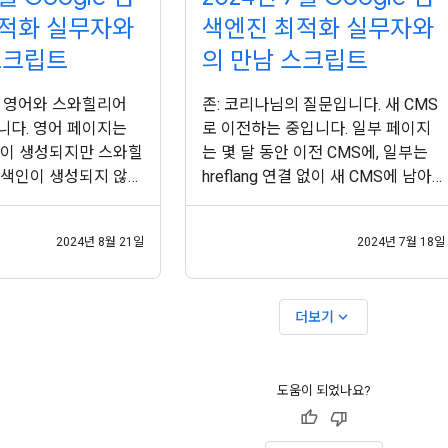
적화 실무자와
색엔진 최적화 실무자와
스크립트
의 만남 스크립트
에 영어와 스와힐리어
존: 코리나님의 질문입니다. 새 CMS
니다. 영어 페이지는
로 이전하는 중입니다. 일부 페이지
인이 생성되지만 스와힐
는 몇 달 동안 이전 CMS에, 일부는
 색인이 생성되지 않습
hreflang 연결 없이 새 CMS에 남아
어에 대한 편향이 존
있게 됩니다. Google에서 이를 처리
분의 경우 Google은
할 수 있나요? 글로벌 브랜드 순위는
2024년 8월 21일
2024년 7월 18일
 언어가 사용되었는지
어떻게 되나요? 처음부터 모든 사항
콘텐츠를 유사하게 취급
을 준비하지 않고 점진적 이전을 수
 페이지는 모두 서로
행할 때가 많습니다. 구조화된 데이
expand_more
더보기
이지가 웹사이트의 다
터 또는 hreflang 과 같이 마크업이
결되어 있는지 확인해야
누락된 경우, 이러한 마크업이 아직
 언어 버전을 교차 링
페이지에 없다면 고려되지 않습니다.
된 페이지의 색인이
도움이 되었나요?