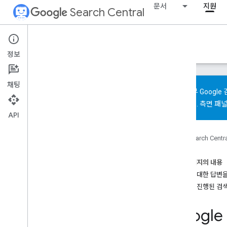
문서
지원
Search Central
Google SEO Office hours
정보
개요
채팅
페이지 디버깅
베타
: 일부 Goo
스팸
,
피싱 또는 멀웨어 신고하기
해 보세요.
측면 패널
API
중소기업이 Google 검색에서 알림을 받는
방법
홈
Search Centr
검색 시스템 상태
Google 검색 상태 대시보드
이 페이지의 내용
상태 대시보드 사용
질문에 대한 답변을
최근에 진행된 검
자주 묻는 질문(FAQ)
크롤링 및 색인 생성 FAQ
Googl
사이트 게재위치 FAQ