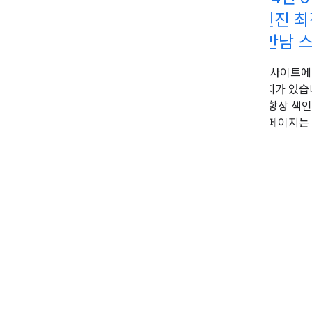
색엔진 최
의 만남 
존: 웹사이트
페이지가 있습
거의 항상 색
리어 페이지는
니다. 스와힐리
재하나요? 대부
페이지에 어떤
와 관계없이 
합니다. 하지만
별개이므로 페
른 부분과 연
합니다. 다양한
크하면 현지화