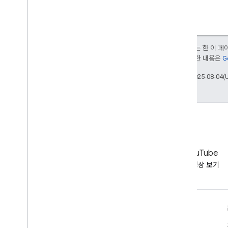
달리 명시되지 않는 한 이 
부여됩니다. 자세한 내용은
G
최종 업데이트: 2025-08-04(
LinkedIn
YouTube
LinkedIn에서 확인하기
동영상 보기
지원 받기
도움말 포럼으로 이동