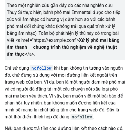
Theo một nghiên cứu gần đây do các nhà nghiên cứu
Thụy Sĩ thực hiện, bánh phô mai Emmental được cho tiếp
xúc với âm nhạc có hương vị đằm hơn so với các bánh
phô mai đối chứng khác (không trải qua quá trình xử lý
bằng âm nhạc). Toàn bộ phát hiện lý thú này có trong bài
viết
<a href="https://example.com">
Xử lý phô mai bằng
âm thanh — chương trình thử nghiệm về nghệ thuật
ẩm thực
</a>
.
Chỉ sử dụng
nofollow
khi bạn không tin tưởng vào nguồn
đó, chứ đừng sử dụng với mọi đường liên kết ngoài trên
trang web của bạn. Ví dụ: bạn là một người đam mê phô mai
và có người đã đăng tải một câu chuyện nói xấu loại phô
mai mà bạn yêu thích. Vì vậy, bạn muốn viết một bài báo để
phản hồi; tuy nhiên, bạn không muốn đường liên kết của
mình sẽ mang lại chút tiếng tăm cho trang web đó. Đây là
một thời điểm thích hợp để dùng
nofollow
.
Nếu bạn được trả tiền cho đường liên kết theo cách nào đó,