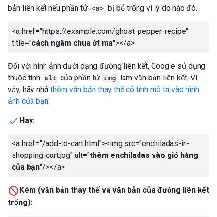
bản liên kết nếu phần tử
<a>
bị bỏ trống vì lý do nào đó.
<a href="https://example.com/ghost-pepper-recipe"
title="
cách ngâm chua ớt ma
"></a>
Đối với hình ảnh dưới dạng đường liên kết, Google sử dụng
thuộc tính
alt
của phần tử
img
làm văn bản liên kết. Vì
vậy, hãy nhớ
thêm văn bản thay thế có tính mô tả vào hình
ảnh của bạn
:
Hay:
<a href="/add-to-cart.html"><img src="enchiladas-in-
shopping-cart.jpg" alt="
thêm enchiladas vào giỏ hàng
của bạn
"/></a>
Kém (văn bản thay thế và văn bản của đường liên kết
trống):