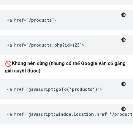
<a href="
/products
">
<a href="
/products.php?id=123
">
Không nên dùng (nhưng có thể Google vẫn cố gắng
giải quyết được):
<a href="
javascript:goTo('products')
">
<a href="
javascript:window.location.href='/product