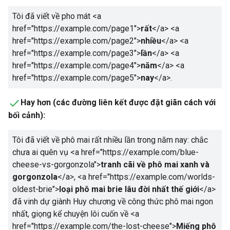
Tôi đã viết về pho mát
<a
href="https://example.com/page1">
rất
</a>
<a
href="https://example.com/page2">
nhiều
</a>
<a
href="https://example.com/page3">
lần
</a>
<a
href="https://example.com/page4">
năm
</a>
<a
href="https://example.com/page5">
nay
</a>
.
Hay hơn (các đường liên kết được đặt giãn cách với
bối cảnh):
Tôi đã viết về phô mai rất nhiều lần trong năm nay: chắc
chưa ai quên vụ
<a href="https://example.com/blue-
cheese-vs-gorgonzola">
tranh cãi về phô mai xanh và
gorgonzola
</a>
,
<a href="https://example.com/worlds-
oldest-brie">
loại phô mai brie lâu đời nhất thế giới
</a>
đã vinh dự giành Huy chương về công thức phô mai ngon
nhất, giọng kể chuyện lôi cuốn về
<a
href="https://example.com/the-lost-cheese">
Miếng phô