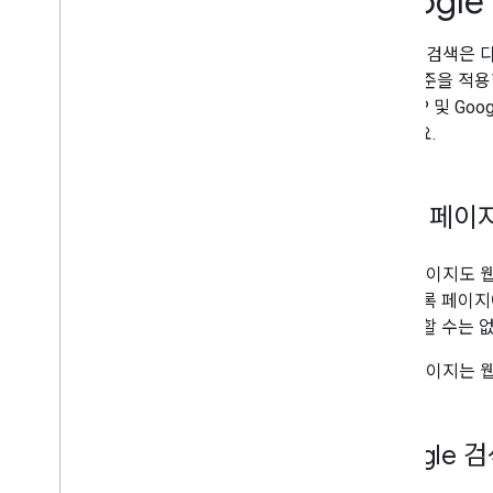
Googl
robots
.
txt
표준화
Google 검색
모바일 사이트 및 모바일 중심 색인 생성
일한 기준을 적용합
AMP
인, AMP 및 G
Google 검색의 AMP 정보
고하세요.
AMP 콘텐츠 개선하기
AMP 콘텐츠 유효성 검사하기
AMP 콘텐츠 삭제하기
AMP 페이
Java
Script
페이지 및 콘텐츠 메타데이터
AMP 페이지도 
삭제
수 있도록 페이
사이트 이전 및 변경
고 보장할 수는 
순위 및 검색 노출
AMP 페이지는 
모니터링 및 디버깅
Google
사이트별 가이드