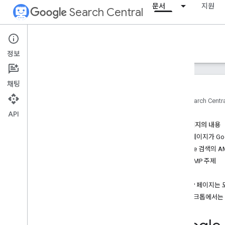
문서
지원
Search Central
Documentation
정보
소개
채팅
검색 Essentials
홈
Search Centr
API
검색엔진 최적화 기초
이 페이지의 내용
AMP 페이지가 Go
크롤링 및 색인 생성
Google 검색의 
개요
추가 AMP 주제
Google에서 색인을 생성할 수 있는 파
일 형식
FAQ
URL 구조
AMP 페이지는
링크
데스크톱에서는 
사이트맵
크롤러 관리