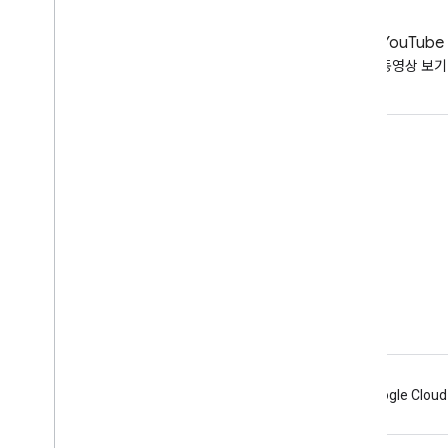
LinkedIn
YouTube
LinkedIn에서 확인하기
동영상 보기
지원 받기
도움말 포럼으로 이동
업무 시간에 대한 질문 제출
스팸, 피싱 또는 멀웨어 신고하기
지원 리소스 더보기
Android
Chrome
Firebase
Google Cloud