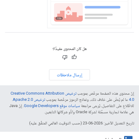
هل كان المحتوى مفيدًا؟
إرسال ملاحظات
إنّ محتوى هذه الصفحة مرخّص بموجب
ترخيص Creative Commons Attribution
4.0‏
ما لم يُنصّ على خلاف ذلك، ونماذج الرموز مرخّصة بموجب
ترخيص Apache 2.0‏
.
للاطّلاع على التفاصيل، يُرجى مراجعة
سياسات موقع Google Developers‏
. إنّ Java
هي علامة تجارية مسجَّلة لشركة Oracle و/أو شركائها التابعين.
تاريخ التعديل الأخير: 2026-06-23 (حسب التوقيت العالمي المتفَّق عليه)