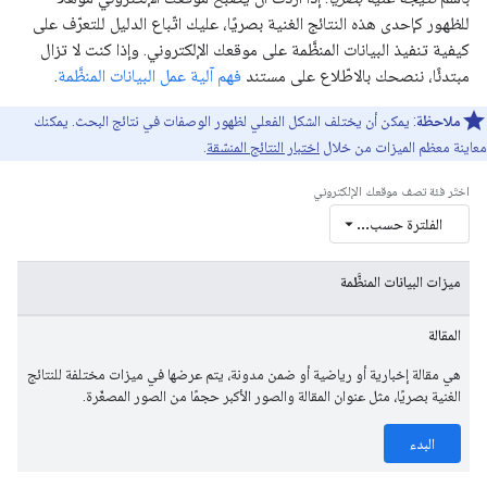
للظهور كإحدى هذه النتائج الغنية بصريًا، عليك اتّباع الدليل للتعرّف على
كيفية تنفيذ البيانات المنظَّمة على موقعك الإلكتروني. وإذا كنت لا تزال
مبتدئًا، ننصحك بالاطّلاع على مستند
فهم آلية عمل البيانات المنظَّمة
.
ملاحظة
: يمكن أن يختلف الشكل الفعلي لظهور الوصفات في نتائج البحث. يمكنك
معاينة معظم الميزات من خلال
اختبار النتائج المنسّقة
.
اختَر فئة تصف موقعك الإلكتروني
الفلترة حسب...
ميزات البيانات المنظَّمة
المقالة
هي مقالة إخبارية أو رياضية أو ضمن مدونة، يتم عرضها في ميزات مختلفة للنتائج
الغنية بصريًا، مثل عنوان المقالة والصور الأكبر حجمًا من الصور المصغّرة.
البدء