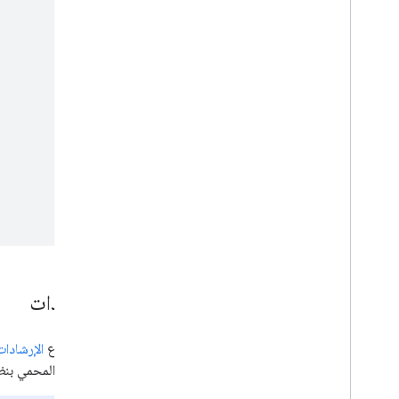
صفحة الملف الشخصي
أسئلة وأجوبة
وصفة طعام
مقتطف المراجعة
تطبيق برمجي
ترميز Speakable
الاشتراك والمحتوى المحمي بنظام
حظر الاشتراك غير المدفوع
مكان للاستئجار
فيديو
روابط العناوين
ميزات مترجمة
ملفات فيديو
معرض العناصر المرئية
الإرشادات
قصص الويب
برنامج "المستخدمون في مرحلة مبكرة"
يجب اتّباع
الإرشادات 
رصد الأخطاء وتصحيحها
المحتوى المحمي بنظا