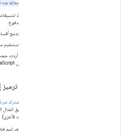
دلائل متعلّقة بموقع إلكتروني محدّد
ملاحظة
: عند مخالفة هذه 
المدفوع.
لا تدمج أقسام
لا تستخدِم س
إذا أردت حجب
على JavaScript من جهة العميل، اطّلِع على
إضافة ترميز إ
إذا كان
الاشتراك شرط
أدناه. ينطبق المثال ا
والصفحات الأخرى).
أضِف اسم فئة