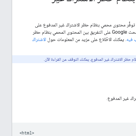
حول كيفية استخدام الترميز JSON-LD من schema.org للإشارة إلى توفُّر محتوى محمي بنظام حظر الاشتراك غير المدفوع على
. تساعد هذه البيانات المنظَّمة محرّك بحث Google على التفريق بين المحتوى المحمي بنظام حظر
ب فيه
. يمكنك الاطّلاع على مزيد من المعلومات حول
الاشتراك
ام حظر الاشتراك غير المدفوع، يمكنك التوقف عن القراءة الآن.
اك غير المدفوع.
<html>
