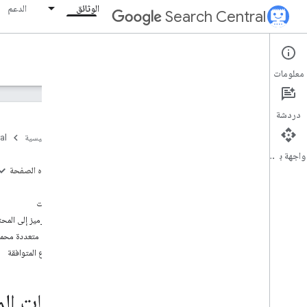
الوثائق
الدعم
Search Central
Documentation
معلومات
مقدمة
دردشة
أساسيات "بحث Google"
الصفحة الرئيسية
al
واجهة برمجة التطبيقات
أساسيات تحسين محركات البحث
على هذه الصفحة
مثال
الزحف والفهرسة
الإرشادات
إضافة ترميز إلى المح
الترتيب وشكل الظهور في البحث
أقسام متعددة محمي
نظرة عامة
الأنواع المتوافقة
ميزات تستخدم الذكاء الاصطناعي
سطور التواريخ المقدَّرة
الرموز المفضّلة
البيانات ا
المقتطفات المميزة