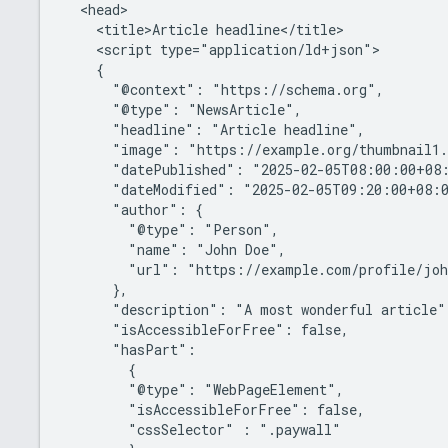
  <head>

    <title>Article headline</title>

    <script type="application/ld+json">

    {

      "@context": "https://schema.org",

      "@type": "NewsArticle",

      "headline": "Article headline",

      "image": "https://example.org/thumbnail1.
      "datePublished": "2025-02-05T08:00:00+08:
      "dateModified": "2025-02-05T09:20:00+08:0
      "author": {

        "@type": "Person",

        "name": "John Doe",

        "url": "https://example.com/profile/joh
      },

      "description": "A most wonderful article",
      "isAccessibleForFree": false,

      "hasPart":

        {

        "@type": "WebPageElement",

        "isAccessibleForFree": false,

        "cssSelector" : ".paywall"
