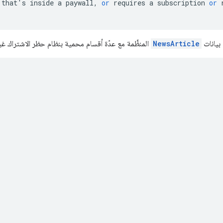
that
'
s
inside
a
paywall
,
or
requires
a
subscription
or
بيانات
NewsArticle
المنظَّمة مع عدّة أقسام محمية بنظام حظر الاشتراك غي