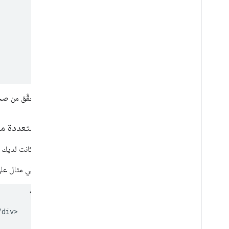
تحقَّق من صح
أقسام متعددة مح
في حال كانت لديك ع
وفي ما يلي مثال على
/
div