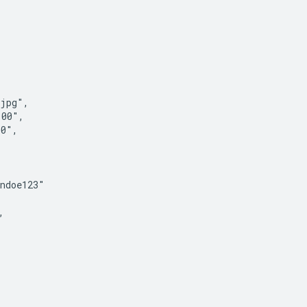
jpg",

00",

0",

ndoe123"


