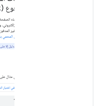
العينات المرنة
المدفوع (
k
اقتراحات من Google
الصور
ميزات محلية
موقعك الإلكتروني، 
تجربة الصفحة
الاشتراك غير المدف
المصادر المفضّلة
والمحتوى المحمي بن
أنظمة ترتيب النتائج
التحديثات المتعلقة بترتيب النتائج
لا ينطبق هذا الدليل إلا عل
أسماء المواقع الإلكترونية
روابط أقسام الموقع
المقتطفات
مثال
البيانات المنظمة
التعرّف على طريقة عمل البيانات المنظَّمة
في ما يلي مثال على 
الإرشادات العامة المتعلقة بالبيانات المنظَّمة
نتائج البحث المفصّلة
إنشاء بيانات منظَّمة باستخدام Java
Script
أدلة الميزات
جميع الميزات المتعلّقة بالبيانات المنظّمة