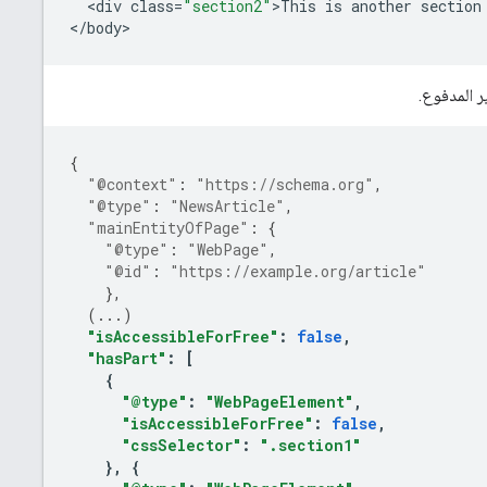
<
div
class
=
"section2"
>
This
is
another
section
<
/
body
>
ر المدفوع.
{
"@context"
:
"https://schema.org"
,
"@type"
:
"NewsArticle"
,
"mainEntityOfPage"
:
{
"@type"
:
"WebPage"
,
"@id"
:
"https://example.org/article"
},
(
...
)
"isAccessibleForFree"
:
false
,
"hasPart"
:
[
{
"@type"
:
"WebPageElement"
,
"isAccessibleForFree"
:
false
,
"cssSelector"
:
".section1"
},
{