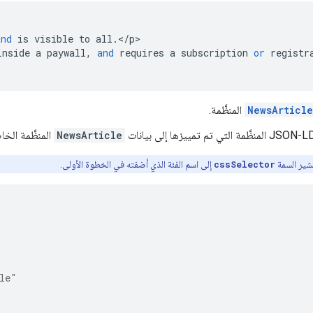
and
is
visible
to
all
.
<
/
p
>

inside
a
paywall
,
and
requires
a
subscription
or
registr
NewsArticle
المنظَّمة.
NewsArticle
المنظَّمة الخا
تشير السمة
cssSelector
إلى اسم الفئة الذي أضفته في الخطوة الأولى.
le"