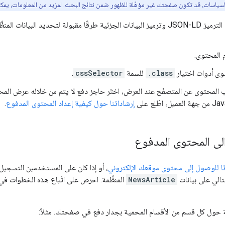
السياسات، قد تكون صفحتك غير مؤهّلة للظهور ضمن نتائج البحث. لمزيد من المعلومات، يمكن
تُعدّ تنسيقات الترميز JSON-LD وترميز البيانات الجزئية طرقًا مقبولة لتحدي
 المحتوى.
وى أدوات اختيار
.class
للسمة
cssSelector
.
 المحتوى عن المتصفّح عند العرض، اختَر حاجز دفع لا يتم من خلاله عرض المح
إرشاداتنا حول كيفية إعداد المحتوى المدفوع
.
لى المحتوى المدفوع
ًا للوصول إلى محتوى موقعك الإلكتروني
، أو إذا كان على المستخدمين التسجيل 
لتالي على بيانات
NewsArticle
 حول كل قسم من الأقسام المحمية بجدار دفع في صفحتك. مثلاً: