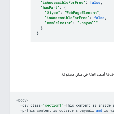
"isAccessibleForFree"
:
false
,
"hasPart"
:
{
"@type"
:
"WebPageElement"
,
"isAccessibleForFree"
:
false
,
"cssSelector"
:
".paywall"
}
}
إضافة أسماء الفئة في شكل مصفوفة.
<
body
<
div
class
=
"section1"
>
This
content
is
inside
<
p>This
content
is
outside
a
paywall
and
is
v