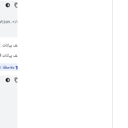
ation
.
<
/
div
>

أضِف بيانات
أضِف بيانات JSON-LD المنظَّمة التي تم تمييزها إلى بيانات
ملاحظة
: 