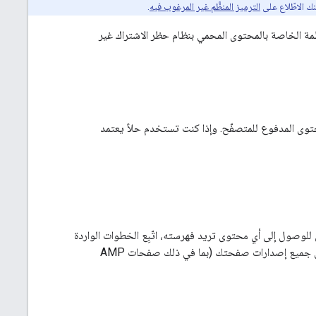
ك الاطّلاع على
الترميز المنظَّم غير المرغوب فيه
.
د البيانات المنظَّمة الخاصة بالمحتوى المحمي بنظام حظر الاشتراك غير
توى المدفوع للمتصفّح. وإذا كنت تستخدم حلاً يعتمد
للوصول إلى أي محتوى تريد فهرسته، اتّبِع الخطوات الواردة
المنظَّمة. احرص على اتّباع هذه الخطوات في جميع إصدارات صفحتك (بما في ذلك صفحات AMP