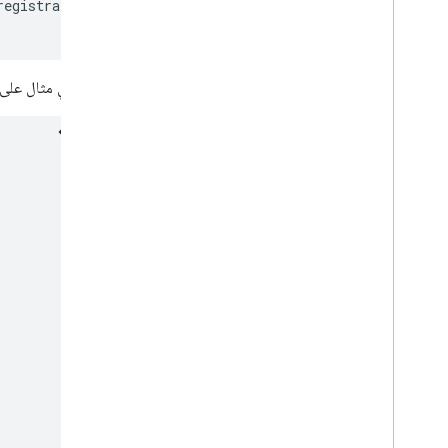
registration
.
<
/
div
>

في ما يلي مثال على 