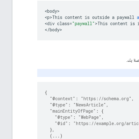
<
body
>

<
p>This
content
is
outside
a
paywall
<
div
class
=
"paywall"
>
This
content
is
<
/
body
>
صة بك.
{
"@context"
:
"https://schema.org"
,
"@type"
:
"NewsArticle"
,
"mainEntityOfPage"
:
{
"@type"
:
"WebPage"
,
"@id"
:
"https://example.org/artic
},
(
...
)