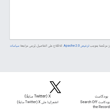
موز مرخّصة بموجب
ترخيص Apache 2.0‏
. للاطّلاع على التفاصيل، يُرجى مراجعة
سياسات
بودكاست
‫X ‏(Twitter سابقًا)
استمِع إلى بودكاست Search Off
انضم إلينا على X ‏(Twitter سابقًا)
the Record