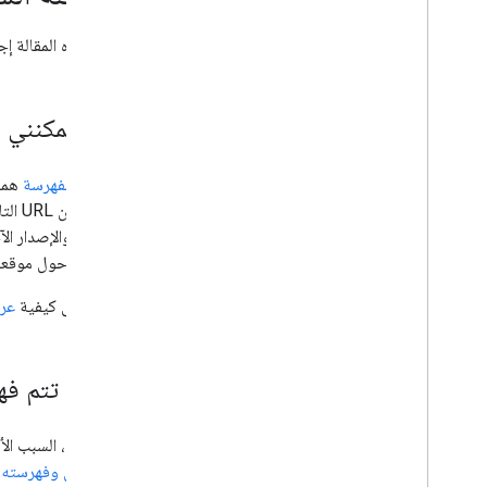
الأسئلة الشائعة حول موضع الموقع الإلكتروني
تجمع هذه المقالة إجابات عن الأ
الأسئلة الشائعة حول شكل ظهور الموقع
الإلكتروني
تسجيلات SEO Office Hours من Google
كيف يمكنني جعل
إرسال سؤال لنحاول الإجابة عنه عبر تسجيلات
SEO Office Hours من Google
الزحف
و
الفهرسة
هما 
الأرشيف
"www" والإصدار الآخر الذي لا يتضمنها (مثل "www.example.com" و"example.com"). يُرجى العِلم أنّ استخدام
معلومات حول موقعك ا
تعرَّف على كيفية
عرض
لماذا لا تتم 
بشكلٍ عام، السبب الأ
الإلكتروني وفهرسته
.