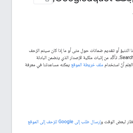
 التنبؤ أو تقديم ضمانات حول متى أو ما إذا كان سيتم الزحف
إلى عناوين URL التابعة لك أو فهرستها. عند الاطّلاع على فهرسة موقعك الإلكتروني في Search Console، تأكَّد من إثبات ملكية الإصدار الذي يتضمن البادئة
ملف خريطة الموقع
يمكنه مساعدتنا في معرفة
نتظار لبعض الوقت و
إرسال طلب إلى Google للزحف إلى الموقع