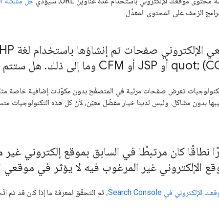
محتوى موقعك الإلكتروني باستخدام عدة عناوين URL، سيؤدي
حلّ مشكلة ال
امج الزحف على المحتوى المعدَّل.
.
هل ستتم ف
بها بدون مشاكل. وليس لدينا خيار مفضّل معيّن، لأنّ كل هذه التكنولوجيات متساو
ا نطاقًا كان مرتبطًا في السابق بموقع إلكتروني غير
قع الإلكتروني غير المرغوب فيه لا يؤثر في موقعي ال
لإلكتروني في Search Console
، ثم التحقّق لمعرفة ما إذا كان قد تم ا