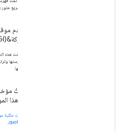
إذا تمت فهرسة 
تسريع عثور بر
المشتركة&quot; (CGI) أو JSP أو CFM وما إلى ذلك
إليها وفهرستها وترتي
الزحف إليها.
اشتريتُ مؤخرً
سجلّ هذا المو
عليك
إثبات ملكية موقعك ا
اليدوية&quot;
.