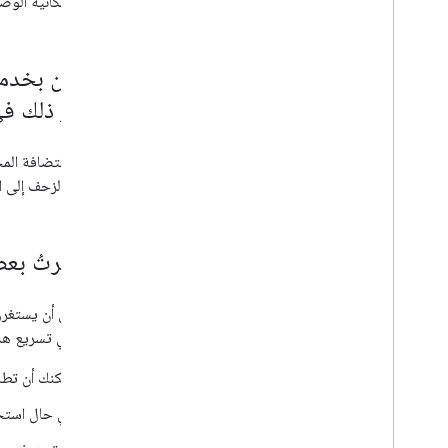
وتسهّل إمكانية الوصو
أستعين بخدمة 
سيؤثر ذلك في 
ننصح باستضافة المحت
استحالة الزحف إلى 
لقد غيّرتُ 
من الممكن أن يستغرق
تساعد في تسريع هذه
يمكنك أن تطلب من
في حال استخ