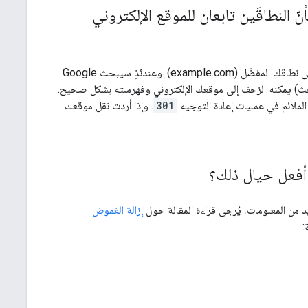
 يمكنني إخبار Google بأنّ النطاقَين تابعان للموقع الإلكتروني
لتوجيه الزيارات من النطاق البديل (example2.org) إلى نطاقك المفضّل (example.com). وعندئذٍ سيبحث Google
طريقة للتأكّد من أنّ Google (وغيره من محرّكات البحث) يمكنه الزحف إلى موقعك الإلكتروني وفهرسته بشكل صحيح.
301
. وإذا أردت نقل موقعك
أفعل حيال ذلك؟
يد من المعلومات، يُرجى قراءة المقالة حول
إزالة الغموض
: