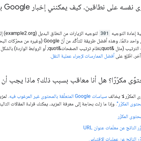
ى نفسه على نطاقين
.
كيف
ة إعادة التوجيه
301
عن محتواك في مكان واحد دائمًا، وهذه أفضل 
لروابط الواردة) بالشكل الملائم في عمليات إعادة التوجيه
خر، اطّلِع على
أفضل الممارسات لإجراء عملية النقل
.
ًى مكرّرًا؟ هل أنا معاقب بسبب ذلك؟ ماذا يجب أن 
ى المكرّر
لا
يخالف
سياسات Google المتعلّقة بالمحتوى غير المرغوب فيه
. لمز
وى المكرّر"
. وإذا ما زلت بحاجة إلى معرفة المزيد، يمكنك قراءة المقالات التالية
حتوى المكرّر
 الناتج عن معلَمات عنوان URL
ّر الناتج عن عمليات الاقتباس