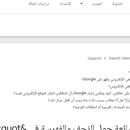
المدونة
الجديد
الأحداث
دراسات الحالة
Support
Search Centr
لإلكتروني يظهر على Google؟
قعي الإلكتروني؟
ي إخبار Google بأنّ النطاقَين تابعان للموقع الإلكتروني نفسه؟
رًا؟ هل أنا معاقب بسبب ذلك؟ ماذا يجب أن أفعل حيال ذلك؟
 المجلدات الفرعية أم النطاقات الفرعية؟
 حول الزحف والفهرسة في &quot;بحث Google&quot;