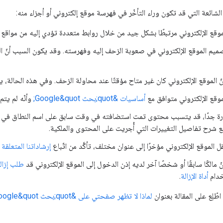
الشائعة التي قد تكون وراء التأخّر في فهرسة موقع إلكتروني أو أجزاء منه:
موقع الإلكتروني مرتبطًا بشكل جيد من خلال روابط متعددة تؤدي إليه من مواقع 
يم الموقع الإلكتروني في صعوبة الزحف إليه وفهرسته. وقد يكون السبب أنّ ال
ّ الموقع الإلكتروني كان غير متاح مؤقتًا عند محاولة الزحف. وفي هذه الحالة، 
الموقع الإلكتروني متوافق مع
أساسيات &quot;بحث Google&quot;
وأنّه لم يتم
رة جدًا، قد يتسبب محتوى تمت استضافته في وقت سابق على اسم النطاق في 
 شرح تفاصيل التغييرات التي أُجريت على المحتوى والملكية.
 الموقع الإلكتروني مؤخرًا إلى عنوان مختلف، تأكَّد من اتّباع
إرشاداتنا المتعلقة 
ّ مالكًا سابقًا أو شخصًا آخر لديه إذن الدخول إلى الموقع الإلكتروني قد
طلب إزالة الم
خدام
أداة الإزالة
.
طّلِع على المقالة بعنوان
لماذا لا تظهر صفحتي على &quot;بحث Google&quot;؟