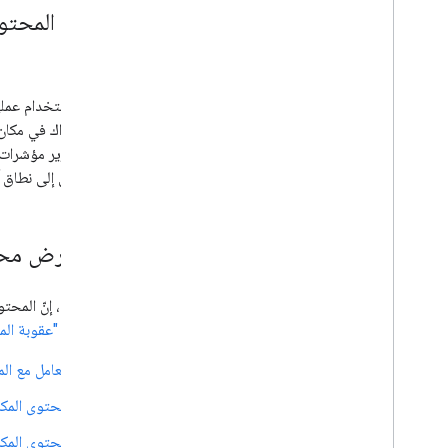
أعرِض المحتو
نفسه؟
يمكنك استخدام عملي
سيتم تمرير مؤشرات الترتيب (مثل &quot;نظام ترتيب الصفحات&quot; أو ا
الإلكتروني إلى نطاق آ
هل أعرض محتو
بشكل عام، إنّ المحتو
بخصوص "عقوبة المحت
التعامل مع الم
المحتوى المكرّر
المحتوى المكر