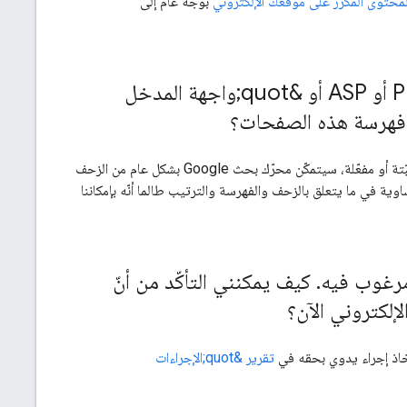
محتوى المكرّر على موقعك الإلكتروني
بوجه عام إلى
يستخدم موقعي الإلكتروني صفحات تم إنشاؤها باستخدام لغة PHP أو ASP أو &quot;واجهة المدخل
هرسة هذه الصفحات؟
نعم. إذا كانت هذه التكنولوجيات تعرض صفحات مرئية في المتصفّح بدون مكوّنات إضافية خاصة مثبّتة أو مفعّلة، سيتمكّن محرّك بحث Google بشكل عام من الزحف
ية في ما يتعلق بالزحف والفهرسة والترتيب طالما أنّه بإمكاننا
 مرغوب فيه
.
كيف يمكنني التأكّد من أنّ
إلكتروني الآن؟
تّخاذ إجراء يدوي بحقه في
تقرير &quot;الإجراءات