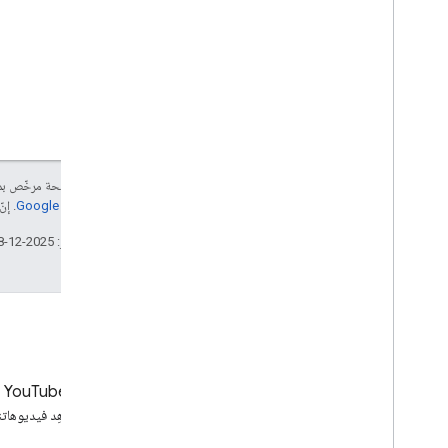
إنّ محتوى هذه الصفحة مرخّص 
موقع Google Developers‏
. إنّ Java هي علامة تجارية مسجَّلة لشركة Oracle و/أو شرك
تاريخ التعديل الأخير: 2025-12-18 (حسب التوقيت العالمي المتفَّق عليه)
YouTube
LinkedIn
انضم إلينا على LinkedIn
شاهِد فيديوهاتن