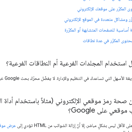
 المكرّر على موقعك الإلكتروني
ّر ومشاكل متعددة في الموقع الإلكتروني
ساسية للصفحات المتشابهة أو المكرّرة
محتوى المكرّر في عدة نطاقات
استخدام المجلدات الفرعية أم النطاقات الفرعية؟
لتي تساعدك في التنظيم والإدارة. لا يفضّل محرّك بحث Google خيارًا على آخر من ناحية الفهرسة والترتيب.
قعي على Google؟
أقل ليس بشكلٍ مباشر، إلا أنّ إزالة الشوائب من HTML تؤدي إلى
عرض موقع