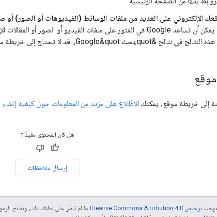
لروابط بدءًا من الصفحة الرئيسية.
عك الإلكتروني على العديد من ملفات الوسائط (الفيديوهات أو الصور) أو ص
خرائط الموقع يمكن أن تساعد Google في العثور على ملفات الفيديو أو ال
ئج &quot;بحث Google&quot;، قد لا تحتاج إلى خريطة موقع.
موقع
حاجة إلى خريطة موقع، يمكنك
الاطّلاع على مزيد من المعلومات حول كيفية إنشاء
هل كان المحتوى مفيدًا؟
إرسال ملاحظات
بموجب
ترخيص Creative Commons Attribution 4.0‏
ما لم يُنصّ على خلاف ذلك، ونماذج الر