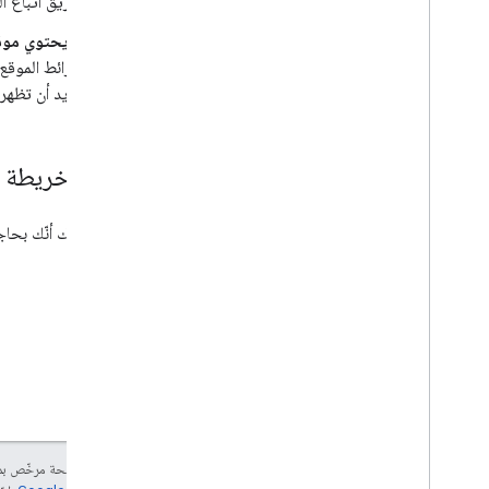
طريق اتّباع ا
لا يحتوي موق
تريد أن تظهر هذه النتائج في نتا
إنشاء خريطة 
إذا تبيّن لك أنّك ب
إنّ محتوى هذه الصفحة مرخّص 