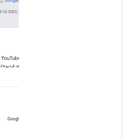
موقع Google Developers‏
. إنّ Java هي علامة تجارية مسجَّلة لشركة Oracle و/أو شرك
تاريخ التعديل الأخير: 2025-12-18 (حسب التوقيت العالمي المتفَّق عليه)
YouTube
LinkedIn
انضم إلينا على LinkedIn
شاهِد فيديوهاتن
الحصول على الدعم
الانتقال إلى منتدى المساعدة
إرسال سؤال لنحاول الإجابة عنه عبر تسجيلات SEO Office Hours من Google
الإبلاغ عن محتوى غير مرغوب فيه أو تصيّد احتيالي أو برامج ضارة
موارد الدعم الإضافية