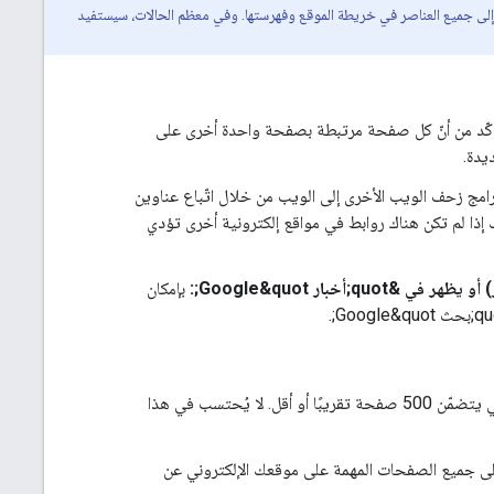
ي، ولكنّها لا تضمن أن يتم الزحف إلى جميع العناصر في خريطة الموقع وفهرستها. وفي معظم الحالات، سيستفيد
تأكّد من أنّ كل صفحة مرتبطة بصفحة واحدة أخرى على
دة.
 Googlebot وبرامج زحف الويب الأخرى إلى الويب من خلال اتّباع عناوين
 مفهرسة سابقًا. ونتيجةً لذلك، قد لا يكتشف Googlebot صفحاتك إذا لم تكن هناك روابط في مواقع إلكترونية أخرى تؤدي
خبار Google&quot;:
بإمكان
المقصود بكلمة &quot;صغير&quot; أنّ موقعك الإلكتروني يتضمّن 500 صفحة تقريبًا أو أقل. لا يُحتسب في هذا
ه بإمكان Googlebot العثور على جميع الصفحات المهمة على موقعك الإلكتروني عن