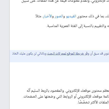
ك الإلكتروني، وتقدّم معلومات قيّمة عن هذه الملفات. على سبيل
تك، بما في ذلك محتوى
الفيديو
و
الصور
و
الأخبار
. مثلاً:
لتقييم بالنسبة إلى الفئة العمرية المناسبة.
وفّر خريطة الموقع لمحركات البحث
وبالتالي لن يكون عليك اتّخاذ
الإلكتروني سليمة، سيتمكّن عادةً محرّك بحث Google من اكتشاف معظم محتوى موقعك الإلكتروني. والمقصود بالربط السليم أنّه
مة موقعك الإلكتروني أو الروابط التي وضعتها على الصفحات.
لملفات الأكثر تخصّصًا.