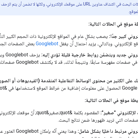
تساعد خريطة الموقع محرّكات البحث في اكتشاف عناوين URL على موقعك الإلكترون
موقع.
 موقع في الحالات التالية:
روني كبير جدًا:
يصعب بشكلٍ عام في المواقع الإلكترونية ذات الحجم الكبير ال
قع الإلكتروني. وبالتالي، يزيد احتمال أن يغفل
Googlebot
بعض الصفحات الجدي
روني جديد ويتضمّن روابط خارجية قليلة تؤدي إليه:
يزحف
URL مضمّنة في صفحات
 الكثير من محتوى الوسائط التفاعلية المتقدمة (الفيديوهات أو الصور) أو يظهر في &quot;أ
;.
طة موقع في الحالات التالية:
لإلكتروني "صغير":
صفحات التي تريد ظهورها ضمن نتائج البحث.
روني مرتبط داخليًا بشكل شامل:
وهذا يعني أنّ