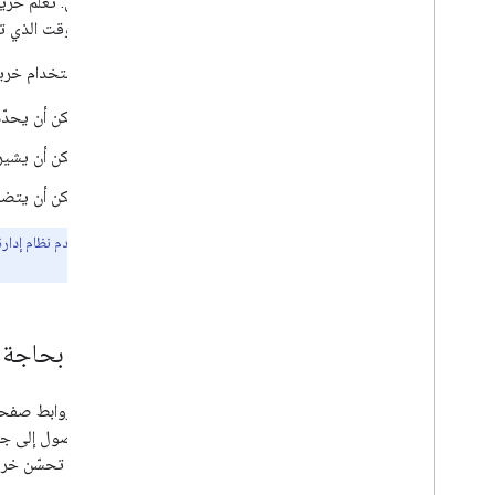
الإلكتروني. تُعلم خ
إنشاء خريطة موقع وإرسالها
المثال، الوقت الذي 
إدارة خرائط الموقع باستخدام ملف فهرسة
خرائط الموقع
يمكنك استخدام خريط
إضافات خرائط الموقع
إدارة الزواحف
يمكن أن يحدّ
robots
.
txt
يمكن أن يشي
تحديد عنوان URL الأساسي
المواقع الإلكترونية للأجهزة الجوّالة و"الفهرسة
يمكن أن يتض
التي تعطي أولوية للأجهزة الجوّالة"
AMP
إذا كنت تستخدم نظام إدارة المحتوى (CMS)، مثل WordPress أو Wix أو Blogger، من المحت
Java
Script
أي إجراء.
البيانات الوصفية للصفحة والمحتوى
عمليات الإزالة
عمليات نقل الموقع الإلكتروني وإجراء تغييرات
هل أنا بحاجة
عليه
الترتيب وشكل الظهور في البحث
يمكن الوصول إلى جمي
ويمكن أن تحسّن خريطة 
رصد الأخطاء وتصحيحها