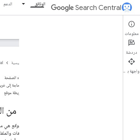
الوثائق
الدعم
Search Central
Documentation
معلومات
مقدمة
دردشة
أساسيات "بحث Google"
الصفحة الرئيسية
al
واجهة برمجة التطبيقات
أساسيات تحسين محركات البحث
على هذه الصفحة
هل أنا بحاجة إلى خر
الزحف والفهرسة
إنشاء خريطة موقع
نظرة عامة
أنواع الملفات التي يمكن لمحرّك بحث Google
فهرستها
مزيد من ا
بنية عنوان URL
الروابط
خريطة الموقع
هي ملف
خرائط الموقع
مزيد من المعلومات حول خرائط الموقع