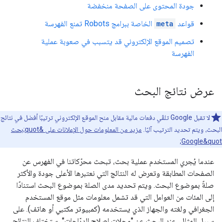
جودة المحتوى على الصفحة منخفضة
قواعد
meta
الخاصة ببرامج
Robots
تمنع الفهرسة
تصميم الموقع الإلكتروني قد يتسبب في صعوبة عملية
الفهرسة
عرض نتائج البحث
لا تقبل Google تلقّي دفعات مالية مقابل منح الموقع الإلكتروني ترتيبًا أفضل في نتائج
البحث، ويتم تحديد الترتيب آليًا.
مزيد من المعلومات حول الإعلانات على &quot;بحث
Google&quot;
عندما يُجري المستخدم عملية بحث، تبحث محرّكاتنا في الفهرس عن
الصفحات المطابقة وتعرض له النتائج التي نعتبرها الأعلى جودة والأكثر
صلةً بموضوع البحث. ويتم تحديد مدى الصلة بموضوع البحث استنادًا
إلى المئات من العوامل التي قد تشمل معلومات مثل موقع المستخدم
الجغرافي ولغته والجهاز الذي يستخدمه (كمبيوتر مكتبي أو هاتف). على
سبيل المثال، عند البحث عن "محلات إصلاح الدرّاجات"، ستختلف النتائج