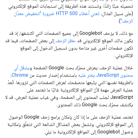
تحميله عبئًا زائدًا. وتستند هذه الطريقة إلى استجابات الموقع الإلكتروني
(على سبيل المثال،
تعني أخطاء HTTP 500 ضرورة "تخفيض معدّل
الزحف"
).
مع ذلك، لا يزحف Googlebot إلى جميع الصفحات التي اكتشفها، إذ قد
يكون مالك الموقع الإلكتروني قد
حظر الزحف
إلى بعض الصفحات، فيما قد
تكون صفحات أخرى غير متاحة بدون تسجيل الدخول إلى الموقع
الإلكتروني.
خلال عملية الزحف، يعرض محرّك بحث Google الصفحة و
يشغّل أي
محتوى JavaScript يعثر عليه
باستخدام إصدار حديث من
Chrome
،
بالطريقة نفسها التي يتّبعها متصفحك لعرض الصفحات التي تزورها. تُعدّ
عملية العرض مهمة لأنّ المواقع الإلكترونية غالبًا ما تعتمد على
JavaScript لجلب المحتوى إلى الصفحة، وفي غياب عملية العرض، قد لا
يكتشف محرّك بحث Google ذلك المحتوى.
تعتمد عملية الزحف على ما إذا كان بإمكان برامج زحف Google الوصول
إلى الموقع الإلكتروني. وتشمل بعض المشاكل الشائعة التي تتعلّق بإمكانية
وصول Googlebot إلى المواقع الإلكترونية ما يلي: