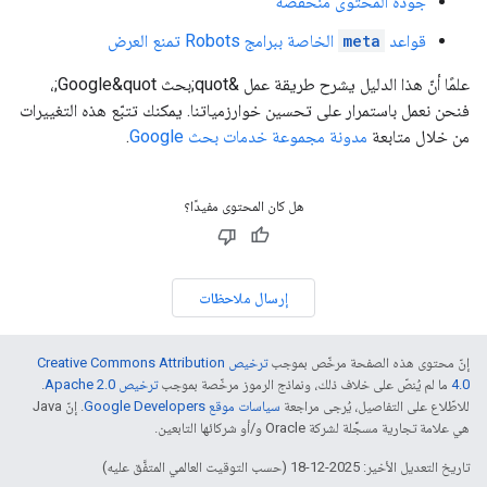
جودة المحتوى منخفضة
قواعد
meta
الخاصة ببرامج
Robots
تمنع العرض
علمًا أنّ هذا الدليل يشرح طريقة عمل &quot;بحث Google&quot;،
فنحن نعمل باستمرار على تحسين خوارزمياتنا. يمكنك تتبّع هذه التغييرات
من خلال متابعة
مدونة مجموعة خدمات بحث Google
.
هل كان المحتوى مفيدًا؟
إرسال ملاحظات
إنّ محتوى هذه الصفحة مرخّص بموجب
ترخيص Creative Commons Attribution
4.0‏
ما لم يُنصّ على خلاف ذلك، ونماذج الرموز مرخّصة بموجب
ترخيص Apache 2.0‏
.
للاطّلاع على التفاصيل، يُرجى مراجعة
سياسات موقع Google Developers‏
. إنّ Java
هي علامة تجارية مسجَّلة لشركة Oracle و/أو شركائها التابعين.
تاريخ التعديل الأخير: 2025-12-18 (حسب التوقيت العالمي المتفَّق عليه)