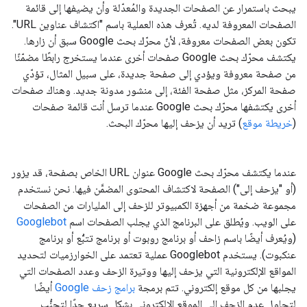
يبحث باستمرار عن الصفحات الجديدة والمُعدّلة وأن يضيفها إلى قائمة
الصفحات المعروفة لديه. تُعرف هذه العملية باسم "اكتشاف عناوين URL".
تكون بعض الصفحات معروفة، لأنّ محرّك بحث Google سبق أن زارها.
يكتشف محرّك بحث Google صفحات أخرى عندما يستخرج رابطًا مضمّنًا
من صفحة معروفة ويؤدي إلى صفحة جديدة، على سبيل المثال، تؤدّي
صفحة المركز، مثل صفحة الفئة، إلى منشور مدونة جديد. وهناك صفحات
أخرى يكتشفها محرّك بحث Google عندما ترسل أنت قائمة صفحات
(
خريطة موقع
) تريد أن يزحف إليها محرّك البحث.
عندما يكتشف محرّك بحث Google عنوان URL الخاص بصفحة، قد يزور
(أو "يزحف إلى") الصفحة لاكتشاف المحتوى المضمَّن فيها. نحن نستخدم
مجموعة ضخمة من أجهزة الكمبيوتر للزحف إلى المليارات من الصفحات
على الويب. ويُطلق على البرنامج الذي يجلب الصفحات اسم
Googlebot
(ويُعرف أيضًا باسم زاحف أو برنامج روبوت أو برنامج تتبُّع أو برنامج
عنكبوت). يستخدم Googlebot عملية تعتمد على الخوارزميات لتحديد
المواقع الإلكترونية التي يزحف إليها ووتيرة الزحف وعدد الصفحات التي
يجلبها من كل موقع إلكتروني. تتم برمجة
برامج زحف Google
أيضًا
لتحاول عدم الزحف إلى الموقع الإلكتروني بشكل سريع جدًا لتجنُّب