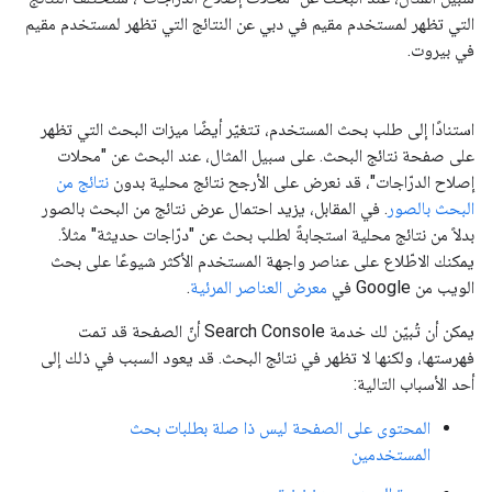
التي تظهر لمستخدم مقيم في دبي عن النتائج التي تظهر لمستخدم مقيم
في بيروت.
استنادًا إلى طلب بحث المستخدم، تتغيّر أيضًا ميزات البحث التي تظهر
على صفحة نتائج البحث. على سبيل المثال، عند البحث عن "محلات
إصلاح الدرّاجات"، قد نعرض على الأرجح نتائج محلية بدون
نتائج من
البحث بالصور
. في المقابل، يزيد احتمال عرض نتائج من البحث بالصور
بدلاً من نتائج محلية استجابةً لطلب بحث عن "درّاجات حديثة" مثلاً.
يمكنك الاطّلاع على عناصر واجهة المستخدم الأكثر شيوعًا على بحث
الويب من Google في
معرض العناصر المرئية
.
يمكن أن تُبيّن لك خدمة Search Console أنّ الصفحة قد تمت
فهرستها، ولكنها لا تظهر في نتائج البحث. قد يعود السبب في ذلك إلى
أحد الأسباب التالية:
المحتوى على الصفحة ليس ذا صلة بطلبات بحث
المستخدمين