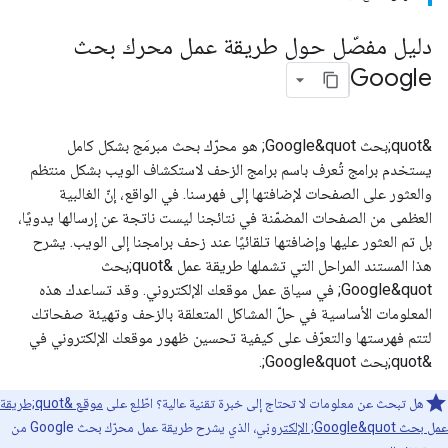
دليل مفصّل حول طريقة عمل محرك بحث
Google
&quot;بحث Google&quot; هو محرّك بحث مبرمَج بشكل كامل
يستخدم برامج تُعرف باسم برامج الزحف لاستكشاف الويب بشكل منتظم
والعثور على الصفحات لإضافتها إلى فهرسنا. في الواقع، إنّ الغالبية
العظمى من الصفحات المضمّنة في نتائجنا ليست ناتجة عن إرسالها يدويًا،
بل تم العثور عليها وإضافتها تلقائيًا عند زحف برامجنا إلى الويب. يشرح
هذا المستند المراحل التي تشملها طريقة عمل &quot;بحث
Google&quot; في سياق عمل موقعك الإلكتروني. وقد تساعدك هذه
المعلومات الأساسية في حلّ المشاكل المتعلقة بالزحف وتهيئة صفحاتك
لتتم فهرستها والتعرّف على كيفية تحسين ظهور موقعك الإلكتروني في
&quot;بحث Google&quot;.
هل تبحث عن معلومات لا تحتاج إلى خبرة تقنية عالية؟ اطّلِع على
موقع &quot;طريقة
عمل بحث Google&quot; الإلكتروني
، الذي يشرح طريقة عمل محرّك بحث Google من