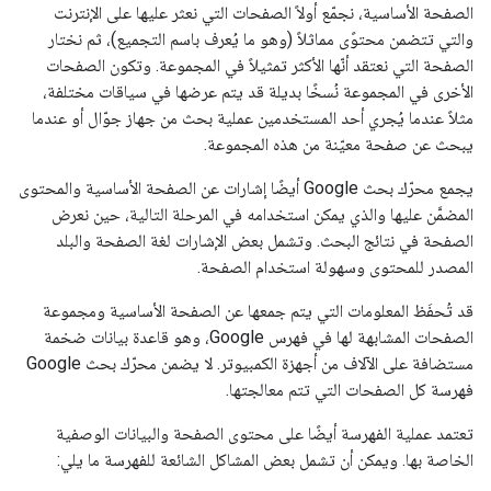
الصفحة الأساسية، نجمّع أولاً الصفحات التي نعثر عليها على الإنترنت
والتي تتضمن محتوًى مماثلاً (وهو ما يُعرف باسم التجميع)، ثم نختار
الصفحة التي نعتقد أنّها الأكثر تمثيلاً في المجموعة. وتكون الصفحات
الأخرى في المجموعة نُسخًا بديلة قد يتم عرضها في سياقات مختلفة،
مثلاً عندما يُجري أحد المستخدمين عملية بحث من جهاز جوّال أو عندما
يبحث عن صفحة معيّنة من هذه المجموعة.
يجمع محرّك بحث Google أيضًا إشارات عن الصفحة الأساسية والمحتوى
المضمَّن عليها والذي يمكن استخدامه في المرحلة التالية، حين نعرض
الصفحة في نتائج البحث. وتشمل بعض الإشارات لغة الصفحة والبلد
المصدر للمحتوى وسهولة استخدام الصفحة.
قد تُحفَظ المعلومات التي يتم جمعها عن الصفحة الأساسية ومجموعة
الصفحات المشابهة لها في فهرس Google، وهو قاعدة بيانات ضخمة
مستضافة على الآلاف من أجهزة الكمبيوتر. لا يضمن محرّك بحث Google
فهرسة كل الصفحات التي تتم معالجتها.
تعتمد عملية الفهرسة أيضًا على محتوى الصفحة والبيانات الوصفية
الخاصة بها. ويمكن أن تشمل بعض المشاكل الشائعة للفهرسة ما يلي: