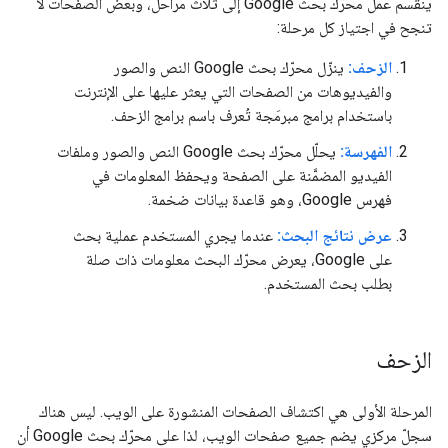
ينقسم عمل محرّك بحث Google إلى ثلاث مراحل، وبعض الصفحات لا
تنجح في اجتياز كل مرحلة:
الزحف:
ينزّل محرّك بحث Google النص والصور
والفيديوهات من الصفحات التي يعثر عليها على الإنترنت
باستخدام برامج مبرمَجة تُعرف باسم برامج الزحف.
الفهرسة:
يحلّل محرّك بحث Google النص والصور وملفات
الفيديو المضمَّنة على الصفحة ويحفظ المعلومات في
فهرس Google، وهو قاعدة بيانات ضخمة.
عرض نتائج البحث:
عندما يجري المستخدم عملية بحث
على Google، يعرض محرّك البحث معلومات ذات صلة
بطلب بحث المستخدم.
الزحف
المرحلة الأولى هي اكتشاف الصفحات المنشورة على الويب. ليس هناك
سجلّ مركزي يضم جميع صفحات الويب، لذا على محرّك بحث Google أن