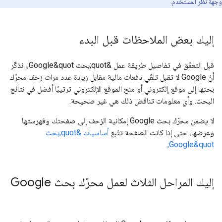
وجهة نظر المستخدم.
إليك بعض الملاحظات قبل البدء
قبل التعمّق في تفاصيل طريقة عمل &quot;بحث Google&quot;، نذكّر
أنّ Google لا تقبل تلقّي دفعات مالية مقابل زيادة عدد مرات زحف محرّك
بحثها إلى موقع إلكتروني أو منح الموقع الإلكتروني ترتيبًا أفضل في نتائج
البحث. وأي معلومات تناقض ذلك هي غير صحيحة.
لا يضمن محرّك بحث Google إمكانية الزحف إلى صفحتك وفهرستها
وعرضها، حتى إذا كانت الصفحة تتّبع
أساسيات &quot;بحث
.
Google&quot;
إليك المراحل الثلاث لعمل محرّك بحث Google