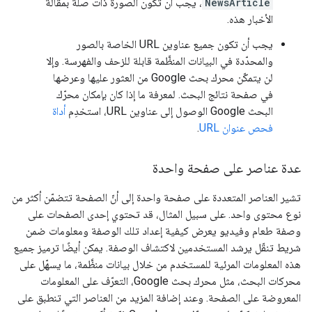
NewsArticle
، يجب أن تكون الصورة ذات صلة بمقالة
الأخبار هذه.
يجب أن تكون جميع عناوين URL الخاصة بالصور
والمحدّدة في البيانات المنظَّمة قابلة للزحف والفهرسة. وإلا
لن يتمكّن محرك بحث Google من العثور عليها وعرضها
في صفحة نتائج البحث. لمعرفة ما إذا كان بإمكان محرّك
البحث Google الوصول إلى عناوين URL، استخدِم
أداة
فحص عنوان URL
.
عدة عناصر على صفحة واحدة
تشير العناصر المتعددة على صفحة واحدة إلى أنّ الصفحة تتضمّن أكثر من
نوع محتوى واحد. على سبيل المثال، قد تحتوي إحدى الصفحات على
وصفة طعام وفيديو يعرض كيفية إعداد تلك الوصفة ومعلومات ضمن
شريط تنقّل يرشد المستخدمين لاكتشاف الوصفة. يمكن أيضًا ترميز جميع
هذه المعلومات المرئية للمستخدم من خلال بيانات منظَّمة، ما يسهّل على
محركات البحث، مثل محرك بحث Google، التعرّف على المعلومات
المعروضة على الصفحة. وعند إضافة المزيد من العناصر التي تنطبق على