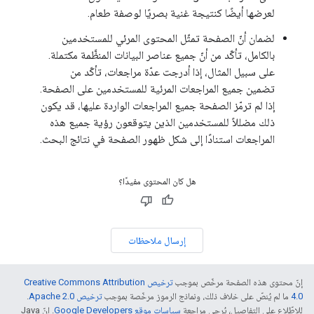
لعرضها أيضًا كنتيجة غنية بصريًا لوصفة طعام.
لضمان أنّ الصفحة تمثّل المحتوى المرئي للمستخدمين
بالكامل، تأكّد من أنّ جميع عناصر البيانات المنظَّمة مكتملة.
على سبيل المثال، إذا أدرجت عدّة مراجعات، تأكّد من
تضمين جميع المراجعات المرئية للمستخدمين على الصفحة.
إذا لم ترمّز الصفحة جميع المراجعات الواردة عليها، قد يكون
ذلك مضللاً للمستخدمين الذين يتوقعون رؤية جميع هذه
المراجعات استنادًا إلى شكل ظهور الصفحة في نتائج البحث.
هل كان المحتوى مفيدًا؟
إرسال ملاحظات
إنّ محتوى هذه الصفحة مرخّص بموجب
ترخيص Creative Commons Attribution
4.0‏
ما لم يُنصّ على خلاف ذلك، ونماذج الرموز مرخّصة بموجب
ترخيص Apache 2.0‏
.
للاطّلاع على التفاصيل، يُرجى مراجعة
سياسات موقع Google Developers‏
. إنّ Java