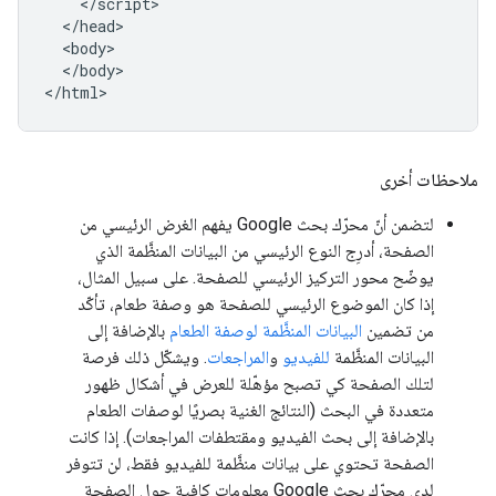
<
/
script
<
/
head
<
body
<
/
body
>

<
/
html
>
ملاحظات أخرى
لتضمن أنّ محرّك بحث Google يفهم الغرض الرئيسي من
الصفحة، أدرِج النوع الرئيسي من البيانات المنظَّمة الذي
يوضّح محور التركيز الرئيسي للصفحة. على سبيل المثال،
إذا كان الموضوع الرئيسي للصفحة هو وصفة طعام، تأكّد
من تضمين
البيانات المنظَّمة لوصفة الطعام
بالإضافة إلى
البيانات المنظَّمة
للفيديو
و
المراجعات
. ويشكّل ذلك فرصة
لتلك الصفحة كي تصبح مؤهّلة للعرض في أشكال ظهور
متعددة في البحث (النتائج الغنية بصريًا لوصفات الطعام
بالإضافة إلى بحث الفيديو ومقتطفات المراجعات). إذا كانت
الصفحة تحتوي على بيانات منظَّمة للفيديو فقط، لن تتوفر
لدى محرّك بحث Google معلومات كافية حول الصفحة