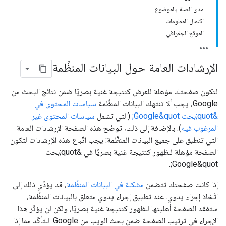
مدى الصلة بالموضوع
اكتمال المعلومات
الموقع الجغرافي
الإرشادات العامة حول البيانات المنظَّمة
لتكون صفحتك مؤهلة للعرض كنتيجة غنية بصريًا ضمن نتائج البحث من
Google، يجب ألا تنتهك البيانات المنظَّمة
سياسات المحتوى في
&quot;بحث Google&quot;
(التي تشمل
سياسات المحتوى غير
المرغوب فيه
). بالإضافة إلى ذلك، توضّح هذه الصفحة الإرشادات العامة
التي تنطبق على جميع البيانات المنظَّمة: يجب اتّباع هذه الإرشادات لتكون
الصفحة مؤهلة للظهور كنتيجة غنية بصريًا في &quot;بحث
Google&quot;.
إذا كانت صفحتك تتضمن
مشكلة في البيانات المنظَّمة
، قد يؤدّي ذلك إلى
اتّخاذ إجراء يدوي. عند تطبيق إجراء يدوي متعلق بالبيانات المنظَّمة،
ستفقد الصفحة أهليتها للظهور كنتيجة غنية بصريًا، ولكن لن يؤثّر هذا
الإجراء في ترتيب الصفحة ضمن بحث الويب من Google. للتأكّد مما إذا