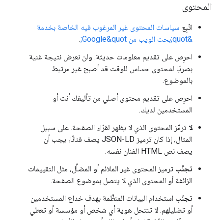
المحتوى
اتّبِع
سياسات المحتوى غير المرغوب فيه الخاصة بخدمة
&quot;بحث الويب من Google&quot;
.
احرِص على تقديم معلومات حديثة. ولن نعرض نتيجة غنية
بصريًا لمحتوى حساس للوقت قد أصبح غير مرتبط
بالموضوع.
احرِص على تقديم محتوى أصلي من تأليفك أنت أو
المستخدمين لديك.
لا
ترمّز المحتوى الذي لا يظهر لقرّاء الصفحة. على سبيل
المثال، إذا كان ترميز JSON-LD يصف فنانًا، يجب أن
يصف نص HTML الفنان نفسه.
تجنَّب
ترميز المحتوى غير الملائم أو المضلِّل، مثل التقييمات
الزائفة أو المحتوى الذي لا يتصل بموضوع الصفحة.
تجنّب
استخدام البيانات المنظَّمة بهدف خداع المستخدمين
أو تضليلهم. لا تنتحل هوية أي شخص أو مؤسسة أو تعطي