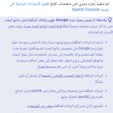
تم تنفيذ إجراء يدوي على صفحتك، افتح
تقرير الإجراءات اليدوية في
خدمة Search Console
.
ملاحظة: لا يضمن محرك بحث Google ظهور بياناتك المنظَّمة ضمن نتائج البحث
حتى إذا كان ترميز صفحتك صحيحًا وفقًا
لأداة اختبار النتائج الغنية بصريًا
. وإليك بعض
الأسباب الشائعة لذلك:
استخدام البيانات المنظَّمة
يسمح
بوجود ميزة ولكنه لا
يضمن
وجودها. تعمل
خوارزمية Google على تخصيص نتائج البحث لتقديم أفضل تجربة بحث
ممكنة للمستخدم، وذلك بالاستناد إلى عدد من المتغيّرات، مثل سجلّ البحث
والموقع الجغرافي، ونوع الجهاز. وقد تفضّل في بعض الحالات استخدام
ميزة بدلاً من ميزة أخرى، أو حتى تقديم
نتيجة نصية
.
البيانات المنظَّمة
لا تمثّل المحتوى الأساسي للصفحة
أو يُحتمل أن تكون
مضلِّلة.
البيانات المنظَّمة غير صحيحة، وبالتالي يتعذّر على &quot;اختبار النتائج
الغنية بصريًا&quot; التعرّف عليها.
المحتوى الذي تشير إليه البيانات المنظَّمة
مخفي عن المستخدم
.