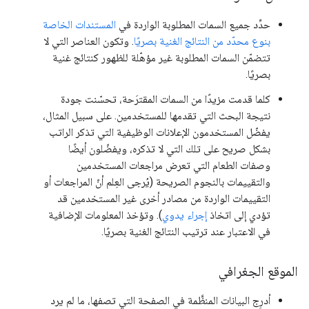
حدِّد جميع السمات المطلوبة الواردة في
المستندات الخاصة
بنوع محدّد من النتائج الغنية بصريًا
. وتكون العناصر التي لا
تتضمّن السمات المطلوبة غير مؤهّلة للظهور كنتائج غنية
بصريًا.
كلما قدمت مزيدًا من السمات المقترَحة، تحسّنت جودة
نتيجة البحث التي تقدمها للمستخدمين. على سبيل المثال،
يفضّل المستخدمون الإعلانات الوظيفية التي تذكر الراتب
بشكل صريح على تلك التي لا تذكره، ويفضّلون أيضًا
وصفات الطعام التي تعرض مراجعات المستخدمين
والتقييمات بالنجوم الصريحة (يُرجى العِلم أنّ المراجعات أو
التقييمات الواردة من مصادر أخرى غير المستخدمين قد
تؤدي إلى اتخاذ
إجراء يدوي
). وتؤخذ المعلومات الإضافية
في الاعتبار عند ترتيب النتائج الغنية بصريًا.
الموقع الجغرافي
أدرِج البيانات المنظَّمة في الصفحة التي تصفها، ما لم يرد