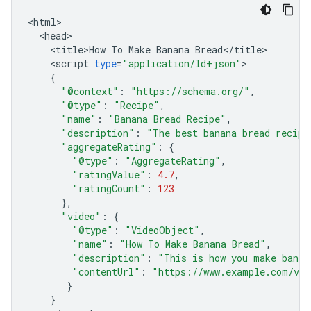
<
html
<
head
<
title>How
To
Make
Banana
Bread
<
/
title
<
script
type
=
"application/ld+json"
{
"@context"
:
"https://schema.org/"
,
"@type"
:
"Recipe"
,
"name"
:
"Banana Bread Recipe"
,
"description"
:
"The best banana bread recipe
"aggregateRating"
:
{
"@type"
:
"AggregateRating"
,
"ratingValue"
:
4.7
,
"ratingCount"
:
123
},
"video"
:
{
"@type"
:
"VideoObject"
,
"name"
:
"How To Make Banana Bread"
,
"description"
:
"This is how you make banan
"contentUrl"
:
"https://www.example.com/vid
}
}