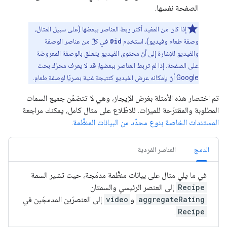
الصفحة نفسها.
إذا كان من المفيد أكثر ربط العناصر ببعضها (على سبيل المثال،
وصفة طعام وفيديو)، استخدِم
@id
في كلّ من عناصر الوصفة
والفيديو للإشارة إلى أنّ محتوى الفيديو يتعلق بالوصفة المعروضة
على الصفحة. إذا لم تربط العناصر ببعضها، قد لا يعرف محرّك بحث
Google أنّ بإمكانه عرض الفيديو كنتيجة غنية بصريًا لوصفة طعام.
تم اختصار هذه الأمثلة بغرض الإيجاز، وهي لا تتضمّن جميع السمات
المطلوبة والمقترَحة للميزات. للاطّلاع على مثال كامل، يمكنك مراجعة
المستندات الخاصة بنوع محدّد من البيانات المنظَّمة
.
الدمج
العناصر الفردية
في ما يلي مثال على بيانات منظَّمة مدمَجة، حيث تشير السمة
Recipe
إلى العنصر الرئيسي والسمتان
aggregateRating
و
video
إلى العنصرَين المدمجَين في
.
Recipe