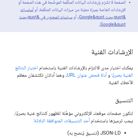
الصفحة لا تلتزم بإرشادات البيانات المنظَّمة الموضّحة في هذه الصفحة أو
الإرشادات الخاصة بميزة معيّنة من ميزات البيانات المنظَّمة، أو
أساسيات
&quot;بحث Google&quot;
، أو
سياسات المحتوى في &quot;بحث
.
Google&quot;
الإرشادات الفنية
يمكنك اختبار مدى الالتزام بالإرشادات الفنية باستخدام
اختبار النتائج
الغنية بصريًا
و
أداة فحص عنوان URL
، وهما أداتان تكتشفان معظم
الأخطاء الفنية.
التنسيق
لتكون صفحات موقعك الإلكتروني مؤهّلة للظهور كنتائج غنية بصريًا،
يجب ترميزها باستخدام
أحد التنسيقات المتوافقة الثلاثة
:
‫JSON-LD (تنسيق يُنصح به)