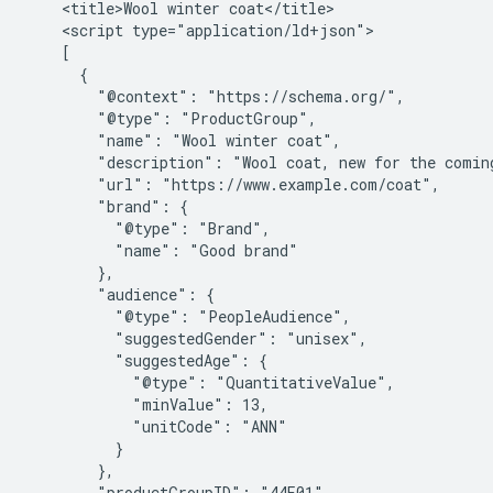
    <title>Wool winter coat</title>

    <script type="application/ld+json">

    [

      {

        "@context": "https://schema.org/",

        "@type": "ProductGroup",

        "name": "Wool winter coat",

        "description": "Wool coat, new for the coming
        "url": "https://www.example.com/coat",

        "brand": {

          "@type": "Brand",

          "name": "Good brand"

        },

        "audience": {

          "@type": "PeopleAudience",

          "suggestedGender": "unisex",

          "suggestedAge": {

            "@type": "QuantitativeValue",

            "minValue": 13,

            "unitCode": "ANN"

          }

        },

        "productGroupID": "44E01",
