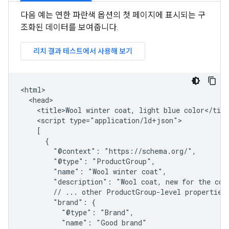
다음 예는 연한 파란색 옵션의 첫 페이지에 표시되는 구
조화된 데이터를 보여줍니다.
<html>

  <head>

    <title>Wool winter coat, light blue color</titl
    <script type="application/ld+json">

    [

      {

        "@context": "https://schema.org/",

        "@type": "ProductGroup",

        "name": "Wool winter coat",

        "description": "Wool coat, new for the comi
        // ... other ProductGroup-level properties

        "brand": {

          "@type": "Brand",

          "name": "Good brand"
