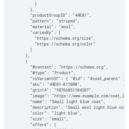
          }

        },

        "productGroupID": "44E01",

        "pattern": "striped",

        "material": "wool",

        "variesBy": [

          "https://schema.org/size",

          "https://schema.org/color"

        ]

      },

      {

        "@context": "https://schema.org",

        "@type": "Product",

        "isVariantOf": { "@id": "#coat_parent" },

        "sku": "44E01-K11000",

        "gtin14": "98766051104207",

        "image": "https://www.example.com/coat_lig
        "name": "Small light blue coat",

        "description": "Small wool light blue coat 
        "color": "light blue",

        "size": "small",

        "offers": {
