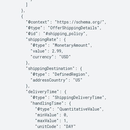
        ]

      },

      {

        "@context": "https://schema.org/",

        "@type": "OfferShippingDetails",

        "@id": "#shipping_policy",

        "shippingRate": {

          "@type": "MonetaryAmount",

          "value": 2.99,

          "currency": "USD"

        },

        "shippingDestination": {

          "@type": "DefinedRegion",

          "addressCountry": "US"

        },

        "deliveryTime": {

          "@type": "ShippingDeliveryTime",

          "handlingTime": {

            "@type": "QuantitativeValue",

            "minValue": 0,

            "maxValue": 1,

            "unitCode": "DAY"
