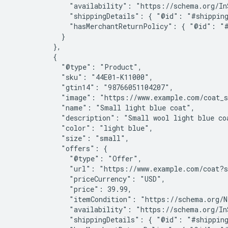
              "availability": "https://schema.org/InS
              "shippingDetails": { "@id": "#shipping
              "hasMerchantReturnPolicy": { "@id": "#
            }

          },

          {

            "@type": "Product",

            "sku": "44E01-K11000",

            "gtin14": "98766051104207",

            "image": "https://www.example.com/coat_s
            "name": "Small light blue coat",

            "description": "Small wool light blue coa
            "color": "light blue",

            "size": "small",

            "offers": {

              "@type": "Offer",

              "url": "https://www.example.com/coat?s
              "priceCurrency": "USD",

              "price": 39.99,

              "itemCondition": "https://schema.org/Ne
              "availability": "https://schema.org/InS
              "shippingDetails": { "@id": "#shipping