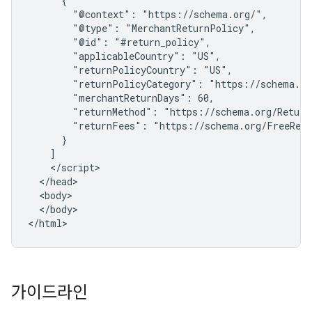
      {

        "@context": "https://schema.org/",

        "@type": "MerchantReturnPolicy",

        "@id": "#return_policy",

        "applicableCountry": "US",

        "returnPolicyCountry": "US",

        "returnPolicyCategory": "https://schema.or
        "merchantReturnDays": 60,

        "returnMethod": "https://schema.org/ReturnB
        "returnFees": "https://schema.org/FreeRetu
      }

    ]

    </script>

  </head>

  <body>

  </body>

</html>
가이드라인