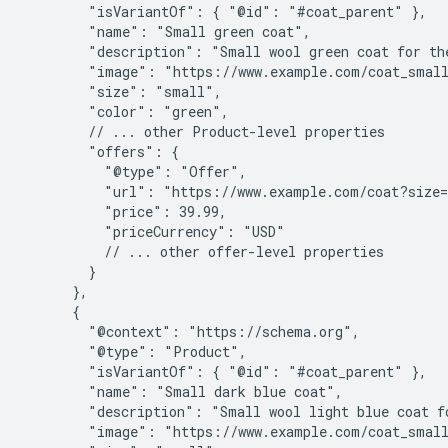
        "isVariantOf": { "@id": "#coat_parent" },

        "name": "Small green coat",

        "description": "Small wool green coat for the
        "image": "https://www.example.com/coat_small
        "size": "small",

        "color": "green",

        // ... other Product-level properties

        "offers": {

          "@type": "Offer",

          "url": "https://www.example.com/coat?size=
          "price": 39.99,

          "priceCurrency": "USD"

          // ... other offer-level properties

        }

      },

      {

        "@context": "https://schema.org",

        "@type": "Product",

        "isVariantOf": { "@id": "#coat_parent" },

        "name": "Small dark blue coat",

        "description": "Small wool light blue coat fo
        "image": "https://www.example.com/coat_small