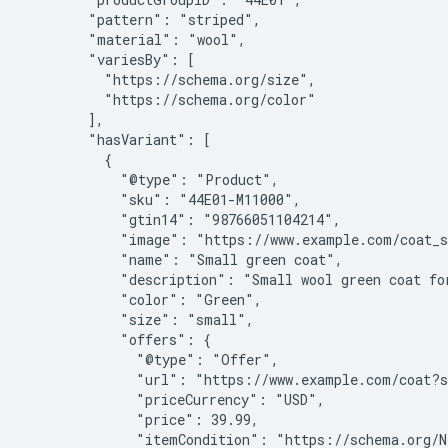
        "pattern": "striped",

        "material": "wool",

        "variesBy": [

          "https://schema.org/size",

          "https://schema.org/color"

        ],

        "hasVariant": [

          {

            "@type": "Product",

            "sku": "44E01-M11000",

            "gtin14": "98766051104214",

            "image": "https://www.example.com/coat_s
            "name": "Small green coat",

            "description": "Small wool green coat for
            "color": "Green",

            "size": "small",

            "offers": {

              "@type": "Offer",

              "url": "https://www.example.com/coat?s
              "priceCurrency": "USD",

              "price": 39.99,

              "itemCondition": "https://schema.org/Ne