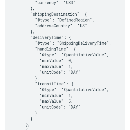
          "currency": "USD"

        },

        "shippingDestination": {

          "@type": "DefinedRegion",

          "addressCountry": "US"

        },

        "deliveryTime": {

          "@type": "ShippingDeliveryTime",

          "handlingTime": {

            "@type": "QuantitativeValue",

            "minValue": 0,

            "maxValue": 1,

            "unitCode": "DAY"

          },

          "transitTime": {

            "@type": "QuantitativeValue",

            "minValue": 1,

            "maxValue": 5,

            "unitCode": "DAY"

          }

        }

      },
