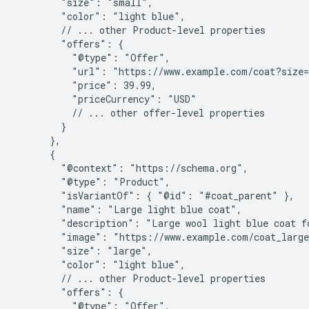
        "size": "small",

        "color": "light blue",

        // ... other Product-level properties

        "offers": {

          "@type": "Offer",

          "url": "https://www.example.com/coat?size=
          "price": 39.99,

          "priceCurrency": "USD"

          // ... other offer-level properties

        }

      },

      {

        "@context": "https://schema.org",

        "@type": "Product",

        "isVariantOf": { "@id": "#coat_parent" },

        "name": "Large light blue coat",

        "description": "Large wool light blue coat fo
        "image": "https://www.example.com/coat_large
        "size": "large",

        "color": "light blue",

        // ... other Product-level properties

        "offers": {

          "@type": "Offer",
