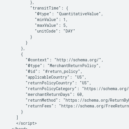
          },

          "transitTime": {

            "@type": "QuantitativeValue",

            "minValue": 1,

            "maxValue": 5,

            "unitCode": "DAY"

          }

        }

      },

      {

        "@context": "http://schema.org/",

        "@type": "MerchantReturnPolicy",

        "@id": "#return_policy",

        "applicableCountry": "US",

        "returnPolicyCountry": "US",

        "returnPolicyCategory": "https://schema.org/
        "merchantReturnDays": 60,

        "returnMethod": "https://schema.org/ReturnByM
        "returnFees": "https://schema.org/FreeReturn
      }

    ]

    </script>

  </head>
