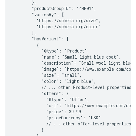
        },

        "productGroupID": "44E01",

        "variesBy": [

          "https://schema.org/size",

          "https://schema.org/color"

        ],

        "hasVariant": [

          {

            "@type": "Product",

            "name": "Small light blue coat",

            "description": "Small wool light blue c
            "image": "https://www.example.com/coat
            "size": "small",

            "color": "light blue",

            // ... other Product-level properties

            "offers": {

              "@type": "Offer",

              "url": "https://www.example.com/coat
              "price": 39.99,

              "priceCurrency": "USD"

              // ... other offer-level properties

            }

          },
