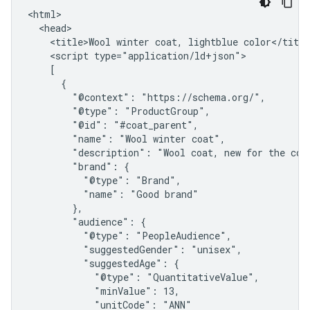
<html>

  <head>

    <title>Wool winter coat, lightblue color</title
    <script type="application/ld+json">

    [

      {

        "@context": "https://schema.org/",

        "@type": "ProductGroup",

        "@id": "#coat_parent",

        "name": "Wool winter coat",

        "description": "Wool coat, new for the comi
        "brand": {

          "@type": "Brand",

          "name": "Good brand"

        },

        "audience": {

          "@type": "PeopleAudience",

          "suggestedGender": "unisex",

          "suggestedAge": {

            "@type": "QuantitativeValue",

            "minValue": 13,

            "unitCode": "ANN"
