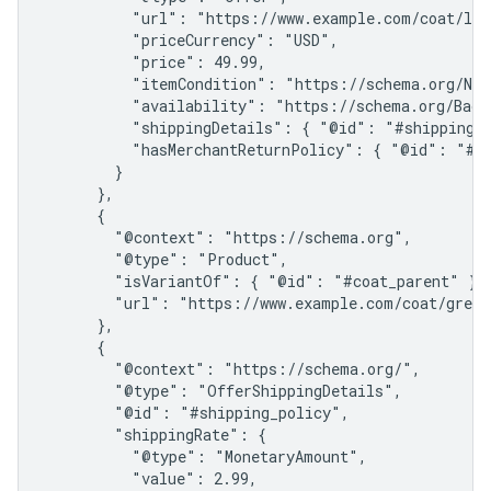
          "url": "https://www.example.com/coat/lig
          "priceCurrency": "USD",

          "price": 49.99,

          "itemCondition": "https://schema.org/NewC
          "availability": "https://schema.org/BackO
          "shippingDetails": { "@id": "#shipping_p
          "hasMerchantReturnPolicy": { "@id": "#re
        }

      },

      {

        "@context": "https://schema.org",

        "@type": "Product",

        "isVariantOf": { "@id": "#coat_parent" },

        "url": "https://www.example.com/coat/green
      },

      {

        "@context": "https://schema.org/",

        "@type": "OfferShippingDetails",

        "@id": "#shipping_policy",

        "shippingRate": {

          "@type": "MonetaryAmount",

          "value": 2.99,
