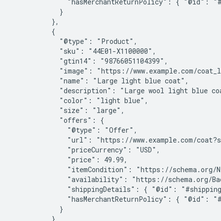
              "hasMerchantReturnPolicy": { "@id": "#
            }

          },

          {

            "@type": "Product",

            "sku": "44E01-X1100000",

            "gtin14": "98766051104399",

            "image": "https://www.example.com/coat_l
            "name": "Large light blue coat",

            "description": "Large wool light blue coa
            "color": "light blue",

            "size": "large",

            "offers": {

              "@type": "Offer",

              "url": "https://www.example.com/coat?s
              "priceCurrency": "USD",

              "price": 49.99,

              "itemCondition": "https://schema.org/Ne
              "availability": "https://schema.org/Bac
              "shippingDetails": { "@id": "#shipping
              "hasMerchantReturnPolicy": { "@id": "#
            }

          }
