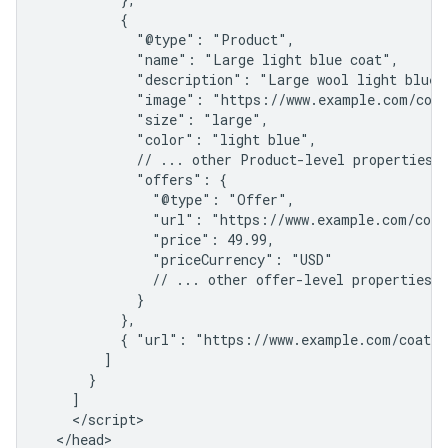
          {

            "@type": "Product",

            "name": "Large light blue coat",

            "description": "Large wool light blue c
            "image": "https://www.example.com/coat
            "size": "large",

            "color": "light blue",

            // ... other Product-level properties

            "offers": {

              "@type": "Offer",

              "url": "https://www.example.com/coat
              "price": 49.99,

              "priceCurrency": "USD"

              // ... other offer-level properties

            }

          },

          { "url": "https://www.example.com/coat/g
        ]

      }

    ]

    </script>

  </head>
