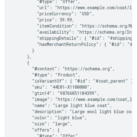
          "@type": "Offer",

          "url": "https://www.example.com/coat/lig
          "priceCurrency": "USD",

          "price": 39.99,

          "itemCondition": "https://schema.org/NewC
          "availability": "https://schema.org/InSto
          "shippingDetails": { "@id": "#shipping_p
          "hasMerchantReturnPolicy": { "@id": "#re
        }

      },

      {

        "@context": "https://schema.org",

        "@type": "Product",

        "isVariantOf": { "@id": "#coat_parent" },

        "sku": "44E01-X1100000",

        "gtin14": "98766051104399",

        "image": "https://www.example.com/coat_lig
        "name": "Large light blue coat",

        "description": "Large wool light blue coat 
        "color": "light blue",

        "size": "large",

        "offers": {

          "@type": "Offer",
