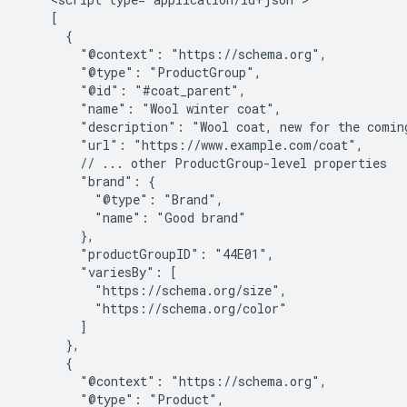
    [

      {

        "@context": "https://schema.org",

        "@type": "ProductGroup",

        "@id": "#coat_parent",

        "name": "Wool winter coat",

        "description": "Wool coat, new for the coming
        "url": "https://www.example.com/coat",

        // ... other ProductGroup-level properties

        "brand": {

          "@type": "Brand",

          "name": "Good brand"

        },

        "productGroupID": "44E01",

        "variesBy": [

          "https://schema.org/size",

          "https://schema.org/color"

        ]

      },

      {

        "@context": "https://schema.org",

        "@type": "Product",
