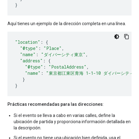
}
Aquí tienes un ejemplo de la dirección completa en una línea.
"location"
:
{
"@type"
:
"Place"
,
"name"
:
"ダイバーシティ東京"
,
"address"
:
{
"@type"
:
"PostalAddress"
,
"name"
:
"東京都江東区青海 1-1-10 ダイバーシティ
}
}
Prácticas recomendadas para las direcciones
:
Si el evento se lleva a cabo en varias calles, define la
ubicación de partida y proporciona información detallada en
la descripción.
Si el evento no tiene una ubicación bien definida, usa el