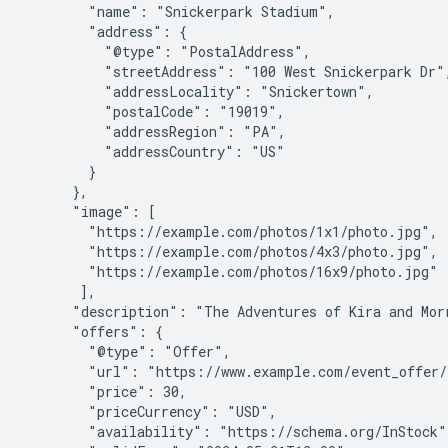
        "name": "Snickerpark Stadium",

        "address": {

          "@type": "PostalAddress",

          "streetAddress": "100 West Snickerpark Dr",
          "addressLocality": "Snickertown",

          "postalCode": "19019",

          "addressRegion": "PA",

          "addressCountry": "US"

        }

      },

      "image": [

        "https://example.com/photos/1x1/photo.jpg",

        "https://example.com/photos/4x3/photo.jpg",

        "https://example.com/photos/16x9/photo.jpg"

       ],

      "description": "The Adventures of Kira and Mor
      "offers": {

        "@type": "Offer",

        "url": "https://www.example.com/event_offer/1
        "price": 30,

        "priceCurrency": "USD",

        "availability": "https://schema.org/InStock",