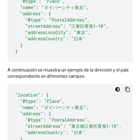
"@type"
:
"Place"
,
"name"
:
"ダイバーシティ東京"
,
"address"
:
{
"@type"
:
"PostalAddress"
,
"streetAddress"
:
"江東区青海1-10"
,
"addressLocality"
:
"東京"
,
"addressCountry"
:
"日本"
}
}
A continuación se muestra un ejemplo de la dirección y el país
correspondiente en diferentes campos.
"location"
:
{
"@type"
:
"Place"
,
"name"
:
"ダイバーシティ東京"
,
"address"
:
{
"@type"
:
"PostalAddress"
,
"streetAddress"
:
"東京都江東区青海1-10"
,
"addressCountry"
:
"日本"
}