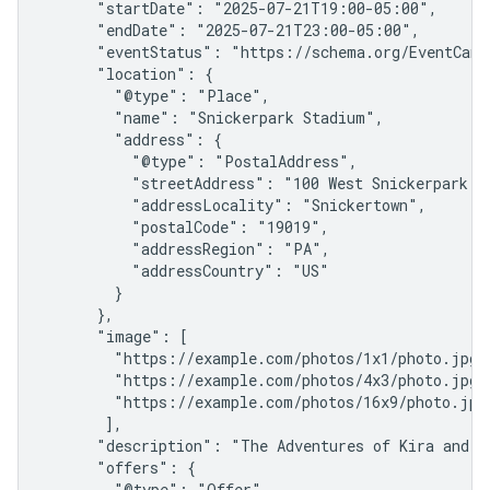
      "startDate": "2025-07-21T19:00-05:00",

      "endDate": "2025-07-21T23:00-05:00",

      "eventStatus": "https://schema.org/EventCance
      "location": {

        "@type": "Place",

        "name": "Snickerpark Stadium",

        "address": {

          "@type": "PostalAddress",

          "streetAddress": "100 West Snickerpark Dr
          "addressLocality": "Snickertown",

          "postalCode": "19019",

          "addressRegion": "PA",

          "addressCountry": "US"

        }

      },

      "image": [

        "https://example.com/photos/1x1/photo.jpg",
        "https://example.com/photos/4x3/photo.jpg",
        "https://example.com/photos/16x9/photo.jpg"
       ],

      "description": "The Adventures of Kira and M
      "offers": {

        "@type": "Offer",
