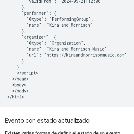
        "validFrom": "2024-05-21T12:00"

      },

      "performer": {

        "@type": "PerformingGroup",

        "name": "Kira and Morrison"

      },

      "organizer": {

        "@type": "Organization",

        "name": "Kira and Morrison Music",

        "url": "https://kiraandmorrisonmusic.com"

      }

    }

    </script>

  </head>

  <body>

  </body>

</html>
Evento con estado actualizado
Existen varias formas de definir el estado de un evento.