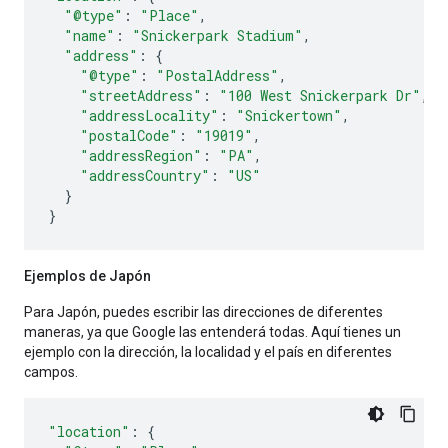
"@type"
:
"Place"
,
"name"
:
"Snickerpark Stadium"
,
"address"
:
{
"@type"
:
"PostalAddress"
,
"streetAddress"
:
"100 West Snickerpark Dr"
,
"addressLocality"
:
"Snickertown"
,
"postalCode"
:
"19019"
,
"addressRegion"
:
"PA"
,
"addressCountry"
:
"US"
}
}
Ejemplos de Japón
Para Japón, puedes escribir las direcciones de diferentes
maneras, ya que Google las entenderá todas. Aquí tienes un
ejemplo con la dirección, la localidad y el país en diferentes
campos.
"location"
:
{