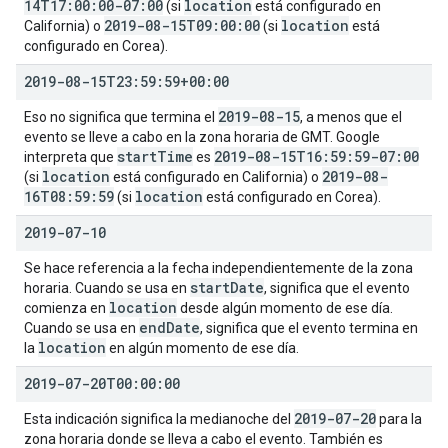
14T17:00:00-07:00
location
(si
está configurado en
2019-08-15T09:00:00
location
California) o
(si
está
configurado en Corea).
2019-08-15T23:59:59+00:00
2019-08-15
Eso no significa que termina el
, a menos que el
evento se lleve a cabo en la zona horaria de GMT. Google
start
Time
2019-08-15T16:59:59-07:00
interpreta que
es
location
2019-08-
(si
está configurado en California) o
16T08:59:59
location
(si
está configurado en Corea).
2019-07-10
Se hace referencia a la fecha independientemente de la zona
start
Date
horaria. Cuando se usa en
, significa que el evento
location
comienza en
desde algún momento de ese día.
end
Date
Cuando se usa en
, significa que el evento termina en
location
la
en algún momento de ese día.
2019-07-20T00:00:00
2019-07-20
Esta indicación significa la medianoche del
para la
zona horaria donde se lleva a cabo el evento. También es