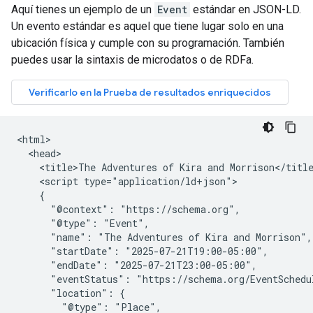
Aquí tienes un ejemplo de un
Event
estándar en JSON-LD.
Un evento estándar es aquel que tiene lugar solo en una
ubicación física y cumple con su programación. También
puedes usar la sintaxis de microdatos o de RDFa.
<html>

  <head>

    <title>The Adventures of Kira and Morrison</title
    <script type="application/ld+json">

    {

      "@context": "https://schema.org",

      "@type": "Event",

      "name": "The Adventures of Kira and Morrison",

      "startDate": "2025-07-21T19:00-05:00",

      "endDate": "2025-07-21T23:00-05:00",

      "eventStatus": "https://schema.org/EventSchedul
      "location": {

        "@type": "Place",
