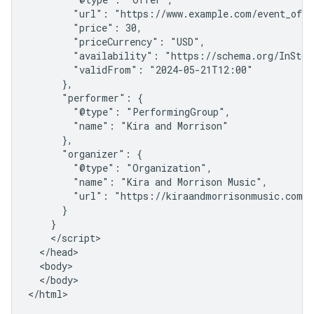
        "url": "https://www.example.com/event_offer
        "price": 30,

        "priceCurrency": "USD",

        "availability": "https://schema.org/InStock
        "validFrom": "2024-05-21T12:00"

      },

      "performer": {

        "@type": "PerformingGroup",

        "name": "Kira and Morrison"

      },

      "organizer": {

        "@type": "Organization",

        "name": "Kira and Morrison Music",

        "url": "https://kiraandmorrisonmusic.com"

      }

    }

    </script>

  </head>

  <body>

  </body>

</html>