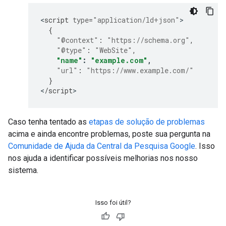
<
script
type
=
"application/ld+json"
{
"@context"
:
"https://schema.org"
,
"@type"
:
"WebSite"
,
"name"
:
"example.com"
,
"url"
:
"https://www.example.com/"
}
<
/
script
>
Caso tenha tentado as
etapas de solução de problemas
acima e ainda encontre problemas, poste sua pergunta na
Comunidade de Ajuda da Central da Pesquisa Google
. Isso
nos ajuda a identificar possíveis melhorias nos nosso
sistema.
Isso foi útil?