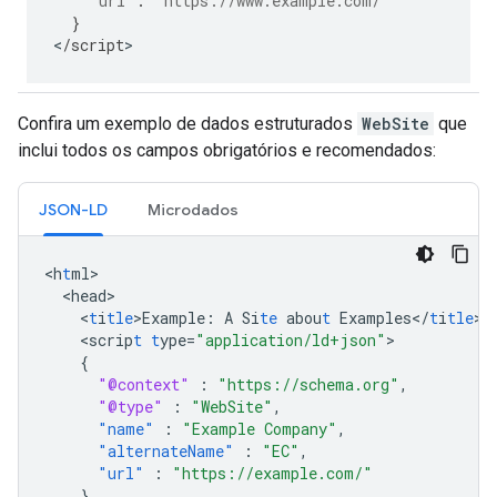
"url"
:
"https://www.example.com/"
}
<
/
script
>
Confira um exemplo de dados estruturados
WebSite
que
inclui todos os campos obrigatórios e recomendados:
JSON-LD
Microdados
<
h
t
ml
<
head
<
t
i
tle
>
Example
:
A
Si
te
abou
t
Examples</
t
i
tle
<
scrip
t
t
ype=
"application/ld+json"
{
"@context"
:
"https://schema.org"
,
"@type"
:
"WebSite"
,
"name"
:
"Example Company"
,
"alternateName"
:
"EC"
,
"url"
:
"https://example.com/"
}