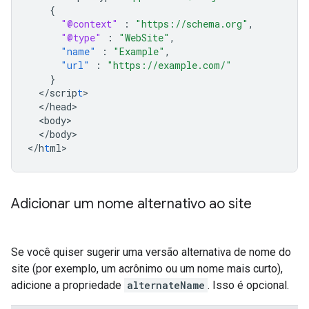
{
"@context"
:
"https://schema.org"
,
"@type"
:
"WebSite"
,
"name"
:
"Example"
,
"url"
:
"https://example.com/"
}
<
/scrip
t
<
/head
<
body
<
/body
>

<
/h
t
ml
>
Adicionar um nome alternativo ao site
Se você quiser sugerir uma versão alternativa de nome do
site (por exemplo, um acrônimo ou um nome mais curto),
adicione a propriedade
alternateName
. Isso é opcional.