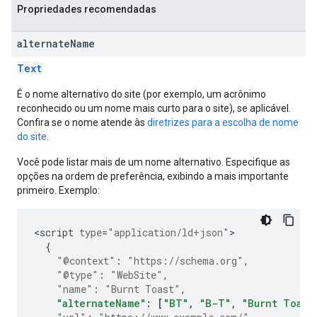
Propriedades recomendadas
alternate
Name
Text
É o nome alternativo do site (por exemplo, um acrônimo
reconhecido ou um nome mais curto para o site), se aplicável.
Confira se o nome atende às
diretrizes para a escolha de nome
do site
.
Você pode listar mais de um nome alternativo. Especifique as
opções na ordem de preferência, exibindo a mais importante
primeiro. Exemplo:
<
script
type
=
"application/ld+json"
{
"@context"
:
"https://schema.org"
,
"@type"
:
"WebSite"
,
"name"
:
"Burnt Toast"
,
"alternateName"
:
[
"BT"
,
"B-T"
,
"Burnt Toast