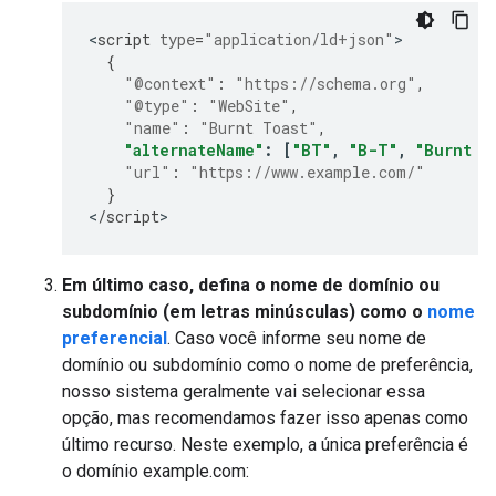
<
script
type
=
"application/ld+json"
{
"@context"
:
"https://schema.org"
,
"@type"
:
"WebSite"
,
"name"
:
"Burnt Toast"
,
"alternateName"
:
[
"BT"
,
"B-T"
,
"Burnt T
"url"
:
"https://www.example.com/"
}
<
/
script
>
Em último caso, defina o nome de domínio ou
subdomínio (em letras minúsculas) como o
nome
preferencial
. Caso você informe seu nome de
domínio ou subdomínio como o nome de preferência,
nosso sistema geralmente vai selecionar essa
opção, mas recomendamos fazer isso apenas como
último recurso. Neste exemplo, a única preferência é
o domínio
example.com
: