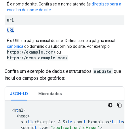
É o nome do site. Confira se o nome atende às
diretrizes para a
escolha de nome do site
.
url
URL
É o URL da página inicial do site. Defina como a página inicial
canônica
do domínio ou subdomínio do site. Por exemplo,
https://example.com/
ou
https://news.example.com/
.
Confira um exemplo de dados estruturados
WebSite
que
inclui os campos obrigatórios:
JSON-LD
Microdados
<
h
t
ml
<
head
<
t
i
tle
>
Example
:
A
Si
te
abou
t
Examples</
t
i
tle
<
scrip
t
t
ype=
"application/ld+json"