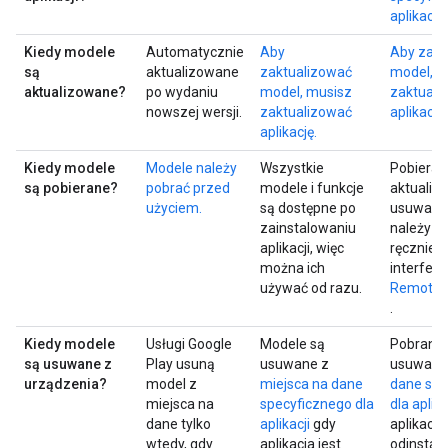
aplikacji
Kiedy modele
Automatycznie
Aby
Aby zakt
są
aktualizowane
zaktualizować
model, m
aktualizowane?
po wydaniu
model, musisz
zaktuali
nowszej wersji.
zaktualizować
aplikację.
aplikację.
Kiedy modele
Modele należy
Wszystkie
Pobieran
są pobierane?
pobrać przed
modele i funkcje
aktualizo
użyciem.
są dostępne po
usuwanie
zainstalowaniu
należy z
aplikacji, więc
ręcznie 
można ich
interfejs
używać od razu.
RemoteM
.
Kiedy modele
Usługi Google
Modele są
Pobrane 
są usuwane z
Play usuną
usuwane z
usuwane
urządzenia?
model z
miejsca na dane
dane spe
miejsca na
specyficznego dla
dla aplika
dane tylko
aplikacji
gdy
aplikacja 
wtedy, gdy
aplikacja jest
odinstal