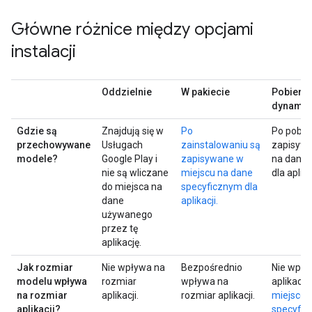
Główne różnice między opcjami
instalacji
Oddzielnie
W pakiecie
Pobiera
dynamic
Gdzie są
Znajdują się w
Po
Po pobra
przechowywane
Usługach
zainstalowaniu są
zapisywa
modele?
Google Play i
zapisywane w
na dane 
nie są wliczane
miejscu na dane
dla aplika
do miejsca na
specyficznym dla
dane
aplikacji.
używanego
przez tę
aplikację.
Jak rozmiar
Nie wpływa na
Bezpośrednio
Nie wpły
modelu wpływa
rozmiar
wpływa na
aplikacji
na rozmiar
aplikacji.
rozmiar aplikacji.
miejsce 
aplikacji?
specyfic