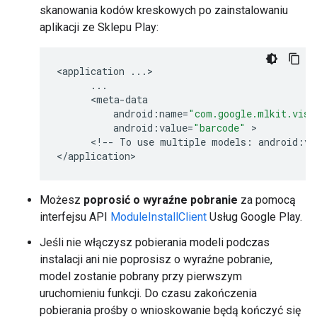
skanowania kodów kreskowych po zainstalowaniu
aplikacji ze Sklepu Play:
<
application
...
>

...
      <
meta
-
data
android
:
name
=
"com.google.mlkit.visi
android
:
value
=
"barcode"
 >

      <
!
--
To
use
multiple
models
:
android
:
va
<
/
application
Możesz
poprosić o wyraźne pobranie
za pomocą
interfejsu API
ModuleInstallClient
Usług Google Play.
Jeśli nie włączysz pobierania modeli podczas
instalacji ani nie poprosisz o wyraźne pobranie,
model zostanie pobrany przy pierwszym
uruchomieniu funkcji. Do czasu zakończenia
pobierania prośby o wnioskowanie będą kończyć się