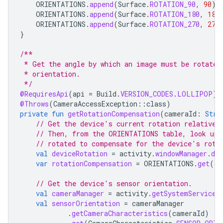
ORIENTATIONS
.
append
(
Surface
.
ROTATION_90
,
90
)
ORIENTATIONS
.
append
(
Surface
.
ROTATION_180
,
180
ORIENTATIONS
.
append
(
Surface
.
ROTATION_270
,
270
}
/**
 * Get the angle by which an image must be rotated
 * orientation.
 */
@RequiresApi
(
api
=
Build
.
VERSION_CODES
.
LOLLIPOP
)
@Throws
(
CameraAccessException
::
class
)
private
fun
getRotationCompensation
(
cameraId
:
Stri
// Get the device's current rotation relative 
// Then, from the ORIENTATIONS table, look up 
// rotated to compensate for the device's rota
val
deviceRotation
=
activity
.
windowManager
.
def
var
rotationCompensation
=
ORIENTATIONS
.
get
(
de
// Get the device's sensor orientation.
val
cameraManager
=
activity
.
getSystemService
(
val
sensorOrientation
=
cameraManager
.
getCameraCharacteristics
(
cameraId
)