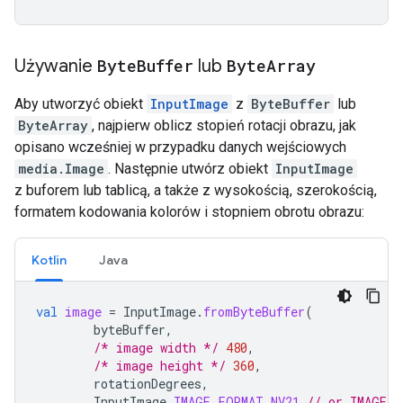
Używanie
Byte
Buffer
lub
Byte
Array
Aby utworzyć obiekt
InputImage
z
ByteBuffer
lub
ByteArray
, najpierw oblicz stopień rotacji obrazu, jak
opisano wcześniej w przypadku danych wejściowych
media.Image
. Następnie utwórz obiekt
InputImage
z buforem lub tablicą, a także z wysokością, szerokością,
formatem kodowania kolorów i stopniem obrotu obrazu:
Kotlin
Java
val
image
=
InputImage
.
fromByteBuffer
(
byteBuffer
,
/* image width */
480
,
/* image height */
360
,
rotationDegrees
,
InputImage
.
IMAGE_FORMAT_NV21
// or IMAGE_F