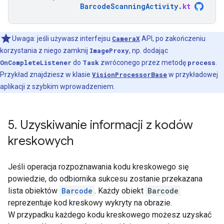
BarcodeScanningActivity
.
kt
Uwaga: jeśli używasz interfejsu
CameraX
API, po zakończeniu
korzystania z niego zamknij
ImageProxy
, np. dodając
OnCompleteListener
do
Task
zwróconego przez metodę
process
.
Przykład znajdziesz w klasie
VisionProcessorBase
w przykładowej
aplikacji z szybkim wprowadzeniem.
5
.
Uzyskiwanie informacji z kodów
kreskowych
Jeśli operacja rozpoznawania kodu kreskowego się
powiedzie, do odbiornika sukcesu zostanie przekazana
lista obiektów
Barcode
. Każdy obiekt
Barcode
reprezentuje kod kreskowy wykryty na obrazie.
W przypadku każdego kodu kreskowego możesz uzyskać