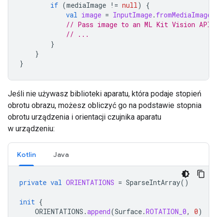
if
(
mediaImage
!=
null
)
{
val
image
=
InputImage
.
fromMediaImage
(
// Pass image to an ML Kit Vision API
// ...
}
}
}
Jeśli nie używasz biblioteki aparatu, która podaje stopień
obrotu obrazu, możesz obliczyć go na podstawie stopnia
obrotu urządzenia i orientacji czujnika aparatu
w urządzeniu:
Kotlin
Java
private
val
ORIENTATIONS
=
SparseIntArray
()
init
{
ORIENTATIONS
.
append
(
Surface
.
ROTATION_0
,
0
)