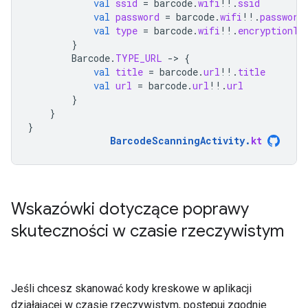
val
ssid
=
barcode
.
wifi
!!
.
ssid
val
password
=
barcode
.
wifi
!!
.
password
val
type
=
barcode
.
wifi
!!
.
encryptionTy
}
Barcode
.
TYPE_URL
-
>
{
val
title
=
barcode
.
url
!!
.
title
val
url
=
barcode
.
url
!!
.
url
}
}
}
BarcodeScanningActivity
.
kt
Wskazówki dotyczące poprawy
skuteczności w czasie rzeczywistym
Jeśli chcesz skanować kody kreskowe w aplikacji
działającej w czasie rzeczywistym, postępuj zgodnie