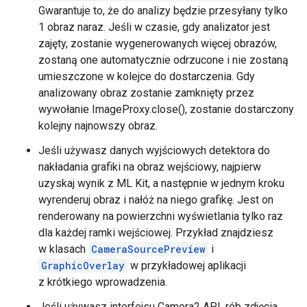
Gwarantuje to, że do analizy będzie przesyłany tylko
1 obraz naraz. Jeśli w czasie, gdy analizator jest
zajęty, zostanie wygenerowanych więcej obrazów,
zostaną one automatycznie odrzucone i nie zostaną
umieszczone w kolejce do dostarczenia. Gdy
analizowany obraz zostanie zamknięty przez
wywołanie ImageProxy.close(), zostanie dostarczony
kolejny najnowszy obraz.
Jeśli używasz danych wyjściowych detektora do
nakładania grafiki na obraz wejściowy, najpierw
uzyskaj wynik z ML Kit, a następnie w jednym kroku
wyrenderuj obraz i nałóż na niego grafikę. Jest on
renderowany na powierzchni wyświetlania tylko raz
dla każdej ramki wejściowej. Przykład znajdziesz
w klasach
CameraSourcePreview
i
GraphicOverlay
w przykładowej aplikacji
z krótkiego wprowadzenia.
Jeśli używasz interfejsu Camera2 API, rób zdjęcia