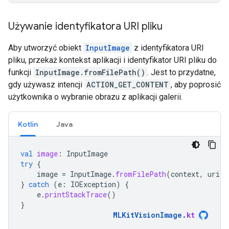
Używanie identyfikatora URI pliku
Aby utworzyć obiekt
InputImage
z identyfikatora URI
pliku, przekaż kontekst aplikacji i identyfikator URI pliku do
funkcji
InputImage.fromFilePath()
. Jest to przydatne,
gdy używasz intencji
ACTION_GET_CONTENT
, aby poprosić
użytkownika o wybranie obrazu z aplikacji galerii.
Kotlin
Java
val
image
:
InputImage
try
{
image
=
InputImage
.
fromFilePath
(
context
,
uri
)
}
catch
(
e
:
IOException
)
{
e
.
printStackTrace
()
}
MLKitVisionImage
.
kt