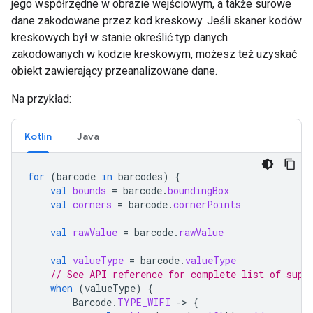
jego współrzędne w obrazie wejściowym, a także surowe
dane zakodowane przez kod kreskowy. Jeśli skaner kodów
kreskowych był w stanie określić typ danych
zakodowanych w kodzie kreskowym, możesz też uzyskać
obiekt zawierający przeanalizowane dane.
Na przykład:
Kotlin
Java
for
(
barcode
in
barcodes
)
{
val
bounds
=
barcode
.
boundingBox
val
corners
=
barcode
.
cornerPoints
val
rawValue
=
barcode
.
rawValue
val
valueType
=
barcode
.
valueType
// See API reference for complete list of supp
when
(
valueType
)
{
Barcode
.
TYPE_WIFI
-
>
{