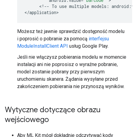
android
:
value
=
"barcode"
 >

      <
!
--
To
use
multiple
models
:
android
:
va
<
/
application
Możesz też jawnie sprawdzić dostępność modelu
i poprosić o pobranie za pomocą
interfejsu
ModuleInstallClient API
usług Google Play.
Jeśli nie włączysz pobierania modelu w momencie
instalacji ani nie poprosisz o wyraźne pobranie,
model zostanie pobrany przy pierwszym
uruchomieniu skanera. Żądania wysyłane przed
zakończeniem pobierania nie przynoszą wyników.
Wytyczne dotyczące obrazu
wejściowego
Aby ML Kit mógł dokładnie odczytywać kody