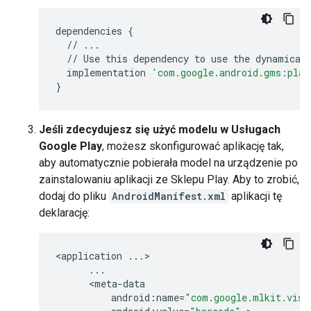
dependencies
{
//
...
//
Use
this
dependency
to
use
the
dynamical
implementation
'com.google.android.gms:play
}
Jeśli zdecydujesz się użyć modelu w Usługach
Google Play
, możesz skonfigurować aplikację tak,
aby automatycznie pobierała model na urządzenie po
zainstalowaniu aplikacji ze Sklepu Play. Aby to zrobić,
dodaj do pliku
AndroidManifest.xml
aplikacji tę
deklarację:
<
application
...
>

...
      <
meta
-
data
android
:
name
=
"com.google.mlkit.visi