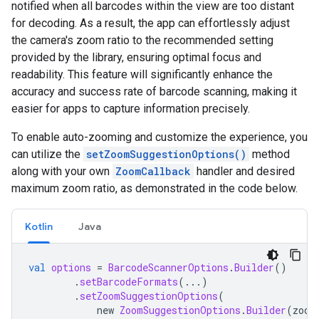
notified
when
all
barcodes
within
the
view
are
too
distant
for
decoding
.
As
a
result
,
the
app
can
effortlessly
adjust
the
camera
'
s
zoom
ratio
to
the
recommended
setting
provided
by
the
library
,
ensuring
optimal
focus
and
readability
.
This
feature
will
significantly
enhance
the
accuracy
and
success
rate
of
barcode
scanning
,
making
it
easier
for
apps
to
capture
information
precisely
.
To
enable
auto
-
zooming
and
customize
the
experience
,
you
can
utilize
the
setZoomSuggestionOptions
()
method
along
with
your
own
ZoomCallback
handler
and
desired
maximum
zoom
ratio
,
as
demonstrated
in
the
code
below
.
Kotlin
Java
val
options
=
BarcodeScannerOptions
.
Builder
()
.
setBarcodeFormats
(...)
.
setZoomSuggestionOptions
(
new
ZoomSuggestionOptions
.
Builder
(
zoom