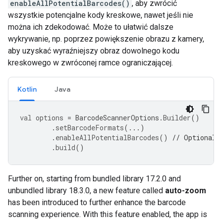
enableAllPotentialBarcodes()
, aby zwrócić
wszystkie potencjalne kody kreskowe, nawet jeśli nie
można ich zdekodować. Może to ułatwić dalsze
wykrywanie, np. poprzez powiększenie obrazu z kamery,
aby uzyskać wyraźniejszy obraz dowolnego kodu
kreskowego w zwróconej ramce ograniczającej.
Kotlin
Java
val
options
=
BarcodeScannerOptions
.
Builder
()
.
setBarcodeFormats
(...)
.
enableAllPotentialBarcodes
()
// Optional
.
build
()
Further
on
,
starting
from
bundled
library
17.2
.
0
and
unbundled
library
18.3
.
0
,
a
new
feature
called
auto
-
zoom
has
been
introduced
to
further
enhance
the
barcode
scanning
experience
.
With
this
feature
enabled
,
the
app
is