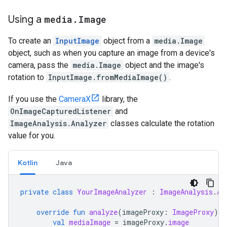
Using
a
media
.
Image
To
create
an
InputImage
object
from
a
media
.
Image
object
,
such
as
when
you
capture
an
image
from
a
device
'
s
camera
,
pass
the
media
.
Image
object
and
the
image
'
s
rotation
to
InputImage
.
fromMediaImage
()
.
If
you
use
the
CameraX
library
,
the
OnImageCapturedListener
and
ImageAnalysis
.
Analyzer
classes
calculate
the
rotation
value
for
you
.
Kotlin
Java
private
class
YourImageAnalyzer
:
ImageAnalysis
.
An
override
fun
analyze
(
imageProxy
:
ImageProxy
)
{
val
mediaImage
=
imageProxy
.
image