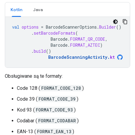
Kotlin
Java
val
options
=
BarcodeScannerOptions
.
Builder
()
.
setBarcodeFormats
(
Barcode
.
FORMAT_QR_CODE
,
Barcode
.
FORMAT_AZTEC
)
.
build
()
BarcodeScanningActivity
.
kt
Obsługiwane są te formaty:
Code 128 (
FORMAT_CODE_128
)
Code 39 (
FORMAT_CODE_39
)
Kod 93 (
FORMAT_CODE_93
)
Codabar (
FORMAT_CODABAR
)
EAN-13 (
FORMAT_EAN_13
)