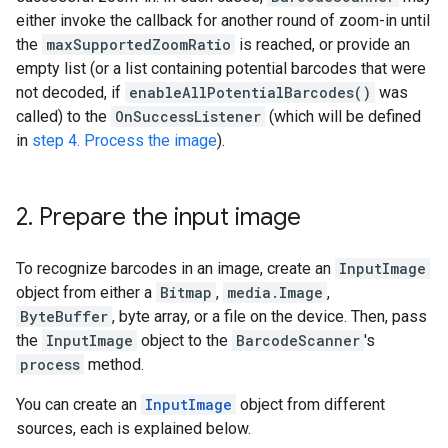
either
invoke
the
callback
for
another
round
of
zoom
-
in
until
the
maxSupportedZoomRatio
is
reached
,
or
provide
an
empty
list
(
or
a
list
containing
potential
barcodes
that
were
not
decoded
,
if
enableAllPotentialBarcodes
()
was
called
)
to
the
OnSuccessListener
(
which
will
be
defined
in
step
4.
Process
the
image
).
2
.
Prepare
the
input
image
To
recognize
barcodes
in
an
image
,
create
an
InputImage
object
from
either
a
Bitmap
,
media
.
Image
,
ByteBuffer
,
byte
array
,
or
a
file
on
the
device
.
Then
,
pass
the
InputImage
object
to
the
BarcodeScanner
'
s
process
method
.
You
can
create
an
InputImage
object
from
different
sources
,
each
is
explained
below
.