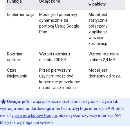
Funkcja
Odłączone
w pakiety
Implementacja
Model jest pobierany
Model jest
dynamicznie za
statycznie
pomocą Usług Google
połączony
Play.
z aplikacją
w czasie
kompilacji.
Rozmiar
Wzrost rozmiaru
Wzrost rozmiaru
aplikacji
o około 200 KB.
o około 2,4 MB.
Czas
Przed pierwszym
Model jest
inicjowania
użyciem może być
dostępny od razu.
konieczne poczekanie
na pobranie modelu.
Uwaga:
jeśli Twoja aplikacja ma złożone przypadki użycia lub
wymaga niestandardowego interfejsu, użyj tego interfejsu API. Jeśli
nie, użyj
skanera kodów Google
, aby uzyskać szybszy interfejs API,
który nie wymaga uprawnień.