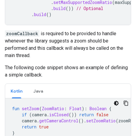
.
setMaxSupportedZoomRatio
(
maxSuppo
.
build
())
// Optional
.
build
()
zoomCallback
is
required
to
be
provided
to
handle
whenever
the
library
suggests
a
zoom
should
be
performed
and
this
callback
will
always
be
called
on
the
main
thread
.
The
following
code
snippet
shows
an
example
of
defining
a
simple
callback
.
Kotlin
Java
fun
setZoom
(
ZoomRatio
:
Float
):
Boolean
{
if
(
camera
.
isClosed
())
return
false
camera
.
getCameraControl
().
setZoomRatio
(
zoomRat
return
true
}