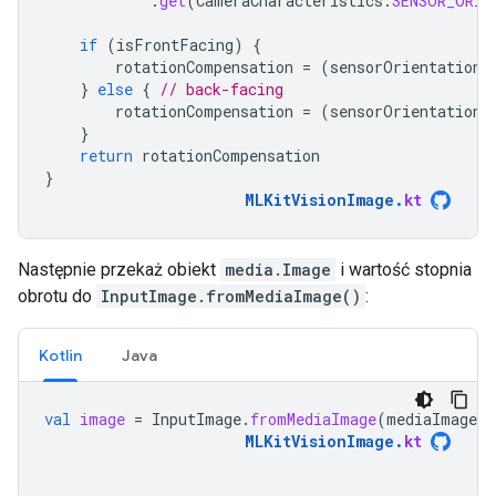
.
get
(
CameraCharacteristics
.
SENSOR_ORIE
if
(
isFrontFacing
)
{
rotationCompensation
=
(
sensorOrientation
}
else
{
// back-facing
rotationCompensation
=
(
sensorOrientation
}
return
rotationCompensation
}
MLKitVisionImage
.
kt
Następnie przekaż obiekt
media.Image
i wartość stopnia
obrotu do
InputImage.fromMediaImage()
:
Kotlin
Java
val
image
=
InputImage
.
fromMediaImage
(
mediaImage
,
MLKitVisionImage
.
kt