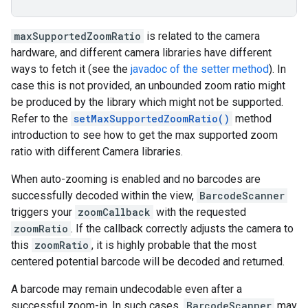
maxSupportedZoomRatio
is
related
to
the
camera
hardware
,
and
different
camera
libraries
have
different
ways
to
fetch
it
(
see
the
javadoc
of
the
setter
method
).
In
case
this
is
not
provided
,
an
unbounded
zoom
ratio
might
be
produced
by
the
library
which
might
not
be
supported
.
Refer
to
the
setMaxSupportedZoomRatio
()
method
introduction
to
see
how
to
get
the
max
supported
zoom
ratio
with
different
Camera
libraries
.
When
auto
-
zooming
is
enabled
and
no
barcodes
are
successfully
decoded
within
the
view
,
BarcodeScanner
triggers
your
zoomCallback
with
the
requested
zoomRatio
.
If
the
callback
correctly
adjusts
the
camera
to
this
zoomRatio
,
it
is
highly
probable
that
the
most
centered
potential
barcode
will
be
decoded
and
returned
.
A
barcode
may
remain
undecodable
even
after
a
successful
zoom
-
in
.
In
such
cases
,
BarcodeScanner
may