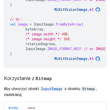
)
MLKitVisionImage
.
kt
// Or:
val
image
=
InputImage
.
fromByteArray
(
byteArray
,
/* image width */
480
,
/* image height */
360
,
rotationDegrees
,
InputImage
.
IMAGE_FORMAT_NV21
// or IMAGE_F
)
MLKitVisionImage
.
kt
Korzystanie z
Bitmap
Aby utworzyć obiekt
InputImage
z obiektu
Bitmap
,
zadeklaruj:
Kotlin
Java