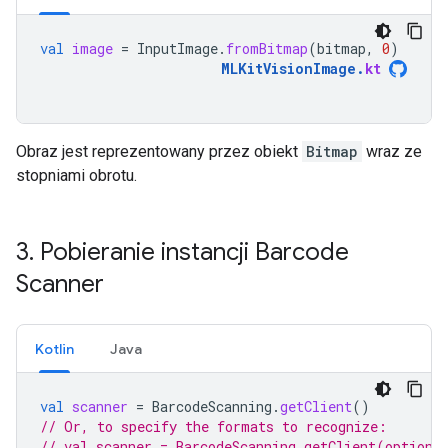
val
image
=
InputImage
.
fromBitmap
(
bitmap
,
0
)
MLKitVisionImage
.
kt
Obraz jest reprezentowany przez obiekt
Bitmap
wraz ze
stopniami obrotu.
3
.
Pobieranie instancji Barcode
Scanner
Kotlin
Java
val
scanner
=
BarcodeScanning
.
getClient
()
// Or, to specify the formats to recognize:
// val scanner = BarcodeScanning.getClient(options