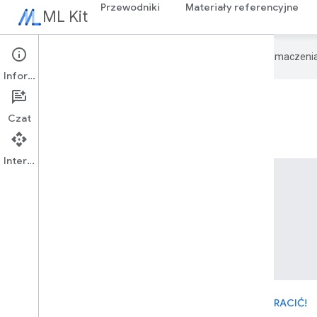
Przewodniki
Materiały referencyjne
ML Kit
Google używa technologii AI do tłumaczeni
Informacje
Studia przypadków
Czat
Interfejs API
CYL
STRACIĆ!