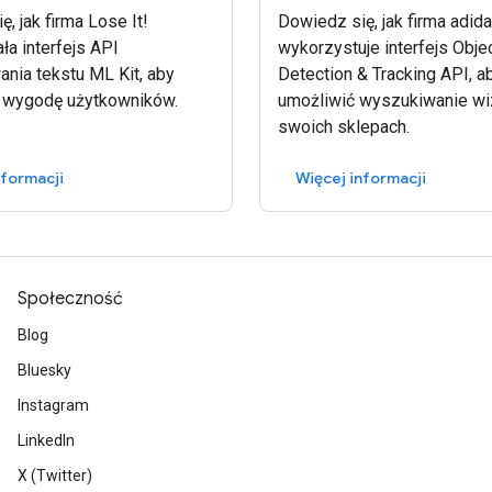
, jak firma Lose It!
Dowiedz się, jak firma adid
ła interfejs API
wykorzystuje interfejs Obje
nia tekstu ML Kit, aby
Detection & Tracking API, a
 wygodę użytkowników.
umożliwić wyszukiwanie wi
swoich sklepach.
nformacji
Więcej informacji
Społeczność
Blog
Bluesky
Instagram
LinkedIn
X (Twitter)