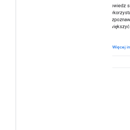
Dowiedz się, jak Zyl wykorzystał
Dowiedz się
interfejsy API do wykrywania twarzy i
wykorzysta
oznaczania obrazów etykietami za
rozpoznawa
pomocą ML Kit, aby zmniejszyć
zwiększyć
rozmiar aplikacji o 50%.
Więcej informacji
Więcej i
Komunikacja
Google Developer Program
Google Developer Groups
Google Developer Experts
Accelerators
Google Cloud & NVIDIA