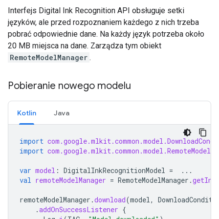
Interfejs Digital Ink Recognition API obsługuje setki
języków, ale przed rozpoznaniem każdego z nich trzeba
pobrać odpowiednie dane. Na każdy język potrzeba około
20 MB miejsca na dane. Zarządza tym obiekt
RemoteModelManager
.
Pobieranie nowego modelu
Kotlin
Java
import
com.google.mlkit.common.model.DownloadCondi
import
com.google.mlkit.common.model.RemoteModelMa
var
model
:
DigitalInkRecognitionModel
=
...
val
remoteModelManager
=
RemoteModelManager
.
getIns
remoteModelManager
.
download
(
model
,
DownloadConditi
.
addOnSuccessListener
{