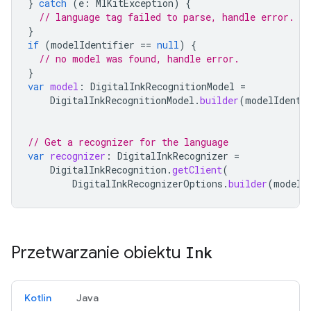
}
catch
(
e
:
MlKitException
)
{
// language tag failed to parse, handle error.
}
if
(
modelIdentifier
==
null
)
{
// no model was found, handle error.
}
var
model
:
DigitalInkRecognitionModel
=
DigitalInkRecognitionModel
.
builder
(
modelIdenti
// Get a recognizer for the language
var
recognizer
:
DigitalInkRecognizer
=
DigitalInkRecognition
.
getClient
(
DigitalInkRecognizerOptions
.
builder
(
model
)
Przetwarzanie obiektu
Ink
Kotlin
Java