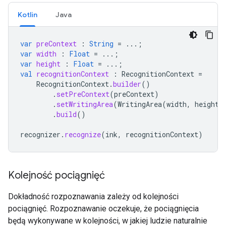
Kotlin
Java
var
preContext
:
String
=
...;
var
width
:
Float
=
...;
var
height
:
Float
=
...;
val
recognitionContext
:
RecognitionContext
=
RecognitionContext
.
builder
()
.
setPreContext
(
preContext
)
.
setWritingArea
(
WritingArea
(
width
,
height
)
.
build
()
recognizer
.
recognize
(
ink
,
recognitionContext
)
Kolejność pociągnięć
Dokładność rozpoznawania zależy od kolejności
pociągnięć. Rozpoznawanie oczekuje, że pociągnięcia
będą wykonywane w kolejności, w jakiej ludzie naturalnie