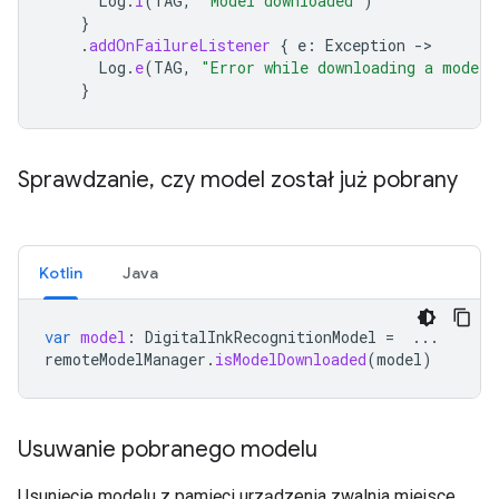
Log
.
i
(
TAG
,
"Model downloaded"
)
}
.
addOnFailureListener
{
e
:
Exception
->
Log
.
e
(
TAG
,
"Error while downloading a model:
}
Sprawdzanie
,
czy model został już pobrany
Kotlin
Java
var
model
:
DigitalInkRecognitionModel
=
...
remoteModelManager
.
isModelDownloaded
(
model
)
Usuwanie pobranego modelu
Usunięcie modelu z pamięci urządzenia zwalnia miejsce.