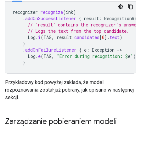
recognizer
.
recognize
(
ink
)
.
addOnSuccessListener
{
result
:
RecognitionRes
// `result` contains the recognizer's answer
// Logs the text from the top candidate.
Log
.
i
(
TAG
,
result
.
candidates
[
0
]
.
text
)
}
.
addOnFailureListener
{
e
:
Exception
->
Log
.
e
(
TAG
,
"Error during recognition: 
$
e
"
)
}
Przykładowy kod powyżej zakłada, że model
rozpoznawania został już pobrany, jak opisano w następnej
sekcji.
Zarządzanie pobieraniem modeli