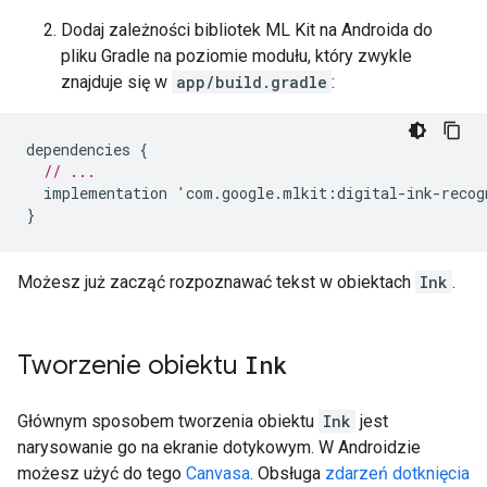
Dodaj zależności bibliotek ML Kit na Androida do
pliku Gradle na poziomie modułu, który zwykle
znajduje się w
app/build.gradle
:
dependencies
{
// ...
implementation
'
com
.
google
.
mlkit
:
digital
-
ink
-
recog
}
Możesz już zacząć rozpoznawać tekst w obiektach
Ink
.
Tworzenie obiektu
Ink
Głównym sposobem tworzenia obiektu
Ink
jest
narysowanie go na ekranie dotykowym. W Androidzie
możesz użyć do tego
Canvasa
. Obsługa
zdarzeń dotknięcia