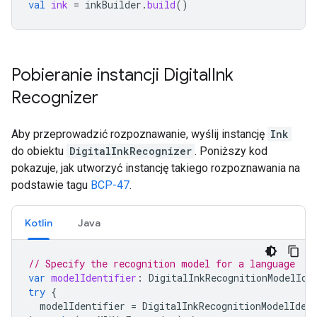
val
ink
=
inkBuilder
.
build
()
Pobieranie instancji Digital
Ink
Recognizer
Aby przeprowadzić rozpoznawanie, wyślij instancję
Ink
do obiektu
DigitalInkRecognizer
. Poniższy kod
pokazuje, jak utworzyć instancję takiego rozpoznawania na
podstawie tagu
BCP-47
.
Kotlin
Java
// Specify the recognition model for a language
var
modelIdentifier
:
DigitalInkRecognitionModelIde
try
{
modelIdentifier
=
DigitalInkRecognitionModelIden