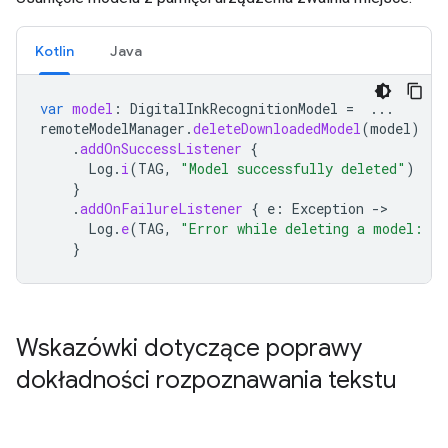
Kotlin
Java
var
model
:
DigitalInkRecognitionModel
=
...
remoteModelManager
.
deleteDownloadedModel
(
model
)
.
addOnSuccessListener
{
Log
.
i
(
TAG
,
"Model successfully deleted"
)
}
.
addOnFailureListener
{
e
:
Exception
->
Log
.
e
(
TAG
,
"Error while deleting a model: 
$
e
}
Wskazówki dotyczące poprawy
dokładności rozpoznawania tekstu