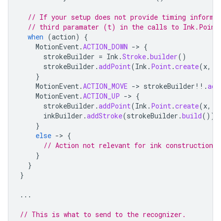
// If your setup does not provide timing informa
// third paramater (t) in the calls to Ink.Point
when
(
action
)
{
MotionEvent
.
ACTION_DOWN
->
{
strokeBuilder
=
Ink
.
Stroke
.
builder
()
strokeBuilder
.
addPoint
(
Ink
.
Point
.
create
(
x
,
y
}
MotionEvent
.
ACTION_MOVE
->
strokeBuilder
!!
.
add
MotionEvent
.
ACTION_UP
->
{
strokeBuilder
.
addPoint
(
Ink
.
Point
.
create
(
x
,
y
inkBuilder
.
addStroke
(
strokeBuilder
.
build
())
}
else
->
{
// Action not relevant for ink construction
}
}
}
...
// This is what to send to the recognizer.