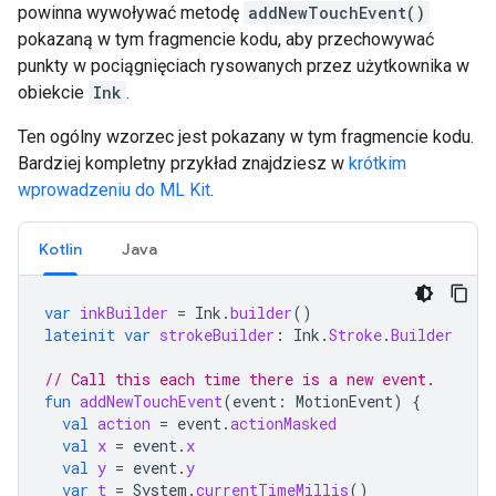
powinna wywoływać metodę
addNewTouchEvent()
pokazaną w tym fragmencie kodu, aby przechowywać
punkty w pociągnięciach rysowanych przez użytkownika w
obiekcie
Ink
.
Ten ogólny wzorzec jest pokazany w tym fragmencie kodu.
Bardziej kompletny przykład znajdziesz w
krótkim
wprowadzeniu do ML Kit
.
Kotlin
Java
var
inkBuilder
=
Ink
.
builder
()
lateinit
var
strokeBuilder
:
Ink
.
Stroke
.
Builder
// Call this each time there is a new event.
fun
addNewTouchEvent
(
event
:
MotionEvent
)
{
val
action
=
event
.
actionMasked
val
x
=
event
.
x
val
y
=
event
.
y
var
t
=
System
.
currentTimeMillis
()