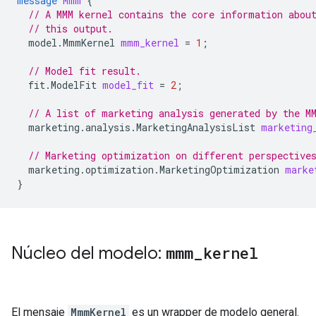
message
Mmm
{
// A MMM kernel contains the core information abou
// this output.
model.MmmKernel
mmm_kernel
=
1
;
// Model fit result.
fit.ModelFit
model_fit
=
2
;
// A list of marketing analysis generated by the M
marketing.analysis.MarketingAnalysisList
marketing
// Marketing optimization on different perspective
marketing.optimization.MarketingOptimization
marke
}
Núcleo del modelo:
mmm
_
kernel
El mensaje
MmmKernel
es un wrapper de modelo general.