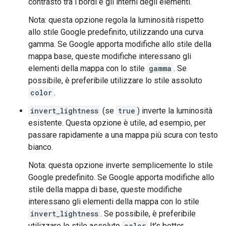
contrasto tra i bordi e gli interni degli elementi.
Nota: questa opzione regola la luminosità rispetto
allo stile Google predefinito, utilizzando una curva
gamma. Se Google apporta modifiche allo stile della
mappa base, queste modifiche interessano gli
elementi della mappa con lo stile
gamma
. Se
possibile, è preferibile utilizzare lo stile assoluto
color
.
invert_lightness
(se
true
) inverte la luminosità
esistente. Questa opzione è utile, ad esempio, per
passare rapidamente a una mappa più scura con testo
bianco.
Nota: questa opzione inverte semplicemente lo stile
Google predefinito. Se Google apporta modifiche allo
stile della mappa di base, queste modifiche
interessano gli elementi della mappa con lo stile
invert_lightness
. Se possibile, è preferibile
utilizzare lo stile assoluto
color
It's better.