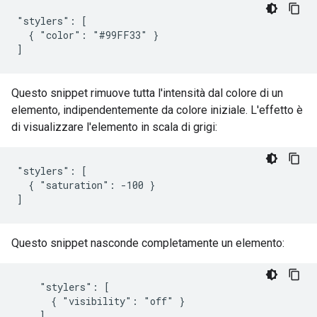
"stylers": [

  { "color": "#99FF33" }

]
Questo snippet rimuove tutta l'intensità dal colore di un
elemento, indipendentemente da colore iniziale. L'effetto è
di visualizzare l'elemento in scala di grigi:
"stylers": [

  { "saturation": -100 }

]
Questo snippet nasconde completamente un elemento:
    "stylers": [

      { "visibility": "off" }

    ]