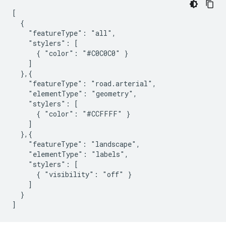
[

  {

    "featureType": "all",

    "stylers": [

      { "color": "#C0C0C0" }

    ]

  },{

    "featureType": "road.arterial",

    "elementType": "geometry",

    "stylers": [

      { "color": "#CCFFFF" }

    ]

  },{

    "featureType": "landscape",

    "elementType": "labels",

    "stylers": [

      { "visibility": "off" }

    ]

  }

]