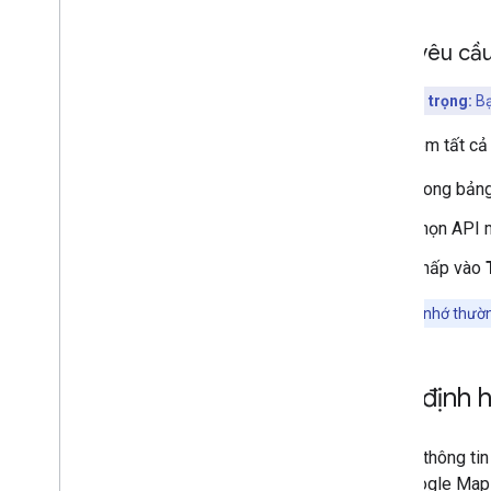
Xem yêu cầu
Lưu ý quan trọng:
Bạ
Cách xem tất cả
Trong bảng
Chọn API 
Nhấp vào
Lưu ý:
Hãy nhớ thườn
Quy định 
Để biết thông t
của Google Maps