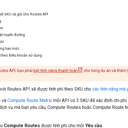
t về SKU và giá cho Routes API
g
es
rận tuyến đường
mức
ăng hạn mức
 theo Điều khoản sử dụng
utes API, bạn phải
bật tính năng thanh toán
cho từng dự án và thêm
 với Routes API sẽ được tính phí theo SKU cho
các tính năng mà
s
và
Compute Route Matrix
mỗi API có 3 SKU để xác định chi phí
n dịch vụ mà bạn yêu cầu, Compute Routes hoặc Compute Route Ma
ầu
Compute Routes
được tính phí cho mỗi
Yêu cầu
.