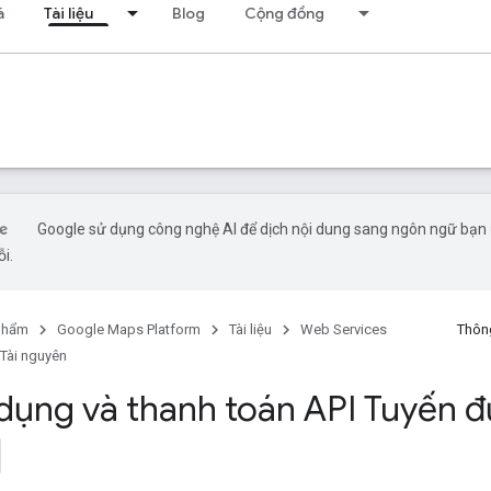
á
Tài liệu
Blog
Cộng đồng
Google sử dụng công nghệ AI để dịch nội dung sang ngôn ngữ bạn ư
ỗi.
phẩm
Google Maps Platform
Tài liệu
Web Services
Thông
Tài nguyên
 dụng và thanh toán API Tuyến 