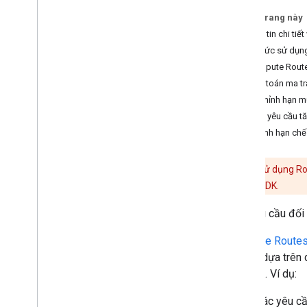
Trên trang này
Các phương pháp hay nhất
Thông tin chi tiế
Các phương pháp hay nhất về dịch vụ
web
Hạn mức sử dụn
Thư viện ứng dụng
Compute Rout
Tính toán ma t
Thanh toán và theo dõi
Điều chỉnh hạn 
Mức sử dụng và thanh toán
Xem yêu cầu t
Báo cáo và giám sát
Quy định hạn chế
Chính sách và điều khoản
Lưu ý:
Để sử dụng Ro
Chính sách và thông tin ghi công
cầu API hoặc SDK.
Điều khoản dịch vụ
Các yêu cầu đối
Compute Route
chi phí dựa trê
yêu cầu. Ví dụ:
Các yêu c