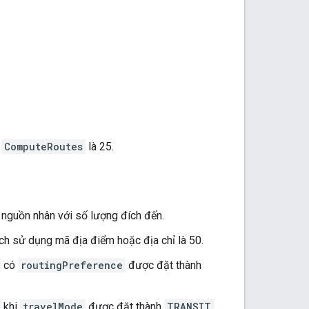
u
ComputeRoutes
là 25.
 nguồn nhân với số lượng đích đến.
ch sử dụng mã địa điểm hoặc địa chỉ là 50.
có
routingPreference
được đặt thành
khi
travelMode
được đặt thành
TRANSIT