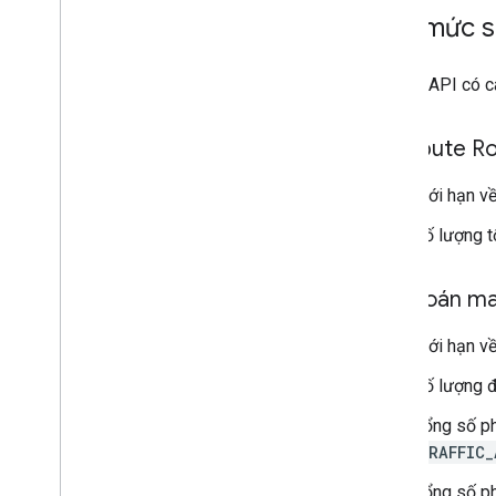
Hạn mức s
Routes API có c
Compute Ro
Giới hạn v
Số lượng t
Tính toán m
Giới hạn v
Số lượng đ
Tổng số ph
TRAFFIC_
Tổng số ph