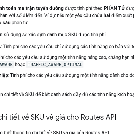
nh toán ma trận tuyến đường
được tính phí theo
PHẦN TỬ
được
nhân với số điểm đến. Ví dụ: nếu một yêu cầu chứa
hai
điểm xuất 
ho
sáu
phần tử.
ạn sử dụng sẽ xác định danh mục SKU được tính phí:
s
: Tính phí cho các yêu cầu chỉ sử dụng các tính năng cơ bản với t
 phí cho các yêu cầu sử dụng một tính năng nâng cao, chẳng hạn
AWARE
hoặc
TRAFFIC_AWARE_OPTIMAL
.
hiệp
: Tính phí cho các yêu cầu sử dụng một tính năng dành cho d
n chi tiết về SKU để biết danh sách đầy đủ các tính năng kích ho
chi tiết về SKU và giá cho Routes API
 biết thông tin chi tiết về SKU và giá của Routes API.