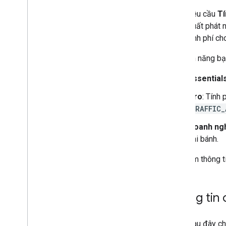
Yêu cầu
Tí
xuất phát 
tính phí c
Các tính năng b
Essential
Pro
: Tính
TRAFFIC_
Doanh ng
hai bánh.
Hãy xem thông ti
Thông tin 
Bảng sau đây cho