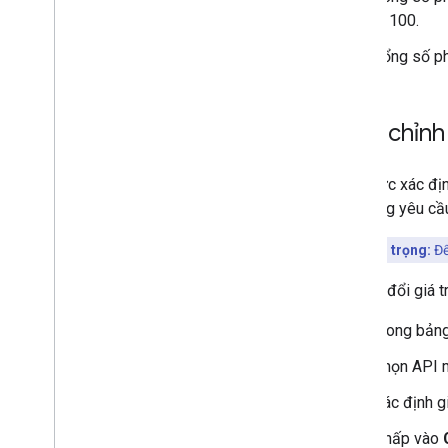
là 100.
Tổng số ph
Điều chỉn
Hạn mức xác định
số lượng yêu cầ
Lưu ý quan trọng:
Để
Để sửa đổi giá t
Trong bảng
Chọn API 
Xác định g
Nhấp vào