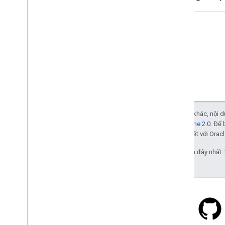
Trừ phi có lưu ý khác, nội
Giấy phép Apache 2.0
. Để 
các đơn vị liên kết với Oracl
Cập nhật lần gần đây nhất: