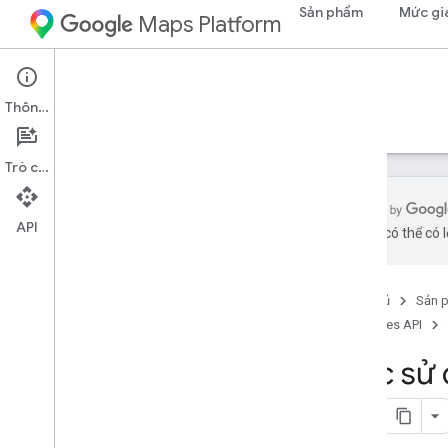
Sản phẩm
Mức gi
Maps Platform
Web Services
Routes API
Thông tin
Hướng dẫn
Tài liệu tham khảo
Tài nguyên
Trò chuyện
API
bằng AI có thể có l
Hỗ trợ
Các tùy chọn hỗ trợ
Trang chủ
Sản 
Câu hỏi thường gặp về Maps
Routes API
Câu hỏi thường gặp về tuyến đường
Phạm vi quốc gia và khu vực
Việc sử
Phạm vi tuyến đường cho xe hai bánh
Ghi chú phát hành
Nắm bắt thông tin