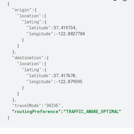
{
"origin"
:
{
"location"
:
{
"latLng"
:
{
"latitude"
:
37.419734
,
"longitude"
:-
122.0827784
}
}
},
"destination"
:
{
"location"
:
{
"latLng"
:
{
"latitude"
:
37.417670
,
"longitude"
:-
122.079595
}
}
},
"travelMode"
:
"DRIVE"
,
"routingPreference"
:
"TRAFFIC_AWARE_OPTIMAL"
}