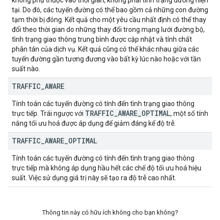
không phụ thuộc vào thời gian, không phải tình trạng đường hiện
tại. Do đó, các tuyến đường có thể bao gồm cả những con đường
tạm thời bị đóng. Kết quả cho một yêu cầu nhất định có thể thay
đổi theo thời gian do những thay đổi trong mạng lưới đường bộ,
tình trạng giao thông trung bình được cập nhật và tính chất
phân tán của dịch vụ. Kết quả cũng có thể khác nhau giữa các
tuyến đường gần tương đương vào bất kỳ lúc nào hoặc với tần
suất nào.
TRAFFIC
_
AWARE
Tính toán các tuyến đường có tính đến tình trạng giao thông
TRAFFIC
_
AWARE
_
OPTIMAL
trực tiếp. Trái ngược với
, một số tính
năng tối ưu hoá được áp dụng để giảm đáng kể độ trễ.
TRAFFIC
_
AWARE
_
OPTIMAL
Tính toán các tuyến đường có tính đến tình trạng giao thông
trực tiếp mà không áp dụng hầu hết các chế độ tối ưu hoá hiệu
suất. Việc sử dụng giá trị này sẽ tạo ra độ trễ cao nhất.
Thông tin này có hữu ích không cho bạn không?