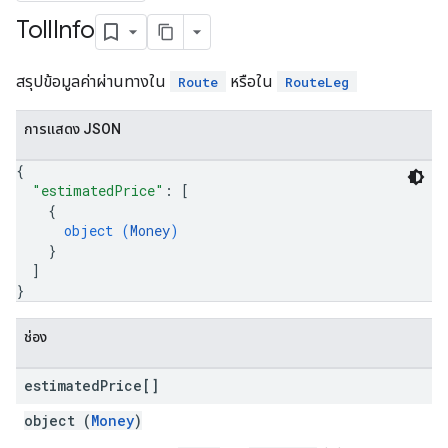
Toll
Info
สรุปข้อมูลค่าผ่านทางใน
หรือใน
Route
RouteLeg
การแสดง JSON
{
"estimatedPrice"
: 
[
{
object (
Money
)
}
]
}
ช่อง
estimated
Price[]
object (
Money
)