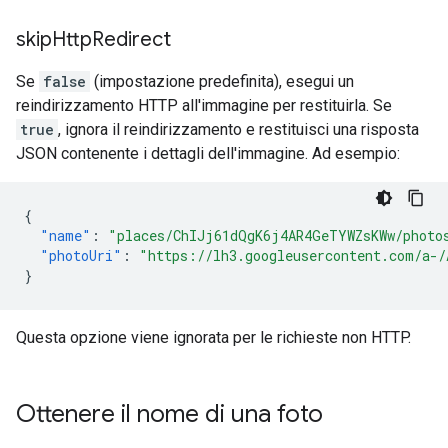
skip
Http
Redirect
Se
false
(impostazione predefinita), esegui un
reindirizzamento HTTP all'immagine per restituirla. Se
true
, ignora il reindirizzamento e restituisci una risposta
JSON contenente i dettagli dell'immagine. Ad esempio:
{
"name"
:
"places/ChIJj61dQgK6j4AR4GeTYWZsKWw/photo
"photoUri"
:
"https://lh3.googleusercontent.com/a-/
}
Questa opzione viene ignorata per le richieste non HTTP.
Ottenere il nome di una foto