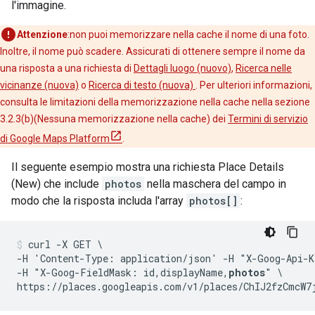
l'immagine.
Attenzione
:non puoi memorizzare nella cache il nome di una foto.
Inoltre, il nome può scadere. Assicurati di ottenere sempre il nome da
una risposta a una richiesta di
Dettagli luogo (nuovo)
,
Ricerca nelle
vicinanze (nuova)
o
Ricerca di testo (nuova)
. Per ulteriori informazioni,
consulta le limitazioni della memorizzazione nella cache nella sezione
3.2.3(b)(Nessuna memorizzazione nella cache) dei
Termini di servizio
di Google Maps Platform
.
Il seguente esempio mostra una richiesta Place Details
(New) che include
photos
nella maschera del campo in
modo che la risposta includa l'array
photos[]
:
curl -X GET \

-H 'Content-Type: application/json' -H "X-Goog-Api-K
-H "X-Goog-FieldMask: id,displayName,
photos
" \

https://places.googleapis.com/v1/places/ChIJ2fzCmcW7