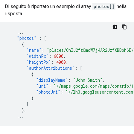
Di seguito è riportato un esempio di array
photos[]
nella
risposta.
...
"photos"
:
[
{
"name"
:
"places/ChIJ2fzCmcW7j4AR2JzfXBBoh6E
"widthPx"
:
6000
,
"heightPx"
:
4000
,
"authorAttributions"
:
[
{
"displayName"
:
"John Smith"
,
"uri"
:
"//maps.google.com/maps/contrib/1
"photoUri"
:
"//lh3.googleusercontent.com
}
]
},
...