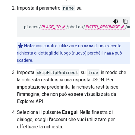
Imposta il parametro
name
su:
places/
PLACE_ID
/photos/
PHOTO_RESOURCE
/med
Nota:
assicurati di utilizzare un
name
di una recente
richiesta di dettagli del luogo (nuovo) perché il
name
può
scadere.
Imposta
skipHttpRedirect
su
true
in modo che
la richiesta restituisca una risposta JSON. Per
impostazione predefinita, la richiesta restituisce
l'immagine, che non può essere visualizzata da
Explorer API.
Seleziona il pulsante
Esegui
. Nella finestra di
dialogo, scegli l'account che vuoi utilizzare per
effettuare la richiesta.