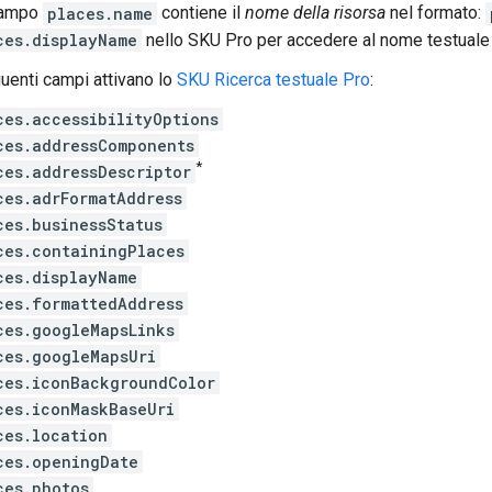
campo
places.name
contiene il
nome della risorsa
nel formato:
ces.displayName
nello SKU Pro per accedere al nome testuale 
uenti campi attivano lo
SKU Ricerca testuale Pro
:
ces.accessibilityOptions
ces.addressComponents
*
ces.addressDescriptor
ces.adrFormatAddress
ces.businessStatus
ces.containingPlaces
ces.displayName
ces.formattedAddress
ces.googleMapsLinks
ces.googleMapsUri
ces.iconBackgroundColor
ces.iconMaskBaseUri
ces.location
ces.openingDate
ces.photos