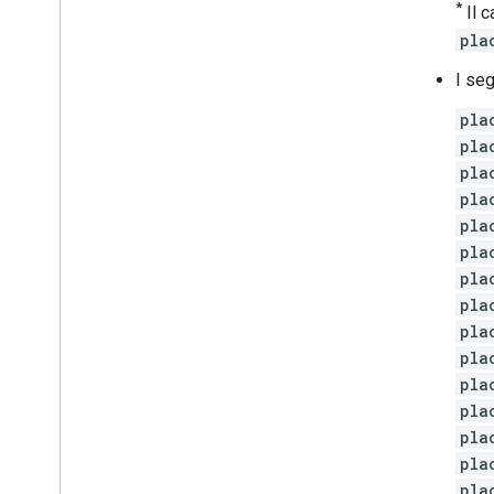
*
Il 
pla
I seg
pla
pla
pla
pla
pla
pla
pla
pla
pla
pla
pla
pla
pla
pla
pla