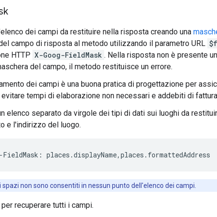
sk
l'elenco dei campi da restituire nella risposta creando una
masche
el campo di risposta al metodo utilizzando il parametro URL
$
ione HTTP
X-Goog-FieldMask
. Nella risposta non è presente un
maschera del campo, il metodo restituisce un errore.
amento dei campi è una buona pratica di progettazione per assicur
a evitare tempi di elaborazione non necessari e addebiti di fattur
n elenco separato da virgole dei tipi di dati sui luoghi da restit
o e l'indirizzo del luogo.
-
FieldMask
:
places
.
displayName
,
places
.
formattedAddress
li spazi non sono consentiti in nessun punto dell'elenco dei campi.
per recuperare tutti i campi.