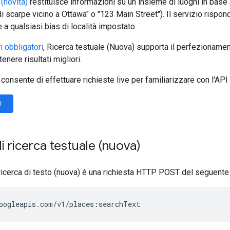
(novità)
restituisce informazioni su un insieme di luoghi in base
i scarpe vicino a Ottawa" o "123 Main Street"). Il servizio rispon
e a qualsiasi bias di località impostato.
i obbligatori
, Ricerca testuale (Nuova) supporta il perfezioname
enere risultati migliori.
 consente di effettuare richieste live per familiarizzare con l'API 
!
di ricerca testuale (nuova)
 ricerca di testo (nuova) è una richiesta HTTP POST del seguente
oogleapis.com/v1/places:searchText