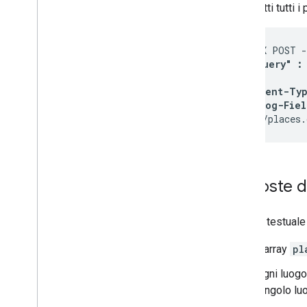
Trasmetti tutti 
curl -X POST -
  "textQuery" :
}' \

-H 'Content-Typ
-H 'X-Goog-Fiel
'https://places.
Risposte d
Ricerca testuale
L'array
pl
Ogni luogo
singolo lu