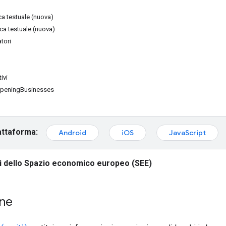
rca testuale (nuova)
ca testuale (nuova)
tori
ivi
OpeningBusinesses
attaforma:
Android
iOS
JavaScript
ri dello Spazio economico europeo (SEE)
one