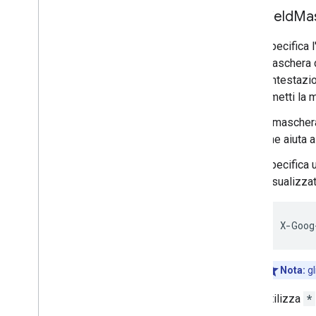
Field
Ma
Specifica 
maschera d
l'intestaz
ometti la 
Il mascher
che aiuta 
Specifica u
visualizzat
X
-
Goog
Nota:
g
Utilizza
*