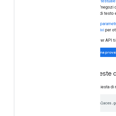
Ricerca testuale 
York" o "negozi d
stringa di testo 
Oltre ai
parametr
facoltativi
per ott
L'Explorer API ti
Fai una prova
Richieste 
Una richiesta di
https://places.g