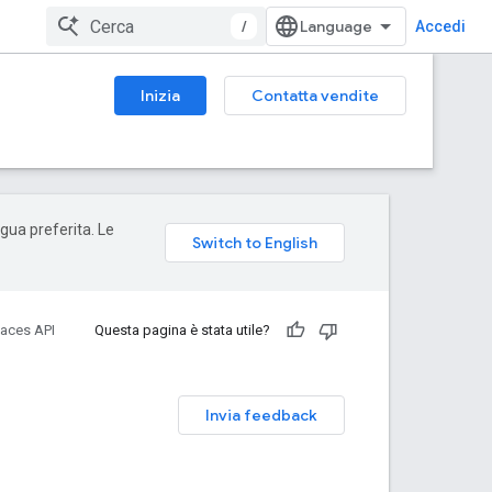
/
Accedi
Inizia
Contatta vendite
ngua preferita. Le
laces API
Questa pagina è stata utile?
Invia feedback