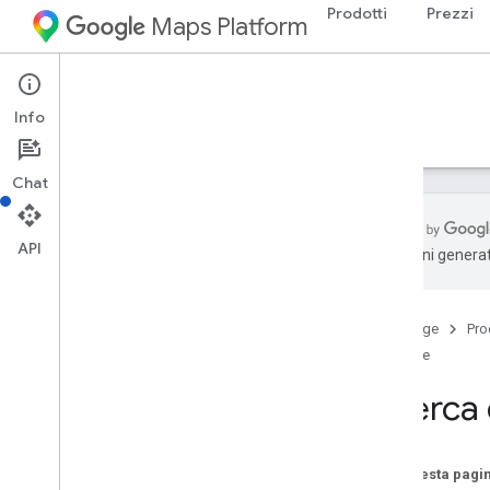
Prodotti
Prezzi
Maps Platform
Web Services
Places API
Info
Guide
Riferimento
Risorse
Legacy
Chat
API
traduzioni generat
API luoghi
Panoramica
Home page
Pro
ID luogo
Guide
Icone di luoghi
Ricerca 
Configurazione
Configurare l'API Places
Su questa pagi