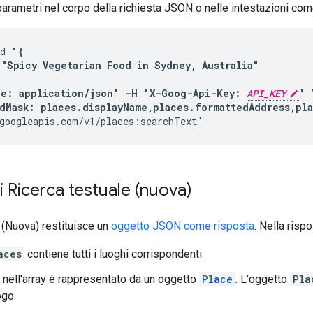
i parametri nel corpo della richiesta JSON o nelle intestazioni co
d 
'{

 "Spicy Vegetarian Food in Sydney, Australia"

e: application/json' -H 'X-Goog-Api-Key: 
API_KEY
' \
dMask: places.displayName,places.formattedAddress,pl
googleapis.com/v1/places:searchText'
i Ricerca testuale (nuova)
 (Nuova) restituisce un
oggetto JSON come risposta
. Nella rispo
aces
contiene tutti i luoghi corrispondenti.
 nell'array è rappresentato da un oggetto
Place
. L'oggetto
Pla
ogo.