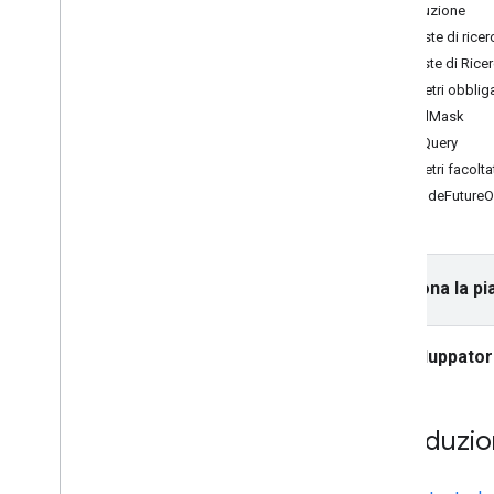
API Places (novità)
Introduzione
Utilizzare l'API Places (novità)
Richieste di rice
Panoramica
Risposte di Ricer
Ricerca nelle vicinanze (novità)
Parametri obbliga
Ricerca di testo (novità)
FieldMask
Dettagli luogo (nuovo)
textQuery
Foto del luogo (novità)
Parametri facoltat
Completamento automatico (novità)
includeFuture
Utilizzare i dati dei luoghi (novità)
Usa token di sessione
Cerca lungo il percorso
Seleziona la pi
Riepiloghi basati sull'IA
Link a Google Maps
Segnalare contenuti inappropriati
Sviluppato
Librerie client
Introduzi