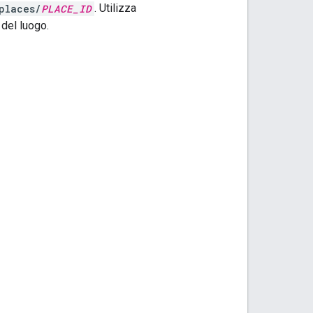
places/
PLACE_ID
. Utilizza
del luogo.