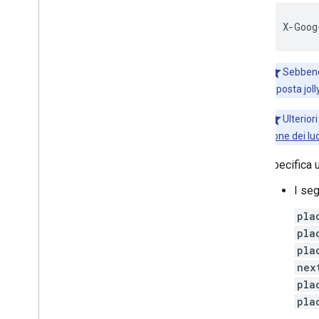
X
-
Goog
Sebbene 
risposta jol
Ulteriori
Icone dei lu
Specifica 
I seg
pla
pla
pla
nex
pla
pla