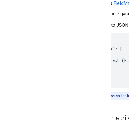
La
FieldM
Non è garan
L'oggetto JSON 
{

  "places": [

    {

      object (Pl
    }

  ]

}
Nota:
la Ricerca test
Parametri 