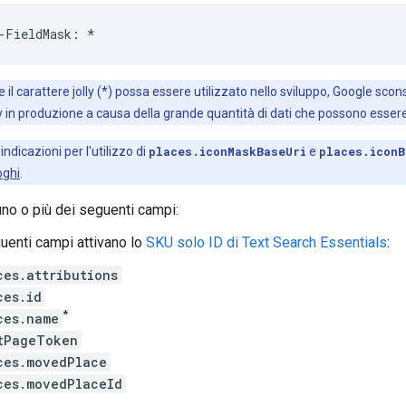
-
FieldMask
:
*
il carattere jolly (*) possa essere utilizzato nello sviluppo, Google scon
ly in produzione a causa della grande quantità di dati che possono essere 
 indicazioni per l'utilizzo di
places.iconMaskBaseUri
e
places.iconB
oghi
.
uno o più dei seguenti campi:
uenti campi attivano lo
SKU solo ID di Text Search Essentials
:
ces.attributions
ces.id
*
ces.name
tPageToken
ces.movedPlace
ces.movedPlaceId