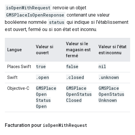
isOpenWithRequest
renvoie un objet
GMSPlaceIsOpenResponse
contenant une valeur
booléenne nommée
status
qui indique si l'établissement
est ouvert, fermé ou si son état est inconnu.
Valeur si le
Valeur si
Valeur si l'état
Langue
magasin est
ouvert
est inconnu
fermé
true
false
nil
Places Swift
.
open
.
closed
.
unknown
Swift
GMSPlace
GMSPlace
GMSPlace
Objective-C
Open
Open
Status
Open
Status
Status
Closed
Unknown
Open
Facturation pour
is
Open
With
Request