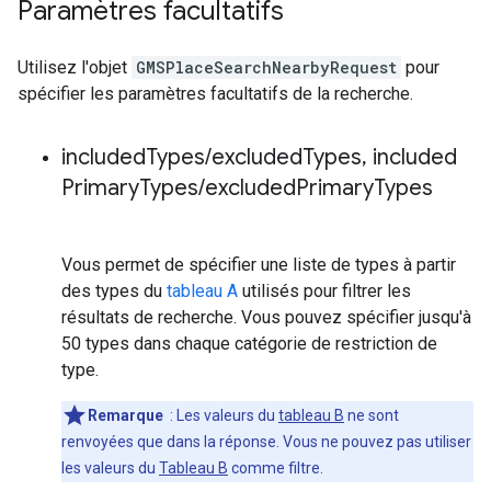
Paramètres facultatifs
Utilisez l'objet
GMSPlaceSearchNearbyRequest
pour
spécifier les paramètres facultatifs de la recherche.
included
Types
/
excluded
Types
,
included
Primary
Types
/
excluded
Primary
Types
Vous permet de spécifier une liste de types à partir
des types du
tableau A
utilisés pour filtrer les
résultats de recherche. Vous pouvez spécifier jusqu'à
50 types dans chaque catégorie de restriction de
type.
Remarque
: Les valeurs du
tableau B
ne sont
renvoyées que dans la réponse. Vous ne pouvez pas utiliser
les valeurs du
Tableau B
comme filtre.