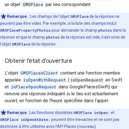
un objet
GMSPlace
par lieu correspondant.
Remarque
: Les champs de l'objet
GMSPlace
de la réponse ne
peuvent pas être vides. Par exemple, si la liste des champs inclut
GMSPlacePropertyPhotos
pour demander le champ
photos
dans la
réponse et que le champ
photos
de la réponse est vide, il est omis de
l'objet
GMSPlace
de la réponse.
Obtenir l'état d'ouverture
L'objet
GMSPlacesClient
contient une fonction membre
appelée
isOpenWithRequest
(
isOpenRequest
en Swift
et
isPlaceOpenRequest
dans GooglePlacesSwift) qui
renvoie une réponse indiquant si le lieu est actuellement
ouvert, en fonction de l'heure spécifiée dans l'appel.
Remarque
: Les fonctions obsolètes
GMSPlace isOpen:
et
GMSPlace isOpenAtDate:
peuvent être inexactes et ne sont pas
destinées à être utilisées avec l'API Places (nouveau).