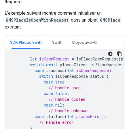
Request
L'exemple suivant montre comment initialiser un
GMSPlaceIsOpenWithRequest
dans un objet
GMSPlace
existant.
SDK Places Swift
Swift
Objective-C
let
isOpenRequest
=
IsPlaceOpenRequest
(
pla
switch
await
placesClient
.
isPlaceOpen
(
with
case
.
success
(
let
isOpenResponse
):
switch
isOpenResponse
.
status
{
case
true
:
// Handle open
case
false
:
// Handle closed
case
nil
:
// Handle unknown
case
.
failure
(
let
placesError
):
// Handle error
}