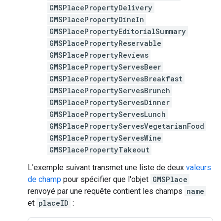
GMSPlacePropertyDelivery
GMSPlacePropertyDineIn
GMSPlacePropertyEditorialSummary
GMSPlacePropertyReservable
GMSPlacePropertyReviews
GMSPlacePropertyServesBeer
GMSPlacePropertyServesBreakfast
GMSPlacePropertyServesBrunch
GMSPlacePropertyServesDinner
GMSPlacePropertyServesLunch
GMSPlacePropertyServesVegetarianFood
GMSPlacePropertyServesWine
GMSPlacePropertyTakeout
L'exemple suivant transmet une liste de deux
valeurs
de champ
pour spécifier que l'objet
GMSPlace
renvoyé par une requête contient les champs
name
et
placeID
: