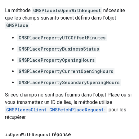
La méthode
GMSPlaceIsOpenWithRequest
nécessite
que les champs suivants soient définis dans l'objet
GMSPlace
:
GMSPlacePropertyUTCOffsetMinutes
GMSPlacePropertyBusinessStatus
GMSPlacePropertyOpeningHours
GMSPlacePropertyCurrentOpeningHours
GMSPlacePropertySecondaryOpeningHours
Si ces champs ne sont pas fournis dans l'objet Place ou si
vous transmettez un ID de lieu, la méthode utilise
GMSPlacesClient GMSFetchPlaceRequest:
pour les
récupérer.
is
Open
With
Request
réponse