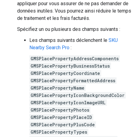
appliquer pour vous assurer de ne pas demander de
données inutiles. Vous pourrez ainsi réduire le temps
de traitement et les frais facturés.
Spécifiez un ou plusieurs des champs suivants :
Les champs suivants déclenchent le
SKU
Nearby Search Pro
:
GMSPlacePropertyAddressComponents
GMSPlacePropertyBusinessStatus
GMSPlacePropertyCoordinate
GMSPlacePropertyFormattedAddress
GMSPlacePropertyName
GMSPlacePropertyIconBackgroundColor
GMSPlacePropertyIconImageURL
GMSPlacePropertyPhotos
GMSPlacePropertyPlaceID
GMSPlacePropertyPlusCode
GMSPlacePropertyTypes