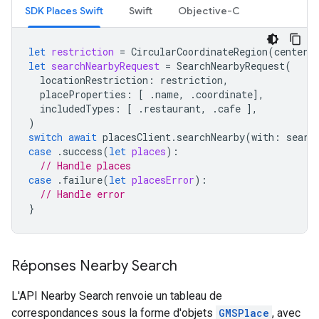
SDK Places Swift
Swift
Objective-C
let
restriction
=
CircularCoordinateRegion
(
center
:
let
searchNearbyRequest
=
SearchNearbyRequest
(
locationRestriction
:
restriction
,
placeProperties
:
[
.
name
,
.
coordinate
],
includedTypes
:
[
.
restaurant
,
.
cafe
],
)
switch
await
placesClient
.
searchNearby
(
with
:
searc
case
.
success
(
let
places
):
// Handle places
case
.
failure
(
let
placesError
):
// Handle error
}
Réponses Nearby Search
L'API Nearby Search renvoie un tableau de
correspondances sous la forme d'objets
GMSPlace
, avec