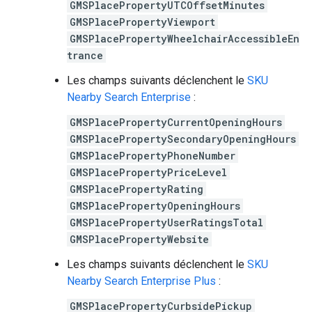
GMSPlacePropertyUTCOffsetMinutes
GMSPlacePropertyViewport
GMSPlacePropertyWheelchairAccessibleEn
trance
Les champs suivants déclenchent le
SKU
Nearby Search Enterprise
:
GMSPlacePropertyCurrentOpeningHours
GMSPlacePropertySecondaryOpeningHours
GMSPlacePropertyPhoneNumber
GMSPlacePropertyPriceLevel
GMSPlacePropertyRating
GMSPlacePropertyOpeningHours
GMSPlacePropertyUserRatingsTotal
GMSPlacePropertyWebsite
Les champs suivants déclenchent le
SKU
Nearby Search Enterprise Plus
:
GMSPlacePropertyCurbsidePickup