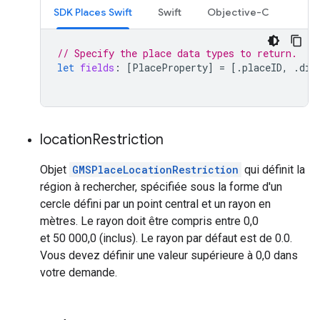
SDK Places Swift
Swift
Objective-C
// Specify the place data types to return.
let
fields
:
[
PlaceProperty
]
=
[.
placeID
,
.
dis
location
Restriction
Objet
GMSPlaceLocationRestriction
qui définit la
région à rechercher, spécifiée sous la forme d'un
cercle défini par un point central et un rayon en
mètres. Le rayon doit être compris entre 0,0
et 50 000,0 (inclus). Le rayon par défaut est de 0.0.
Vous devez définir une valeur supérieure à 0,0 dans
votre demande.