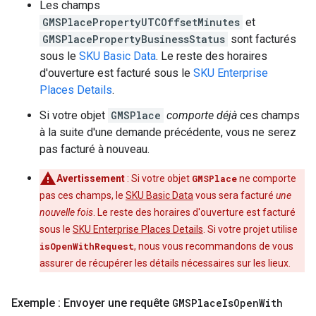
Les champs
GMSPlacePropertyUTCOffsetMinutes
et
GMSPlacePropertyBusinessStatus
sont facturés
sous le
SKU Basic Data
. Le reste des horaires
d'ouverture est facturé sous le
SKU Enterprise
Places Details
.
Si votre objet
GMSPlace
comporte déjà
ces champs
à la suite d'une demande précédente, vous ne serez
pas facturé à nouveau.
Avertissement
: Si votre objet
GMSPlace
ne comporte
pas ces champs, le
SKU Basic Data
vous sera facturé
une
nouvelle fois
. Le reste des horaires d'ouverture est facturé
sous le
SKU Enterprise Places Details
. Si votre projet utilise
isOpenWithRequest
, nous vous recommandons de vous
assurer de récupérer les détails nécessaires sur les lieux.
Exemple : Envoyer une requête
GMSPlace
Is
Open
With