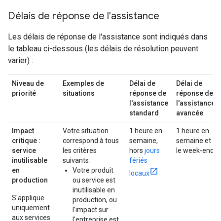
Délais de réponse de l'assistance
Les délais de réponse de l'assistance sont indiqués dans
le tableau ci-dessous (les délais de résolution peuvent
varier) :
Niveau de
Exemples de
Délai de
Délai de
priorité
situations
réponse de
réponse de
l'assistance
l'assistance
standard
avancée
Impact
Votre situation
1 heure en
1 heure en
critique :
correspond à tous
semaine,
semaine et
service
les critères
hors
jours
le week-end
inutilisable
suivants :
fériés
en
Votre produit
locaux
production
ou service est
inutilisable en
S'applique
production, ou
uniquement
l'impact sur
aux services
l'entreprise est