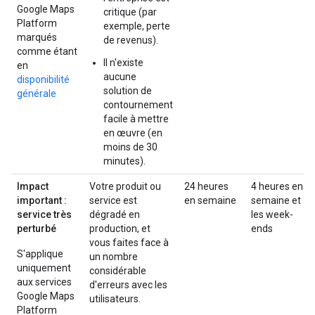
Google Maps
critique (par
Platform
exemple, perte
marqués
de revenus).
comme étant
Il n'existe
en
aucune
disponibilité
solution de
générale
contournement
facile à mettre
en œuvre (en
moins de 30
minutes).
Impact
Votre produit ou
24 heures
4 heures en
important :
service est
en semaine
semaine et
service très
dégradé en
les week-
perturbé
production, et
ends
vous faites face à
S'applique
un nombre
uniquement
considérable
aux services
d'erreurs avec les
Google Maps
utilisateurs.
Platform