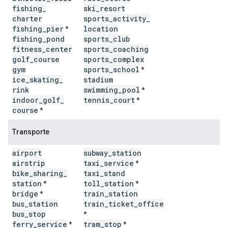
fishing
_
ski
_
resort
charter
sports
_
activity
_
fishing
_
pier
location
*
fishing
_
pond
sports
_
club
fitness
_
center
sports
_
coaching
golf
_
course
sports
_
complex
gym
sports
_
school
*
ice
_
skating
_
stadium
rink
swimming
_
pool
*
indoor
_
golf
_
tennis
_
court
*
course
*
Transporte
airport
subway
_
station
airstrip
taxi
_
service
*
bike
_
sharing
_
taxi
_
stand
station
toll
_
station
*
*
bridge
train
_
station
*
bus
_
station
train
_
ticket
_
office
bus
_
stop
*
ferry
_
service
tram
_
stop
*
*