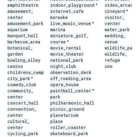
amphitheatre
indoor
_
playground
video
_
arcade
*
amusement
_
internet
_
cafe
vineyard
*
center
karaoke
visitor
_
amusement
_
park
live
_
music
_
venue
center
*
aquarium
marina
water
_
park
banquet
_
hall
miniature
_
golf
_
wedding
_
barbecue
_
area
course
venue
*
botanical
_
movie
_
rental
wildlife
_
par
garden
movie
_
theater
wildlife
_
bowling
_
alley
national
_
park
refuge
casino
night
_
club
zoo
childrens
_
camp
observation
_
deck
city
_
park
off
_
roading
_
area
*
comedy
_
club
opera
_
house
community
_
paintball
_
center
*
center
park
concert
_
hall
philharmonic
_
hall
convention
_
picnic
_
ground
center
planetarium
cultural
_
plaza
center
roller
_
coaster
cycling
_
park
skateboard
_
park