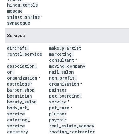
hindu
_
temple
mosque
shinto
_
shrine
*
synagogue
Serviços
aircraft
_
makeup
_
artist
rental
_
service
marketing
_
consultant
*
*
association
_
moving
_
company
or
_
nail
_
salon
organization
non
_
profit
_
*
astrologer
organization
*
barber
_
shop
painter
beautician
pet
_
boarding
_
beauty
_
salon
service
*
body
_
art
_
pet
_
care
*
service
plumber
catering
_
psychic
service
real
_
estate
_
agency
cemetery
roofing
_
contractor