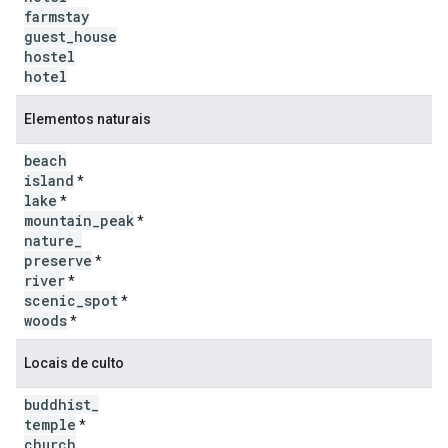
farmstay
guest
_
house
hostel
hotel
Elementos naturais
beach
island
*
lake
*
mountain
_
peak
*
nature
_
preserve
*
river
*
scenic
_
spot
*
woods
*
Locais de culto
buddhist
_
temple
*
church