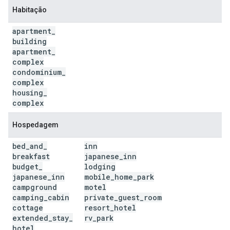
Habitação
apartment
_
building
apartment
_
complex
condominium
_
complex
housing
_
complex
Hospedagem
bed
_
and
_
inn
breakfast
japanese
_
inn
budget
_
lodging
japanese
_
inn
mobile
_
home
_
park
campground
motel
camping
_
cabin
private
_
guest
_
room
cottage
resort
_
hotel
extended
_
stay
_
rv
_
park
hotel