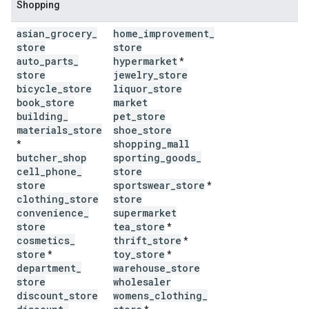
Shopping
asian
_
grocery
_
home
_
improvement
_
store
store
auto
_
parts
_
hypermarket
*
store
jewelry
_
store
bicycle
_
store
liquor
_
store
book
_
store
market
building
_
pet
_
store
materials
_
store
shoe
_
store
shopping
_
mall
*
butcher
_
shop
sporting
_
goods
_
cell
_
phone
_
store
store
sportswear
_
store
*
clothing
_
store
store
convenience
_
supermarket
store
tea
_
store
*
cosmetics
_
thrift
_
store
*
store
toy
_
store
*
*
department
_
warehouse
_
store
store
wholesaler
discount
_
store
womens
_
clothing
_