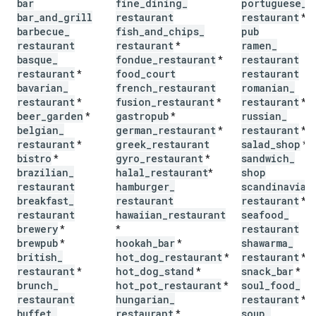
bar
fine
_
dining
_
portuguese
_
bar
_
and
_
grill
restaurant
restaurant
*
barbecue
_
fish
_
and
_
chips
_
pub
restaurant
restaurant
ramen
_
*
basque
_
fondue
_
restaurant
restaurant
*
restaurant
food
_
court
restaurant
*
bavarian
_
french
_
restaurant
romanian
_
restaurant
fusion
_
restaurant
restaurant
*
*
*
beer
_
garden
gastropub
russian
_
*
*
belgian
_
german
_
restaurant
restaurant
*
*
restaurant
greek
_
restaurant
salad
_
shop
*
*
bistro
gyro
_
restaurant
sandwich
_
*
*
brazilian
_
halal
_
restaurant
shop
*
restaurant
hamburger
_
scandinavian
breakfast
_
restaurant
restaurant
*
restaurant
hawaiian
_
restaurant
seafood
_
brewery
restaurant
*
*
brewpub
hookah
_
bar
shawarma
_
*
*
british
_
hot
_
dog
_
restaurant
restaurant
*
*
restaurant
hot
_
dog
_
stand
snack
_
bar
*
*
*
brunch
_
hot
_
pot
_
restaurant
soul
_
food
_
*
restaurant
hungarian
_
restaurant
*
buffet
_
restaurant
soup
_
*