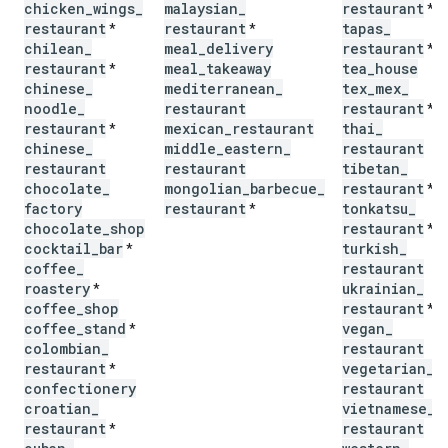
chicken
_
wings
_
malaysian
_
restaurant
*
restaurant
restaurant
tapas
_
*
*
chilean
_
meal
_
delivery
restaurant
*
restaurant
meal
_
takeaway
tea
_
house
*
chinese
_
mediterranean
_
tex
_
mex
_
noodle
_
restaurant
restaurant
*
restaurant
mexican
_
restaurant
thai
_
*
chinese
_
middle
_
eastern
_
restaurant
restaurant
restaurant
tibetan
_
chocolate
_
mongolian
_
barbecue
_
restaurant
*
factory
restaurant
tonkatsu
_
*
chocolate
_
shop
restaurant
*
cocktail
_
bar
turkish
_
*
coffee
_
restaurant
roastery
ukrainian
_
*
coffee
_
shop
restaurant
*
coffee
_
stand
vegan
_
*
colombian
_
restaurant
restaurant
vegetarian
_
*
confectionery
restaurant
croatian
_
vietnamese
_
restaurant
restaurant
*