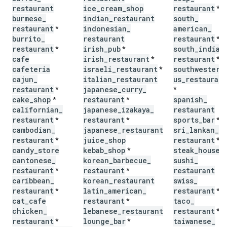
restaurant
ice
_
cream
_
shop
restaurant
*
burmese
_
indian
_
restaurant
south
_
restaurant
indonesian
_
american
_
*
burrito
_
restaurant
restaurant
*
restaurant
irish
_
pub
south
_
indian
*
*
cafe
irish
_
restaurant
restaurant
*
*
cafeteria
israeli
_
restaurant
southwestern
*
cajun
_
italian
_
restaurant
us
_
restaurant
restaurant
japanese
_
curry
_
*
*
cake
_
shop
restaurant
spanish
_
*
*
californian
_
japanese
_
izakaya
_
restaurant
restaurant
restaurant
sports
_
bar
*
*
*
cambodian
_
japanese
_
restaurant
sri
_
lankan
_
restaurant
juice
_
shop
restaurant
*
*
candy
_
store
kebab
_
shop
steak
_
house
*
cantonese
_
korean
_
barbecue
_
sushi
_
restaurant
restaurant
restaurant
*
*
caribbean
_
korean
_
restaurant
swiss
_
restaurant
latin
_
american
_
restaurant
*
*
cat
_
cafe
restaurant
taco
_
*
chicken
_
lebanese
_
restaurant
restaurant
*
restaurant
lounge
_
bar
taiwanese
_
*
*