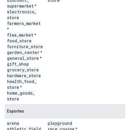
discount
_
store
*
supermarket
*
electronics
_
store
farmers
_
market
*
flea
_
market
*
food
_
store
furniture
_
store
garden
_
center
*
general
_
store
*
gift
_
shop
grocery
_
store
hardware
_
store
health
_
food
_
store
*
home
_
goods
_
store
Esportes
arena
playground
athletic
_
field
race
_
course
*