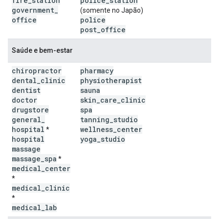
fire
_
station
police
_
station
government
_
(somente no Japão)
office
police
post
_
office
Saúde e bem-estar
chiropractor
pharmacy
dental
_
clinic
physiotherapist
dentist
sauna
doctor
skin
_
care
_
clinic
drugstore
spa
general
_
tanning
_
studio
hospital
wellness
_
center
*
hospital
yoga
_
studio
massage
massage
_
spa
*
medical
_
center
*
medical
_
clinic
*
medical
_
lab