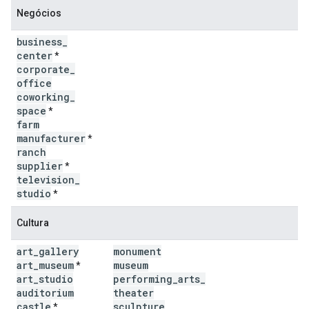
Negócios
business
_
center
*
corporate
_
office
coworking
_
space
*
farm
manufacturer
*
ranch
supplier
*
television
_
studio
*
Cultura
art
_
gallery
monument
art
_
museum
museum
*
art
_
studio
performing
_
arts
_
auditorium
theater
castle
sculpture
*