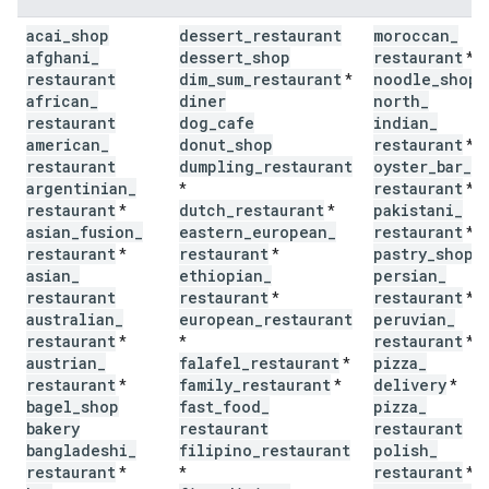
acai
_
shop
dessert
_
restaurant
moroccan
_
afghani
_
dessert
_
shop
restaurant
*
restaurant
dim
_
sum
_
restaurant
noodle
_
shop
*
*
african
_
diner
north
_
restaurant
dog
_
cafe
indian
_
american
_
donut
_
shop
restaurant
*
restaurant
dumpling
_
restaurant
oyster
_
bar
_
argentinian
_
restaurant
*
*
restaurant
dutch
_
restaurant
pakistani
_
*
*
asian
_
fusion
_
eastern
_
european
_
restaurant
*
restaurant
restaurant
pastry
_
shop
*
*
*
asian
_
ethiopian
_
persian
_
restaurant
restaurant
restaurant
*
*
australian
_
european
_
restaurant
peruvian
_
restaurant
restaurant
*
*
*
austrian
_
falafel
_
restaurant
pizza
_
*
restaurant
family
_
restaurant
delivery
*
*
*
bagel
_
shop
fast
_
food
_
pizza
_
bakery
restaurant
restaurant
bangladeshi
_
filipino
_
restaurant
polish
_
restaurant
restaurant
*
*
*