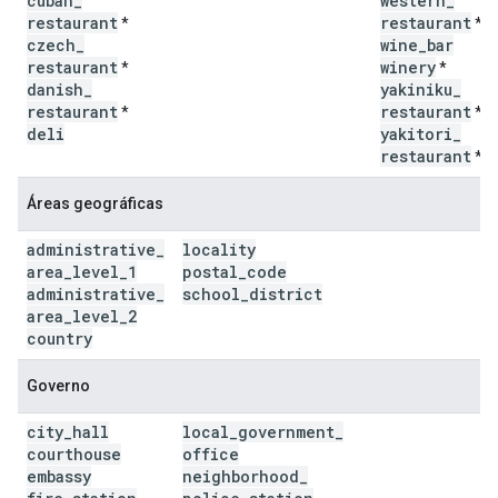
cuban
_
western
_
restaurant
restaurant
*
*
czech
_
wine
_
bar
restaurant
winery
*
*
danish
_
yakiniku
_
restaurant
restaurant
*
*
deli
yakitori
_
restaurant
*
Áreas geográficas
administrative
_
locality
area
_
level
_
1
postal
_
code
administrative
_
school
_
district
area
_
level
_
2
country
Governo
city
_
hall
local
_
government
_
courthouse
office
embassy
neighborhood
_