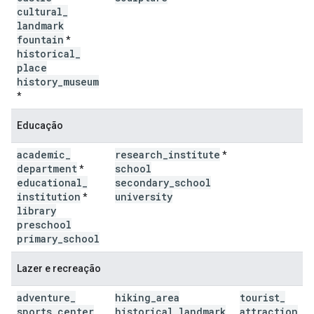
cultural
_
landmark
fountain
*
historical
_
place
history
_
museum
*
Educação
academic
_
research
_
institute
*
department
school
*
educational
_
secondary
_
school
institution
university
*
library
preschool
primary
_
school
Lazer e recreação
adventure
_
hiking
_
area
tourist
_
sports
_
center
historical
_
landmark
attraction