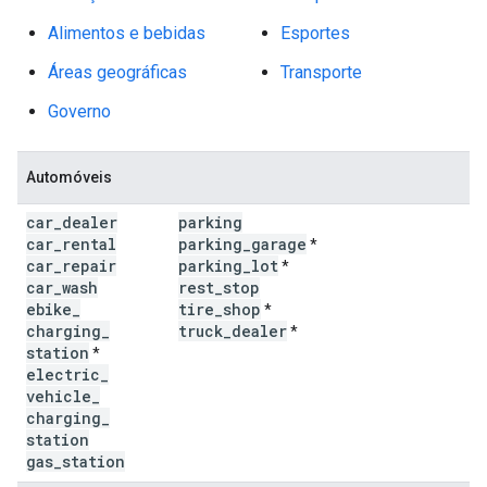
Alimentos e bebidas
Esportes
Áreas geográficas
Transporte
Governo
Automóveis
car
_
dealer
parking
car
_
rental
parking
_
garage
*
car
_
repair
parking
_
lot
*
car
_
wash
rest
_
stop
ebike
_
tire
_
shop
*
charging
_
truck
_
dealer
*
station
*
electric
_
vehicle
_
charging
_
station
gas
_
station