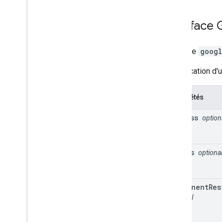
Interface
Interface
googl
Spécification d
Propriétés
address
option
bounds
optiona
component
Res
optional