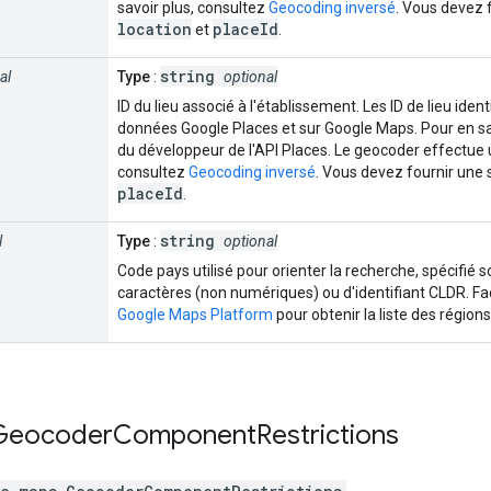
savoir plus, consultez
Geocoding inversé
. Vous devez 
location
placeId
et
.
string
al
Type
:
optional
ID du lieu associé à l'établissement. Les ID de lieu iden
données Google Places et sur Google Maps. Pour en sav
du développeur de l'API Places. Le geocoder effectue 
consultez
Geocoding inversé
. Vous devez fournir une 
placeId
.
string
l
Type
:
optional
Code pays utilisé pour orienter la recherche, spécifié
caractères (non numériques) ou d'identifiant CLDR. Fa
Google Maps Platform
pour obtenir la liste des région
Geocoder
Component
Restrictions