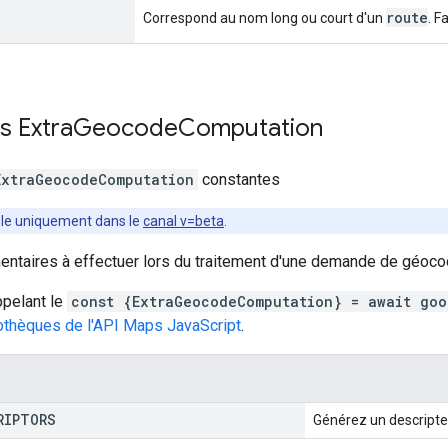
route
Correspond au nom long ou court d'un
. F
es
Extra
Geocode
Computation
ExtraGeocodeComputation
constantes
ble uniquement dans le
canal v=beta
.
entaires à effectuer lors du traitement d'une demande de géoco
pelant le
const {ExtraGeocodeComputation} = await goo
iothèques de l'API Maps JavaScript
.
RIPTORS
Générez un descripte