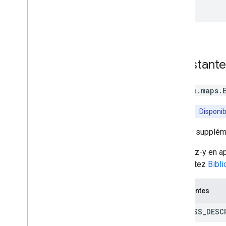
Constant
google.maps
.
Remarque
: Disponi
Calculs supplém
Accédez-y en ap
Consultez
Bibl
Constantes
ADDRESS
_
DESC