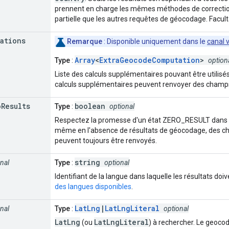
prennent en charge les mêmes méthodes de correctio
partielle que les autres requêtes de géocodage. Faculta
ations
Remarque
: Disponible uniquement dans le
canal 
Array
<
ExtraGeocodeComputation
>
Type
:
option
Liste des calculs supplémentaires pouvant être utilis
calculs supplémentaires peuvent renvoyer des champ
o
Results
boolean
Type
:
optional
Respectez la promesse d'un état ZERO_RESULT dans la
même en l'absence de résultats de géocodage, des c
peuvent toujours être renvoyés.
string
nal
Type
:
optional
Identifiant de la langue dans laquelle les résultats doi
des langues disponibles
.
LatLng
|
LatLngLiteral
nal
Type
:
optional
LatLng
LatLngLiteral
(ou
) à rechercher. Le geoco