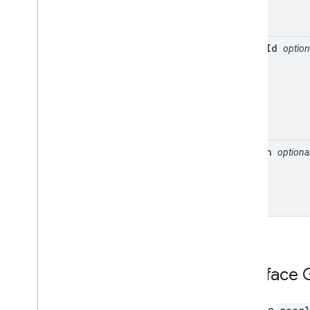
place
Id
option
region
optiona
Interface