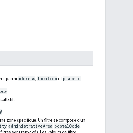
address
location
placeId
leur parmi
,
et
.
ional
cultatif.
l
une zone spécifique. Un filtre se compose d'un
ity
administrativeArea
postalCode
,
,
,
filtres sont renvoyés. Les valeurs de filtre