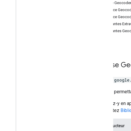
Classe Geocode
Personnalisation du contenu du
Interface Geoco
widget Place
Interface Geoco
Données Places
Constantes Ext
Données de saisie semi-
automatique
Constantes Geoc
Geocoder
Service Places Autocomplete
(obsolète)
Validation de l'adresse
Service Places (obsolète)
Classe
Ge
Routes
Cartes 3D
Classe
google
Environnement (alpha)
Partage de trajet
Service permett
Interfaces de bibliothèque
Accédez-y en ap
Documentation de référence de l'API v3
.
64 (version trimestrielle)
Consultez
Bibl
Documentation de référence de l'API v3
.
63
Constructeur
Documentation de référence de l'API v3
.