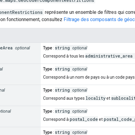
e.maps
.
GeocoderComponentRestrictions
onentRestrictions
représente un ensemble de filtres qui cor
 son fonctionnement, consultez
Filtrage des composants de géo
ve
Area
string
optional
Type
:
optional
administrative_area
Correspond à tous les
string
al
Type
:
optional
Correspond à un nom de pays ou à un code pays I
string
nal
Type
:
optional
locality
sublocali
Correspond aux types
et
string
tional
Type
:
optional
postal_code
postal_code_
Correspond à
et
string
Type
:
optional