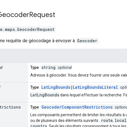
Geocoder
Request
e.maps
.
GeocoderRequest
'une requête de géocodage à envoyer à
Geocoder
.
string
al
Type
:
optional
Adresse à géocoder. Vous devez fournir une seule va
LatLngBounds
|
LatLngBoundsLiteral
l
Type
:
opt
LatLngBounds
dans lequel effectuer la recherche. Fa
trictions
GeocoderComponentRestrictions
Type
:
optiona
Les composants permettent de limiter les résultats à 
route
local
ou de plusieurs des éléments suivants :
,
country
. Seuls les résultats correspondant à tous les 