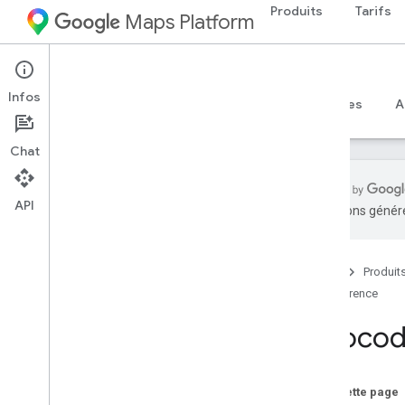
Produits
Tarifs
Maps Platform
Web
Maps JavaScript API
Infos
Guides
Référence
Exemples
Ressources
A
Chat
API
traductions généré
Documentation de référence de l'API v3
.
65 (version hebdomadaire)
Aperçu
Accueil
Produit
Concepts généraux
Référence
Cartes
Geocod
Dessiner sur la carte
Street View
Places
Sur cette page
Widgets Places