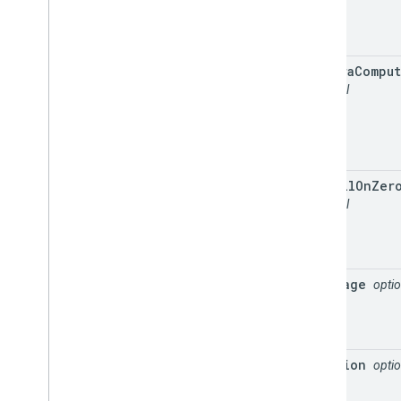
extra
Comput
optional
fulfill
On
Zer
optional
language
optio
location
optio