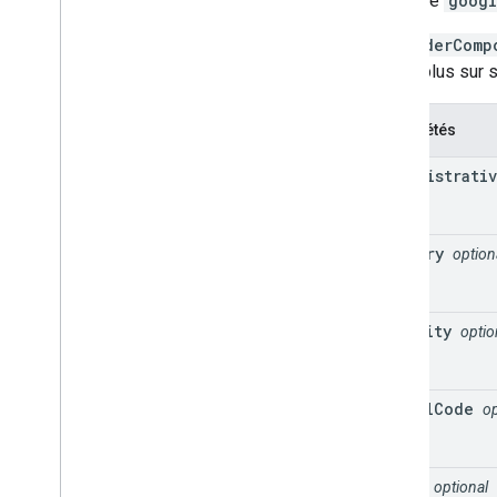
Interface
googl
GeocoderComp
savoir plus sur
Propriétés
administrati
country
option
locality
optio
postal
Code
op
route
optional