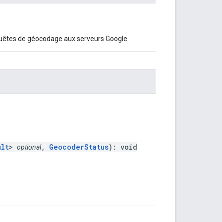
uêtes de géocodage aux serveurs Google.
ult
>
,
GeocoderStatus
): void
optional