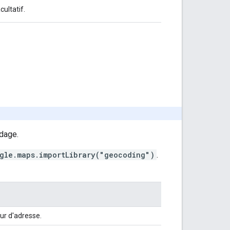
acultatif.
dage.
gle.maps.importLibrary("geocoding")
.
ur d'adresse.