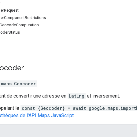
r
derRequest
derComponentRestrictions
raGeocodeComputation
oderStatus
ocoder
.maps
.
Geocoder
ant de convertir une adresse en
LatLng
et inversement.
pelant le
const {Geocoder} = await google.maps.import
iothèques de l'API Maps JavaScript
.