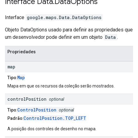
Interface
Data
.
Data
Options
Interface
google.maps
.
Data.DataOptions
Objeto DataOptions usado para definir as propriedades que
um desenvolvedor pode definir em um objeto
Data
.
Propriedades
map
Map
Tipo
:
Mapa em que os recursos da coleção serão mostrados.
control
Position
optional
ControlPosition
Tipo
:
optional
ControlPosition.TOP_LEFT
Padrão
:
A posição dos controles de desenho no mapa.