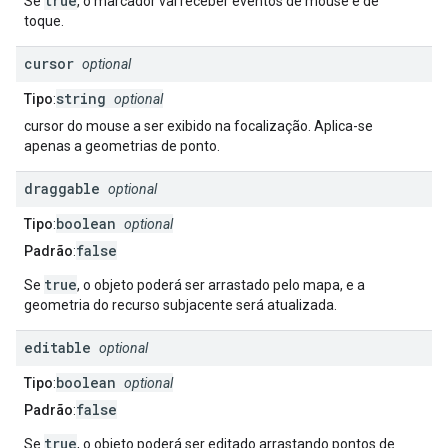
true
Se
, o marcador vai receber eventos de mouse e de
toque.
cursor
optional
string
Tipo
:
optional
cursor do mouse a ser exibido na focalização. Aplica-se
apenas a geometrias de ponto.
draggable
optional
boolean
Tipo
:
optional
false
Padrão
:
true
Se
, o objeto poderá ser arrastado pelo mapa, e a
geometria do recurso subjacente será atualizada.
editable
optional
boolean
Tipo
:
optional
false
Padrão
:
true
Se
, o objeto poderá ser editado arrastando pontos de