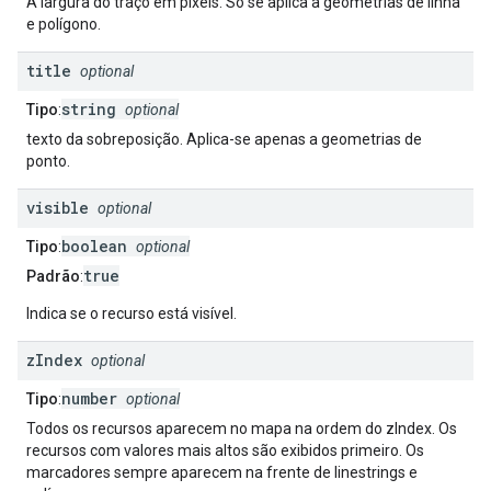
A largura do traço em pixels. Só se aplica a geometrias de linha
e polígono.
title
optional
string
Tipo
:
optional
texto da sobreposição. Aplica-se apenas a geometrias de
ponto.
visible
optional
boolean
Tipo
:
optional
true
Padrão
:
Indica se o recurso está visível.
z
Index
optional
number
Tipo
:
optional
Todos os recursos aparecem no mapa na ordem do zIndex. Os
recursos com valores mais altos são exibidos primeiro. Os
marcadores sempre aparecem na frente de linestrings e