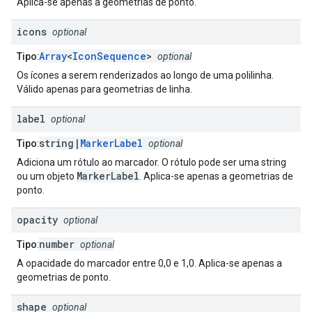
Aplica-se apenas a geometrias de ponto.
icons
optional
Array
<
IconSequence
>
Tipo
:
optional
Os ícones a serem renderizados ao longo de uma polilinha.
Válido apenas para geometrias de linha.
label
optional
string|
MarkerLabel
Tipo
:
optional
Adiciona um rótulo ao marcador. O rótulo pode ser uma string
MarkerLabel
ou um objeto
. Aplica-se apenas a geometrias de
ponto.
opacity
optional
number
Tipo
:
optional
A opacidade do marcador entre 0,0 e 1,0. Aplica-se apenas a
geometrias de ponto.
shape
optional