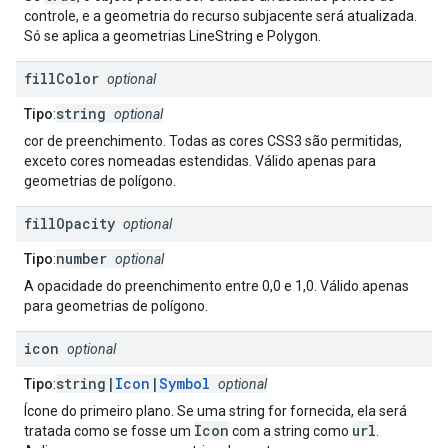
controle, e a geometria do recurso subjacente será atualizada.
Só se aplica a geometrias LineString e Polygon.
fill
Color
optional
string
Tipo
:
optional
cor de preenchimento. Todas as cores CSS3 são permitidas,
exceto cores nomeadas estendidas. Válido apenas para
geometrias de polígono.
fill
Opacity
optional
number
Tipo
:
optional
A opacidade do preenchimento entre 0,0 e 1,0. Válido apenas
para geometrias de polígono.
icon
optional
string|
Icon
|
Symbol
Tipo
:
optional
Ícone do primeiro plano. Se uma string for fornecida, ela será
Icon
url
tratada como se fosse um
com a string como
.