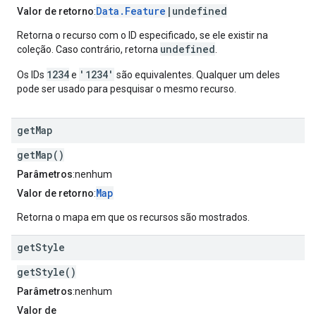
Data.Feature
|undefined
Valor de retorno
:
Retorna o recurso com o ID especificado, se ele existir na
undefined
coleção. Caso contrário, retorna
.
1234
'1234'
Os IDs
e
são equivalentes. Qualquer um deles
pode ser usado para pesquisar o mesmo recurso.
get
Map
getMap()
Parâmetros
:nenhum
Map
Valor de retorno
:
Retorna o mapa em que os recursos são mostrados.
get
Style
getStyle()
Parâmetros
:nenhum
Valor de