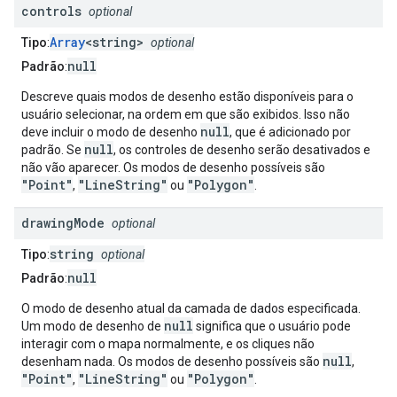
controls
optional
Array
<string>
Tipo
:
optional
null
Padrão
:
Descreve quais modos de desenho estão disponíveis para o
usuário selecionar, na ordem em que são exibidos. Isso não
null
deve incluir o modo de desenho
, que é adicionado por
null
padrão. Se
, os controles de desenho serão desativados e
não vão aparecer. Os modos de desenho possíveis são
"Point"
"LineString"
"Polygon"
,
ou
.
drawing
Mode
optional
string
Tipo
:
optional
null
Padrão
:
O modo de desenho atual da camada de dados especificada.
null
Um modo de desenho de
significa que o usuário pode
interagir com o mapa normalmente, e os cliques não
null
desenham nada. Os modos de desenho possíveis são
,
"Point"
"LineString"
"Polygon"
,
ou
.