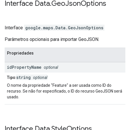
Interface
Data
.
Geo
Json
Options
Interface
google.maps
.
Data.GeoJsonOptions
Parâmetros opcionais para importar GeoJSON.
Propriedades
id
Property
Name
optional
string
Tipo
:
optional
O nome da propriedade "Feature" a ser usada como ID do
recurso. Se não for especificado, o ID do recurso GeoJSON será
usado.
Interface
Data
.
Style
Options