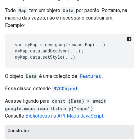
Todo
Map
tem um objeto
Data
por padrão. Portanto, na
maioria das vezes, não é necessário construir um.
Exemplo:
 var myMap = new google.maps.Map(...);
 myMap.data.addGeoJson(...);
 myMap.data.setStyle(...); 
O objeto
Data
é uma coleção de
Features
.
Essa classe estende
MVCObject
.
Acesse ligando para
const {Data} = await
google.maps.importLibrary("maps")
.
Consulte
Bibliotecas na API Maps JavaScript
.
Construtor