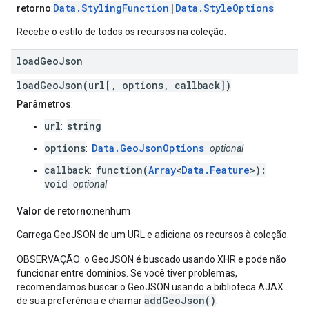
Data.StylingFunction
|
Data.StyleOptions
retorno
:
Recebe o estilo de todos os recursos na coleção.
load
Geo
Json
loadGeoJson(url[, options, callback])
Parâmetros
:
url
string
:
options
Data.GeoJsonOptions
:
optional
callback
function(
Array
<
Data.Feature
>):
:
void
optional
Valor de retorno
:nenhum
Carrega GeoJSON de um URL e adiciona os recursos à coleção.
OBSERVAÇÃO: o GeoJSON é buscado usando XHR e pode não
funcionar entre domínios. Se você tiver problemas,
recomendamos buscar o GeoJSON usando a biblioteca AJAX
addGeoJson()
de sua preferência e chamar
.