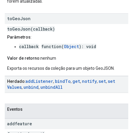
forem atualizadas.
to
Geo
Json
toGeoJson(callback)
Parâmetros
:
callback
function(
Object
): void
:
Valor de retorno
:nenhum
Exporta os recursos da coleção para um objeto GeoJSON.
add
Listener
bind
To
get
notify
set
set
Herdado
:
,
,
,
,
,
Values
unbind
unbind
All
,
,
Eventos
addfeature