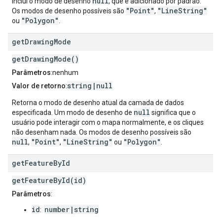
null
inclui o modo de desenho
, que é adicionado por padrão.
"Point"
"LineString"
Os modos de desenho possíveis são
,
"Polygon"
ou
.
get
Drawing
Mode
getDrawingMode()
Parâmetros
:nenhum
string|null
Valor de retorno
:
Retorna o modo de desenho atual da camada de dados
null
especificada. Um modo de desenho de
significa que o
usuário pode interagir com o mapa normalmente, e os cliques
não desenham nada. Os modos de desenho possíveis são
null
"Point"
"LineString"
"Polygon"
,
,
ou
.
get
Feature
By
Id
getFeatureById(id)
Parâmetros
:
id
number|string
: