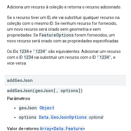
Adiciona um recurso à coleção e retorna o recurso adicionado.
Se o recurso tiver um ID, ele vai substituir qualquer recurso na
coleção com o mesmo ID. Se nenhum recurso for fornecido,
um novo recurso será criado sem geometria e sem
FeatureOptions
propriedades. Se
forem fornecidos, um
novo recurso será criado com as propriedades especificadas.
1234
'1234'
Os IDs
e
são equivalentes. Adicionar um recurso
1234
'1234'
com o ID
vai substituir um recurso com o ID
, e
vice-versa.
add
Geo
Json
addGeoJson(geoJson[, options])
Parâmetros
:
geoJson
Object
:
options
Data.GeoJsonOptions
:
optional
Array
<
Data.Feature
>
Valor de retorno
: