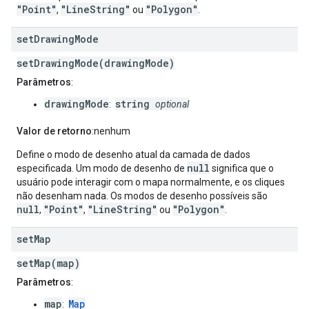
"Point"
"LineString"
"Polygon"
,
ou
.
set
Drawing
Mode
setDrawingMode(drawingMode)
Parâmetros
:
drawingMode
string
:
optional
Valor de retorno
:nenhum
Define o modo de desenho atual da camada de dados
null
especificada. Um modo de desenho de
significa que o
usuário pode interagir com o mapa normalmente, e os cliques
não desenham nada. Os modos de desenho possíveis são
null
"Point"
"LineString"
"Polygon"
,
,
ou
.
set
Map
setMap(map)
Parâmetros
:
map
Map
: