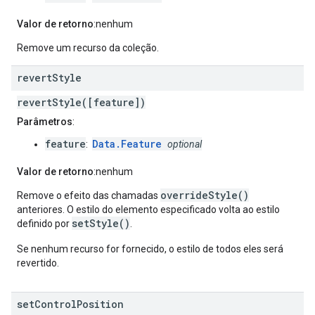
Valor de retorno
:nenhum
Remove um recurso da coleção.
revert
Style
revertStyle([feature])
Parâmetros
:
feature
Data.Feature
:
optional
Valor de retorno
:nenhum
overrideStyle()
Remove o efeito das chamadas
anteriores. O estilo do elemento especificado volta ao estilo
setStyle()
definido por
.
Se nenhum recurso for fornecido, o estilo de todos eles será
revertido.
set
Control
Position