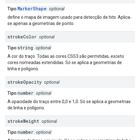
MarkerShape
Tipo
:
optional
define o mapa de imagem usado para detecção de hits. Aplica-
se apenas a geometrias de ponto.
stroke
Color
optional
string
Tipo
:
optional
A cor do traço. Todas as cores CSS3 são permitidas, exceto
cores nomeadas estendidas. Só se aplica a geometrias de
linha e polígono.
stroke
Opacity
optional
number
Tipo
:
optional
A opacidade do traço entre 0,0 e 1,0. Só se aplica a geometrias
de linha e polígono.
stroke
Weight
optional
number
Tipo
:
optional