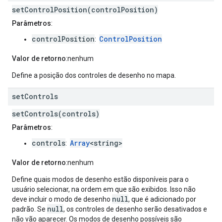
setControlPosition(controlPosition)
Parâmetros
:
controlPosition
ControlPosition
:
Valor de retorno
:nenhum
Define a posição dos controles de desenho no mapa.
set
Controls
setControls(controls)
Parâmetros
:
controls
Array
<string>
:
Valor de retorno
:nenhum
Define quais modos de desenho estão disponíveis para o
usuário selecionar, na ordem em que são exibidos. Isso não
null
deve incluir o modo de desenho
, que é adicionado por
null
padrão. Se
, os controles de desenho serão desativados e
não vão aparecer. Os modos de desenho possíveis são