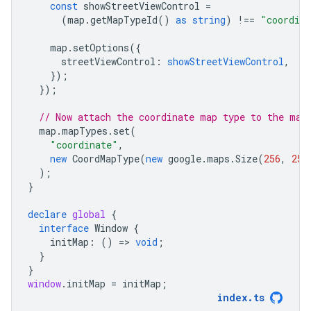
const
showStreetViewControl
=
(
map
.
getMapTypeId
()
as
string
)
!==
"coordin
map
.
setOptions
({
streetViewControl
:
showStreetViewControl
,
});
});
// Now attach the coordinate map type to the map
map
.
mapTypes
.
set
(
"coordinate"
,
new
CoordMapType
(
new
google
.
maps
.
Size
(
256
,
256
);
}
declare
global
{
interface
Window
{
initMap
:
()
=
>
void
;
}
}
window
.
initMap
=
initMap
;
index
.
ts