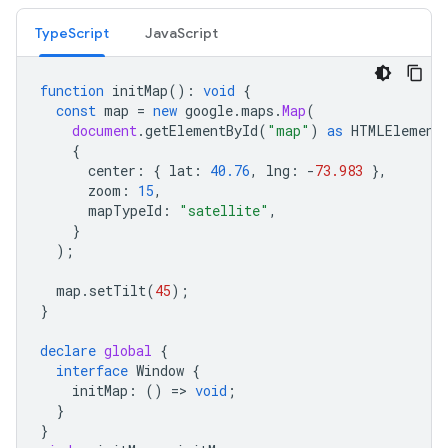
TypeScript
JavaScript
function
initMap
()
:
void
{
const
map
=
new
google
.
maps
.
Map
(
document
.
getElementById
(
"map"
)
as
HTMLElement
{
center
:
{
lat
:
40.76
,
lng
:
-
73.983
},
zoom
:
15
,
mapTypeId
:
"satellite"
,
}
);
map
.
setTilt
(
45
);
}
declare
global
{
interface
Window
{
initMap
:
()
=
>
void
;
}
}