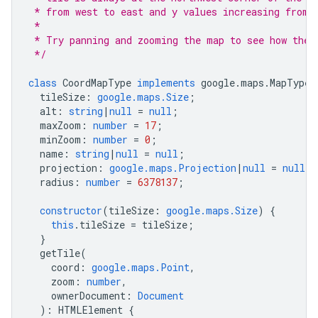
 * from west to east and y values increasing from 
 *
 * Try panning and zooming the map to see how the 
 */
class
CoordMapType
implements
google
.
maps
.
MapType
tileSize
:
google.maps.Size
;
alt
:
string
|
null
=
null
;
maxZoom
:
number
=
17
;
minZoom
:
number
=
0
;
name
:
string
|
null
=
null
;
projection
:
google.maps.Projection
|
null
=
null
;
radius
:
number
=
6378137
;
constructor
(
tileSize
:
google.maps.Size
)
{
this
.
tileSize
=
tileSize
;
}
getTile
(
coord
:
google.maps.Point
,
zoom
:
number
,
ownerDocument
:
Document
)
:
HTMLElement
{