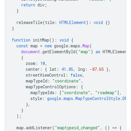
return
div
;
}
releaseTile
(
tile
:
HTMLElement
)
:
void
{}
}
function
initMap
()
:
void
{
const
map
=
new
google
.
maps
.
Map
(
document
.
getElementById
(
"map"
)
as
HTMLElement
{
zoom
:
10
,
center
:
{
lat
:
41.85
,
lng
:
-
87.65
},
streetViewControl
:
false
,
mapTypeId
:
"coordinate"
,
mapTypeControlOptions
:
{
mapTypeIds
:
[
"coordinate"
,
"roadmap"
],
style
:
google.maps.MapTypeControlStyle.DRO
},
}
);
map
.
addListener
(
"maptypeid_changed"
,
()
=
>
{