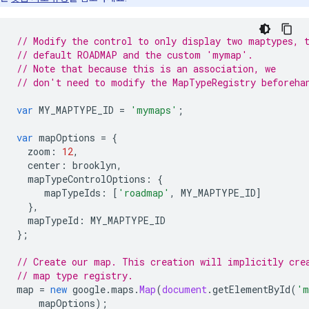
// Modify the control to only display two maptypes, 
// default ROADMAP and the custom 'mymap'.
// Note that because this is an association, we
// don't need to modify the MapTypeRegistry beforeha
var
MY_MAPTYPE_ID
=
'mymaps'
;
var
mapOptions
=
{
zoom
:
12
,
center
:
brooklyn
,
mapTypeControlOptions
:
{
mapTypeIds
:
[
'roadmap'
,
MY_MAPTYPE_ID
]
},
mapTypeId
:
MY_MAPTYPE_ID
};
// Create our map. This creation will implicitly cre
// map type registry.
map
=
new
google
.
maps
.
Map
(
document
.
getElementById
(
'm
mapOptions
);