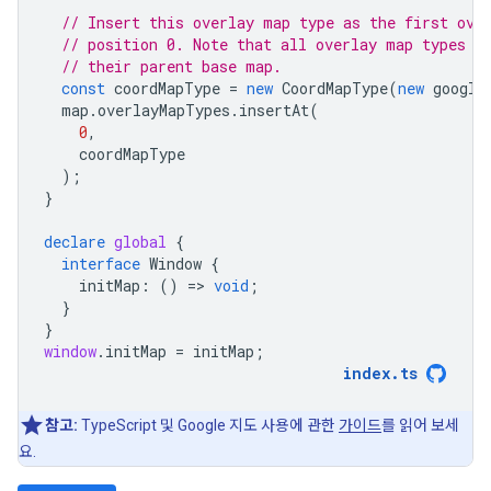
// Insert this overlay map type as the first ove
// position 0. Note that all overlay map types a
// their parent base map.
const
coordMapType
=
new
CoordMapType
(
new
google
map
.
overlayMapTypes
.
insertAt
(
0
,
coordMapType
);
}
declare
global
{
interface
Window
{
initMap
:
()
=
>
void
;
}
}
window
.
initMap
=
initMap
;
index
.
ts
참고:
TypeScript 및 Google 지도 사용에 관한
가이드
를 읽어 보세
요.