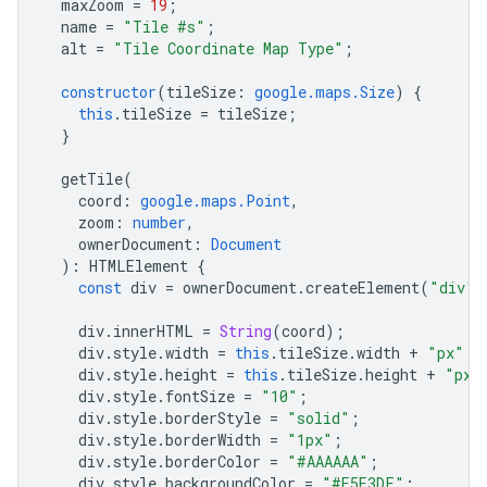
maxZoom
=
19
;
name
=
"Tile #s"
;
alt
=
"Tile Coordinate Map Type"
;
constructor
(
tileSize
:
google.maps.Size
)
{
this
.
tileSize
=
tileSize
;
}
getTile
(
coord
:
google.maps.Point
,
zoom
:
number
,
ownerDocument
:
Document
)
:
HTMLElement
{
const
div
=
ownerDocument
.
createElement
(
"div"
)
div
.
innerHTML
=
String
(
coord
);
div
.
style
.
width
=
this
.
tileSize
.
width
+
"px"
;
div
.
style
.
height
=
this
.
tileSize
.
height
+
"px"
div
.
style
.
fontSize
=
"10"
;
div
.
style
.
borderStyle
=
"solid"
;
div
.
style
.
borderWidth
=
"1px"
;
div
.
style
.
borderColor
=
"#AAAAAA"
;
div
.
style
.
backgroundColor
=
"#E5E3DF"
;