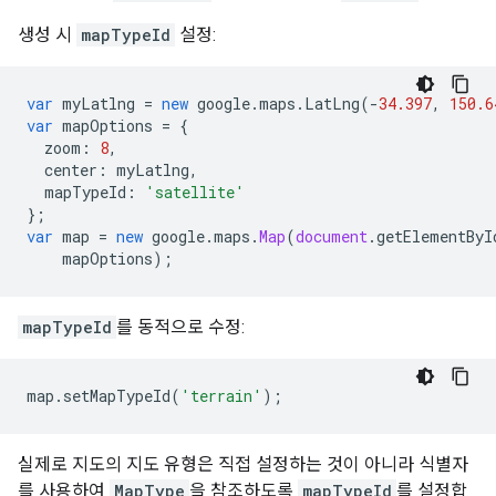
생성 시
mapTypeId
설정:
var
myLatlng
=
new
google
.
maps
.
LatLng
(
-
34.397
,
150.6
var
mapOptions
=
{
zoom
:
8
,
center
:
myLatlng
,
mapTypeId
:
'satellite'
};
var
map
=
new
google
.
maps
.
Map
(
document
.
getElementByI
mapOptions
);
mapTypeId
를 동적으로 수정:
map
.
setMapTypeId
(
'terrain'
);
실제로 지도의 지도 유형은 직접 설정하는 것이 아니라 식별자
를 사용하여
MapType
을 참조하도록
mapTypeId
를 설정합