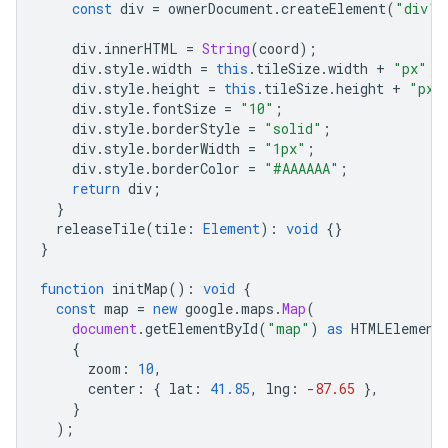
const
div
=
ownerDocument
.
createElement
(
"div"
)
div
.
innerHTML
=
String
(
coord
);
div
.
style
.
width
=
this
.
tileSize
.
width
+
"px"
;
div
.
style
.
height
=
this
.
tileSize
.
height
+
"px"
div
.
style
.
fontSize
=
"10"
;
div
.
style
.
borderStyle
=
"solid"
;
div
.
style
.
borderWidth
=
"1px"
;
div
.
style
.
borderColor
=
"#AAAAAA"
;
return
div
;
}
releaseTile
(
tile
:
Element
)
:
void
{}
}
function
initMap
()
:
void
{
const
map
=
new
google
.
maps
.
Map
(
document
.
getElementById
(
"map"
)
as
HTMLElement
{
zoom
:
10
,
center
:
{
lat
:
41.85
,
lng
:
-
87.65
},
}
);