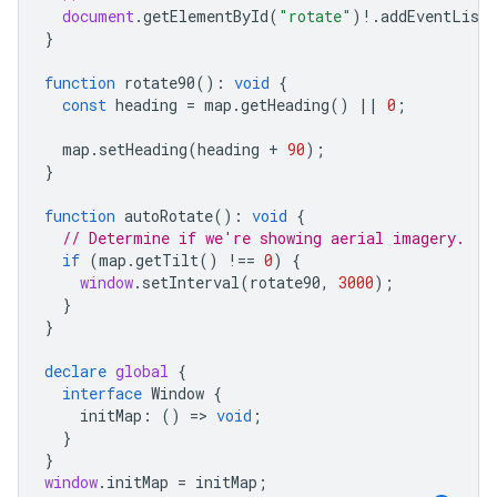
document
.
getElementById
(
"rotate"
)
!
.
addEventListe
}
function
rotate90
()
:
void
{
const
heading
=
map
.
getHeading
()
||
0
;
map
.
setHeading
(
heading
+
90
);
}
function
autoRotate
()
:
void
{
// Determine if we're showing aerial imagery.
if
(
map
.
getTilt
()
!==
0
)
{
window
.
setInterval
(
rotate90
,
3000
);
}
}
declare
global
{
interface
Window
{
initMap
:
()
=
>
void
;
}
}
window
.
initMap
=
initMap
;