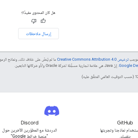
هل كان المحتوى مفيدًا؟
إرسال ملاحظات
بموجب
ترخيص Creative Commons Attribution 4.0‏
ما لم يُنصّ على خلاف ذلك، ونماذج الر
. إنّ Java هي علامة تجارية مسجَّلة لشركة Oracle و/أو شركائها التابعين.
Discord
GitHub
تخدام نماذجنا وتجربتها
الدردشة مع المطوّرين الآخرين حول
بنفسك.
"منصة خرائط Google"