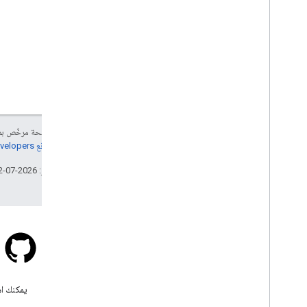
إنّ محتوى هذه الصفحة مرخّص 
مراجعة
سياسات موقع Google Developers‏
تاريخ التعديل الأخير: 2026-07-12 (حسب التوقيت العالمي المتفَّق عليه)
Stack Overflow
اطرح سؤالاً ضمن علامة google-
يمكنك اس
maps-sdk-ios.