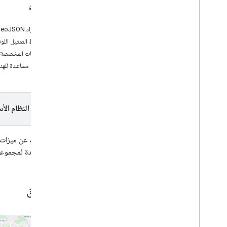
كواتري
KML
البرامج التعليمية
استيراد GeoJSON إلى خريطتك
إضافة خريطة مع محدّد موقع
خرائط التمثيل اللو
اختيار المكان الحالي
العلامات المخصصة
أدوات مساعدة للهن
إنشاء خريطة
إضافة خريطة
إعداد خريطة
إحداثيات الخريطة والبلاطات
اختيار النظام الأ
الأنشطة التجارية ونقاط الاهتمام الأخرى
التجوّل الافتراضي
هل تبحث عن ميزات م
تشغيل "خرائط Google"
فئات مفيدة لمجموعة من التطبيقات. يتضمّن 
تخصيص الخرائط
التفاعل مع الخريطة
المرافق
الكاميرا والعرض
عناصر التحكّم والإيماءات
الأحداث
بيانات الموقع الجغرافي