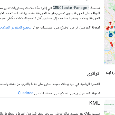
GMUClusterManager
تساعدك
في إدارة عدّة علامات بمستويات تكبير مخ
المواقع على الخريطة بدون تصعيب قراءة الخريطة. عندما يشاهد المستخدم الخري
الخريطة. وعندما يصغر المستخدم إلى مستوى أقل، تتجمع العلامات معًا في مج
لمعرفة التفاصيل، يُرجى الاطّلاع على المستندات حول
التجميع العنقودي للعلامات
كواتري
ة لهذه
الشجرة الرباعية هي بنية بيانات مفيدة للعثور على نقاط بالقرب من نقطة واحدة
لمعرفة التفاصيل، يُرجى الاطّلاع على المستندات على
Quadtree
.
KML
تنسيق KML هو تنسيق شائع لعرض البيانات الجغرافية مثل النقاط والخطوط والمضلّعات. تتيح لك