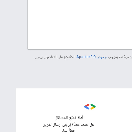
موز مرخّصة بموجب
ترخيص Apache 2.0‏
. للاطّلاع على التفاصيل، يُرجى
أداة تتبّع المشاكل
هل حدث خطأ؟ يُرجى إرسال تقرير
خطأ إلينا.