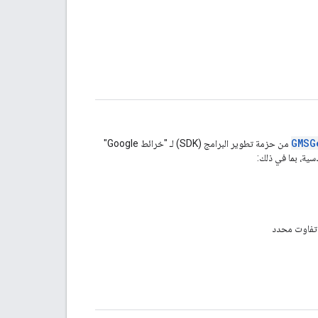
GMSG
من حزمة تطوير البرامج (SDK) لـ "خرائط Google"
 تفاوت محدد