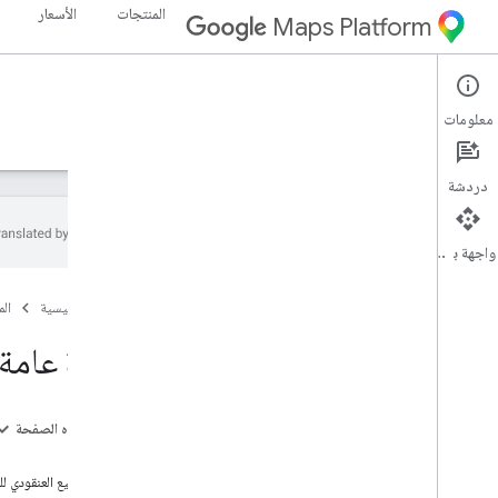
المنتجات
الأسعار
Maps Platform
Maps SDK for iOS
iOS
معلومات
الأدلة
المرجع
نماذج
الموارد
دردشة
واجهة برمجة التطبيقات
حزمة تطوير البرامج بالاستناد إلى بيانات "خرائط
Google" للتطبيقات المتوافقة مع i
OS
الصفحة الرئيسية
ال
نظرة عامة
نظرة عامة 
الإعداد
إعداد "حزمة تطوير البرامج بالاستناد إلى بيانات
على هذه الصفحة
خرائط Google" لنظام التشغيل i
OS
المرافق
إعداد مشروع Xcode
التجميع العنقودي لل
الإصدارات