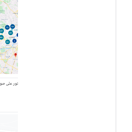
عكس الترميز الجغرافي
الرسم على الخريطة
المحدِّدات
العلامات المتقدّمة
أحداث وإيماءات العلامة
نوافذ المعلومات
أشكال
تراكبات الأرض
طبقات البلاط
لم يتم العثور على صور
المكتبات المفتوحة المصدر
الأداة.
مكتبة الأدوات
نظرة عامة
الإعداد التجريبي
تجميع محدّدات المواقع الجغرافية
كوادتري
ملف KML