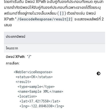
โดยค่าเริ่มต้น นิพจน์ XPath จะจับคู่กับองค์ประกอบทั้งหมด คุณสา
มารถจํากัดนิพจน์ให้จับคู่กับองค์ประกอบที่เฉพาะเจาะจงได้โดยระบุ
พริเนกต์
ซึ่งอยู่ภายในวงเล็บเหลี่ยม (
[]
) ตัวอย่างเช่น นิพจน์
XPath "
/GeocodeResponse/result[2]
จะแสดงผลลัพธ์ที่ 2
เสมอ
ประเภทนิพจน์
โหนดราก
/
นิพจน์ XPath:
"
"
การเลือก:
    <WebServiceResponse>

     <status>OK</status>

     <result>

      <type>sample</type>

      <name>Sample XML</name>

      <location>

       <lat>37.4217550</lat>

       <lng>-122.0846330</lng>
