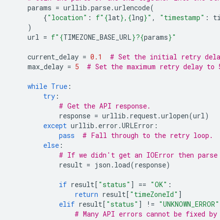
params
=
urllib
.
parse
.
urlencode
(
{
"location"
:
f
"
{
lat
}
,
{
lng
}
"
,
"timestamp"
:
t
)
url
=
f
"
{
TIMEZONE_BASE_URL
}
?
{
params
}
"
current_delay
=
0.1
# Set the initial retry del
max_delay
=
5
# Set the maximum retry delay to 
while
True
:
try
:
# Get the API response.
response
=
urllib
.
request
.
urlopen
(
url
)
except
urllib
.
error
.
URLError
:
pass
# Fall through to the retry loop.
else
:
# If we didn't get an IOError then parse
result
=
json
.
load
(
response
)
if
result
[
"status"
]
==
"OK"
:
return
result
[
"timeZoneId"
]
elif
result
[
"status"
]
!=
"UNKNOWN_ERROR"
# Many API errors cannot be fixed by