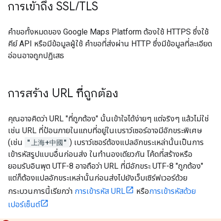
การเข้าถึง SSL
/
TLS
คำขอทั้งหมดของ Google Maps Platform ต้องใช้ HTTPS ซึ่งใช้
คีย์ API หรือมีข้อมูลผู้ใช้ คำขอที่ส่งผ่าน HTTP ซึ่งมีข้อมูลที่ละเอียด
อ่อนอาจถูกปฏิเสธ
การสร้าง URL ที่ถูกต้อง
คุณอาจคิดว่า URL "ที่ถูกต้อง" นั้นเข้าใจได้ง่ายๆ แต่จริงๆ แล้วไม่ใช่
เช่น URL ที่ป้อนภายในแถบที่อยู่ในเบราว์เซอร์อาจมีอักขระพิเศษ
(เช่น
"上海+中國"
) เบราว์เซอร์ต้องแปลอักขระเหล่านั้นเป็นการ
เข้ารหัสรูปแบบอื่นก่อนส่ง ในทํานองเดียวกัน โค้ดที่สร้างหรือ
ยอมรับอินพุต UTF-8 อาจถือว่า URL ที่มีอักขระ UTF-8 "ถูกต้อง"
แต่ก็ต้องแปลอักขระเหล่านั้นก่อนส่งไปยังเว็บเซิร์ฟเวอร์ด้วย
กระบวนการนี้เรียกว่า
การเข้ารหัส URL
หรือ
การเข้ารหัสด้วย
เปอร์เซ็นต์