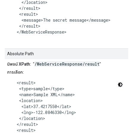
      </location>

     </result>

     <result>

      <message>The secret message</message>

     </result>

    </WebServiceResponse>

Absolute Path
/WebServiceResponse/result
นิพจน์ XPath:
"
"
การเลือก:
    <result>

     <type>sample</type>

     <name>Sample XML</name>

     <location>

      <lat>37.4217550</lat>

      <lng>-122.0846330</lng>

     </location>

    </result>

    <result>
