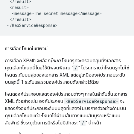
 </result>

 <result>

  <message>The secret message</message>

 </result>

การเลือกโหนดในนิพจน์
การเลือก XPath จะเลือก
โหนด
โหนดรูทจะครอบคลุมทั้งเอกสาร
คุณเลือกโหนดนี้โดยใช้นิพจน์พิเศษ "
/
" โปรดทราบว่าโหนดรูทไม่ใช่
โหนดระดับบนสุดของเอกสาร XML แต่อยู่เหนือองค์ประกอบระดับ
บนสุดนี้ 1 ระดับและรวมองค์ประกอบดังกล่าวไว้ด้วย
โหนดองค์ประกอบแสดงองค์ประกอบต่างๆ ภายในลําดับชั้นเอกสาร
XML ตัวอย่างเช่น องค์ประกอบ
<WebServiceResponse>
จะ
แสดงถึงองค์ประกอบระดับบนสุดที่แสดงในบริการตัวอย่างด้านบน
คุณเลือกโหนดแต่ละโหนดได้ผ่านเส้นทางแบบสัมบูรณ์หรือแบบ
สัมพัทธ์ ซึ่งระบุด้วยการมีหรือไม่มีอักขระ "
/
" นําหน้า