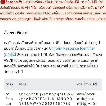
ข้อควรระวัง
: เบราว์เซอร์และ/หรือบริการอาจเข้ารหัส URI คำขอเป็น URL โดย
อัตโนมัติก่อนส่ง ใน API ที่ใช้การรับรองคําขอแบบเข้ารหัส การดำเนินการนี้อาจทำให้
ลายเซ็นใช้งานไม่ได้ หากการเข้ารหัส URL เปลี่ยนแปลงคําขอหลังจากการรับรอง หาก
ต้องการหลีกเลี่ยงปัญหานี้ ให้
เข้ารหัส URL
สตริงการค้นหา
เสมอ
ก่อนลงนามในคำขอ
อักขระพิเศษ
เราต้องแปลอักขระพิเศษเนื่องจาก URL ทั้งหมดต้องเป็นไปตามรูป
แบบคำสั่งที่ระบุไว้ในข้อกำหนด
Uniform Resource Identifier
(URI)
ซึ่งหมายความว่า URL ต้องมีเฉพาะชุดย่อยพิเศษของอักขระ
ASCII ได้แก่ สัญลักษณ์ตัวอักษรและตัวเลขที่คุ้นเคย และอักขระที่
สงวนไว้บางตัวเพื่อใช้เป็นอักขระควบคุมภายใน URL ตารางนี้สรุป
อักขระเหล่านี้
ตั้งค่า
อักขระ
การใช้งาน URL
ตัว
a b c d e f g h i j k l m n o p q r s t u v w
สตริงข้อความ
อักษร
x y z A B C D E F G H I J K L M N O P Q
การใช้รูปแบบ
http
และ
R S T U V W X Y Z 0 1 2 3 4 5 6 7 8 9
(
) พอร์ต