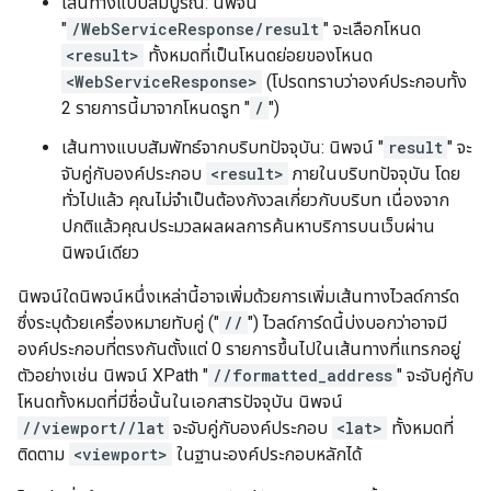
เส้นทางแบบสัมบูรณ์: นิพจน์
"
/WebServiceResponse/result
" จะเลือกโหนด
<result>
ทั้งหมดที่เป็นโหนดย่อยของโหนด
<WebServiceResponse>
(โปรดทราบว่าองค์ประกอบทั้ง
2 รายการนี้มาจากโหนดรูท "
/
")
เส้นทางแบบสัมพัทธ์จากบริบทปัจจุบัน: นิพจน์ "
result
" จะ
จับคู่กับองค์ประกอบ
<result>
ภายในบริบทปัจจุบัน โดย
ทั่วไปแล้ว คุณไม่จำเป็นต้องกังวลเกี่ยวกับบริบท เนื่องจาก
ปกติแล้วคุณประมวลผลผลการค้นหาบริการบนเว็บผ่าน
นิพจน์เดียว
นิพจน์ใดนิพจน์หนึ่งเหล่านี้อาจเพิ่มด้วยการเพิ่มเส้นทางไวลด์การ์ด
ซึ่งระบุด้วยเครื่องหมายทับคู่ ("
//
") ไวลด์การ์ดนี้บ่งบอกว่าอาจมี
องค์ประกอบที่ตรงกันตั้งแต่ 0 รายการขึ้นไปในเส้นทางที่แทรกอยู่
ตัวอย่างเช่น นิพจน์ XPath "
//formatted_address
" จะจับคู่กับ
โหนดทั้งหมดที่มีชื่อนั้นในเอกสารปัจจุบัน นิพจน์
//viewport//lat
จะจับคู่กับองค์ประกอบ
<lat>
ทั้งหมดที่
ติดตาม
<viewport>
ในฐานะองค์ประกอบหลักได้