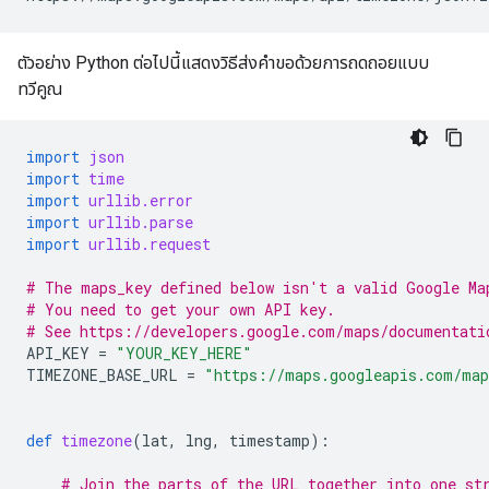
ตัวอย่าง Python ต่อไปนี้แสดงวิธีส่งคำขอด้วยการถดถอยแบบ
ทวีคูณ
import
json
import
time
import
urllib.error
import
urllib.parse
import
urllib.request
# The maps_key defined below isn't a valid Google Ma
# You need to get your own API key.
# See https://developers.google.com/maps/documentati
API_KEY
=
"YOUR_KEY_HERE"
TIMEZONE_BASE_URL
=
"https://maps.googleapis.com/map
def
timezone
(
lat
,
lng
,
timestamp
):
# Join the parts of the URL together into one st