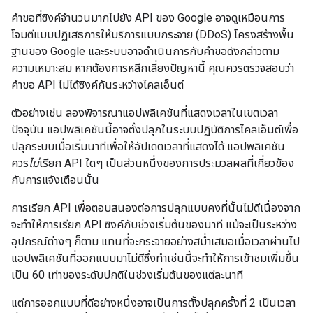
คำขอที่ซิงค์จำนวนมากไปยัง API ของ Google อาจดูเหมือนการ
โจมตีแบบปฏิเสธการให้บริการแบบกระจาย (DDoS) โครงสร้างพื้น
ฐานของ Google และระบบอาจดำเนินการกับคำขอดังกล่าวตาม
ความเหมาะสม หากต้องการหลีกเลี่ยงปัญหานี้ คุณควรตรวจสอบว่า
คำขอ API ไม่ได้ซิงค์กันระหว่างไคลเอ็นต์
ตัวอย่างเช่น ลองพิจารณาแอปพลิเคชันที่แสดงเวลาในเขตเวลา
ปัจจุบัน แอปพลิเคชันนี้อาจตั้งปลุกในระบบปฏิบัติการไคลเอ็นต์เพื่อ
ปลุกระบบเมื่อเริ่มนาทีเพื่อให้อัปเดตเวลาที่แสดงได้ แอปพลิเคชัน
ควร
ไม่
เรียก API ใดๆ เป็นส่วนหนึ่งของการประมวลผลที่เกี่ยวข้อง
กับการแจ้งเตือนนั้น
การเรียก API เพื่อตอบสนองต่อการปลุกแบบคงที่นั้นไม่ดีเนื่องจาก
จะทำให้การเรียก API ซิงค์กับช่วงเริ่มต้นของนาที แม้จะเป็นระหว่าง
อุปกรณ์ต่างๆ ก็ตาม แทนที่จะกระจายอย่างสม่ำเสมอเมื่อเวลาผ่านไป
แอปพลิเคชันที่ออกแบบมาไม่ดีซึ่งทําเช่นนี้จะทําให้การเข้าชมเพิ่มขึ้น
เป็น 60 เท่าของระดับปกติในช่วงเริ่มต้นของแต่ละนาที
แต่การออกแบบที่ดีอย่างหนึ่งอาจเป็นการตั้งปลุกครั้งที่ 2 เป็นเวลา