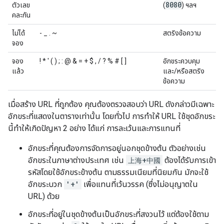
8080
ตัวเลข
(
) ฯลฯ
คละกัน
ไม่ได้
- _ . ~
สตริงข้อความ
จอง
จอง
! * ' ( ) ; : @ & = + $ , / ? % # [ ]
อักขระควบคุม
แล้ว
และ/หรือสตริง
ข้อความ
เมื่อสร้าง URL ที่ถูกต้อง คุณต้องตรวจสอบว่า URL ดังกล่าวมีเฉพาะ
อักขระที่แสดงในตารางเท่านั้น โดยทั่วไป การทำให้ URL ใช้ชุดอักขระ
นี้ทำให้เกิดปัญหา 2 อย่าง ได้แก่ การละเว้นและการแทนที่
อักขระที่คุณต้องการจัดการอยู่นอกชุดข้างต้น ตัวอย่างเช่น
อักขระในภาษาต่างประเทศ เช่น
上海+中國
ต้องได้รับการเข้า
รหัสโดยใช้อักขระข้างต้น ตามธรรมเนียมที่นิยมกัน มักจะใช้
อักขระบวก
'+'
เพื่อแทนที่เว้นวรรค (ซึ่งไม่อนุญาตใน
URL) ด้วย
อักขระที่อยู่ในชุดข้างต้นเป็นอักขระที่สงวนไว้ แต่ต้องใช้ตาม