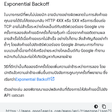
Exponential Backoff
ในบางกรณีที่พบไม่บ่อยนัก อาจมีบางอย่างผิดพลาดในการส่งคำขอ
คุณอาจได้รับโค้ดตอบกลับ HTTP 4XX หรือ 5XX หรือการเชื่อมต่อ
TCP อาจไม่สำเร็จระหว่างไคลเอ็นต์กับเซิร์ฟเวอร์ของ Google บาง
ครั้งการลองส่งคำขออีกครั้งก็อาจคุ้มค่า เนื่องจากคำขอติดตามผล
อาจสำเร็จได้เมื่อคำขอแรกไม่สำเร็จ อย่างไรก็ตาม สิ่งสำคัญคืออย่าทำ
ซ้ำๆ โดยส่งคำขอไปยังเซิร์ฟเวอร์ของ Google ลักษณะการทำงาน
แบบวนซ้ำนี้อาจทำให้เครือข่ายระหว่างไคลเอ็นต์กับ Google ทำงาน
หนักเกินไปและก่อให้เกิดปัญหากับหลายฝ่าย
วิธีที่ดีกว่านั้นคือลองอีกครั้งโดยเพิ่มความล่าช้าระหว่างการลอง โดย
ปกติแล้วความล่าช้าจะเพิ่มขึ้นตามปัจจัยการคูณทุกครั้งที่พยายาม ซึ่ง
เรียกว่า
Exponential Backoff
ตัวอย่างเช่น ลองพิจารณาแอปพลิเคชันที่ต้องการให้ส่งคําขอนี้ไปยัง
API เขตเวลา
https://maps.googleapis.com/maps/api/timezone/json?l