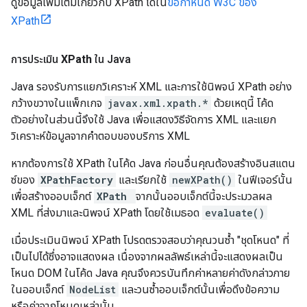
ดูข้อมูลเพิ่มเติมเกี่ยวกับ XPath ได้ใน
ข้อกำหนด W3C ของ
XPath
การประเมิน
XPath
ใน Java
Java รองรับการแยกวิเคราะห์ XML และการใช้นิพจน์ XPath อย่าง
กว้างขวางในแพ็กเกจ
javax.xml.xpath.*
ด้วยเหตุนี้ โค้ด
ตัวอย่างในส่วนนี้จึงใช้ Java เพื่อแสดงวิธีจัดการ XML และแยก
วิเคราะห์ข้อมูลจากคำตอบของบริการ XML
หากต้องการใช้ XPath ในโค้ด Java ก่อนอื่นคุณต้องสร้างอินสแตน
ซ์ของ
XPathFactory
และเรียกใช้
newXPath()
ในฟีเจอร์นั้น
เพื่อสร้างออบเจ็กต์
XPath
จากนั้นออบเจ็กต์นี้จะประมวลผล
XML ที่ส่งมาและนิพจน์ XPath โดยใช้เมธอด
evaluate()
เมื่อประเมินนิพจน์ XPath โปรดตรวจสอบว่าคุณวนซ้ำ "ชุดโหนด" ที่
เป็นไปได้ซึ่งอาจแสดงผล เนื่องจากผลลัพธ์เหล่านี้จะแสดงผลเป็น
โหนด DOM ในโค้ด Java คุณจึงควรบันทึกค่าหลายค่าดังกล่าวภาย
ในออบเจ็กต์
NodeList
และวนซ้ำออบเจ็กต์นั้นเพื่อดึงข้อความ
หรือค่าจากโหนดเหล่านั้น