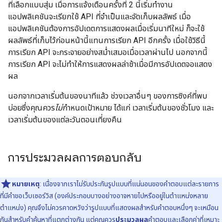
ที่เลือกแบบสุ่ม เมื่อการแจ้งเตือนครั้งที่ 2 นี้เริ่มทำงาน
แอปพลิเคชันจะเรียกใช้ API ที่จำเป็นและจัดเก็บผลลัพธ์ เมื่อ
แอปพลิเคชันต้องการอัปเดตการแสดงผลเมื่อเริ่มนาทีใหม่ ก็จะใช้
ผลลัพธ์ที่เก็บไว้ก่อนหน้านี้แทนการเรียก API อีกครั้ง เมื่อใช้วิธีนี้
การเรียก API จะกระจายอย่างสม่ำเสมอเมื่อเวลาผ่านไป นอกจากนี้
การเรียก API จะไม่ทำให้การแสดงผลล่าช้าเมื่อมีการอัปเดตจอแสดง
ผล
นอกจากเวลาเริ่มต้นของนาทีแล้ว ช่วงเวลาอื่นๆ ของการซิงค์ที่พบ
บ่อยซึ่งคุณควร
ไม่
กำหนดเป้าหมาย ได้แก่ เวลาเริ่มต้นของชั่วโมง และ
เวลาเริ่มต้นของแต่ละวันตอนเที่ยงคืน
การประมวลผลการตอบกลับ
หมายเหตุ
: เนื่องจากเราไม่รับประกันรูปแบบที่แน่นอนของคำตอบแต่ละรายการ
ที่มีคำขอเว็บเซอร์วิส (องค์ประกอบบางอย่างอาจหายไปหรืออยู่ในตำแหน่งหลาย
ตำแหน่ง) คุณจึงไม่ควรคาดหวังว่ารูปแบบที่แสดงผลสำหรับคำตอบหนึ่งๆ จะเหมือน
กันสำหรับคำค้นหาที่แตกต่างกัน แต่คุณควร
ประมวลผล
คำตอบและเลือกค่าที่เหมาะ