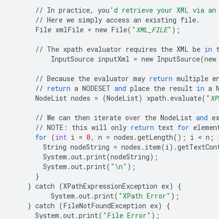
//
In
practice
,
you
'd retrieve your XML via an
//
Here
we
simply
access
an
existing
file
.
File
xmlFile
=
new
File
(
"
XML_FILE
"
);
//
The
xpath
evaluator
requires
the
XML
be
in
InputSource
inputXml
=
new
InputSource
(
new
//
Because
the
evaluator
may
return
multiple
e
//
return
a
NODESET
and
place
the
result
in
a
NodeList
nodes
=
(
NodeList
)
xpath
.
evaluate
(
"
XP
//
We
can
then
iterate
over
the
NodeList
and
e
//
NOTE
:
this
will
only
return
text
for
elemen
for
(
int
i
=
0
,
n
=
nodes
.
getLength
();
i
 < 
n
;
String
nodeString
=
nodes
.
item
(
i
)
.
getTextCon
System
.
out
.
print
(
nodeString
);
System
.
out
.
print
(
"
\n
"
);
}
}
catch
(
XPathExpressionException
ex
)
{
System
.
out
.
print
(
"XPath Error"
);
}
catch
(
FileNotFoundException
ex
)
{
System
.
out
.
print
(
"File Error"
);