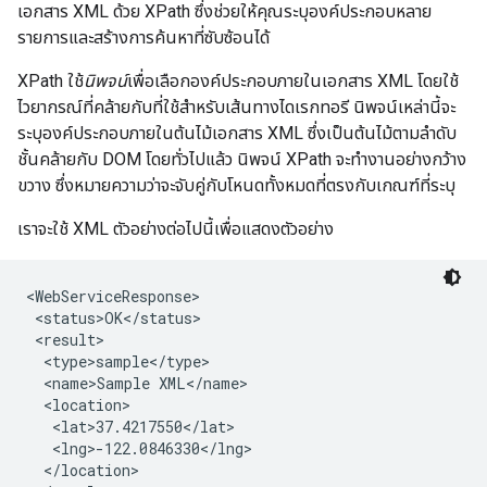
เอกสาร XML ด้วย XPath ซึ่งช่วยให้คุณระบุองค์ประกอบหลาย
รายการและสร้างการค้นหาที่ซับซ้อนได้
XPath ใช้
นิพจน์
เพื่อเลือกองค์ประกอบภายในเอกสาร XML โดยใช้
ไวยากรณ์ที่คล้ายกับที่ใช้สำหรับเส้นทางไดเรกทอรี นิพจน์เหล่านี้จะ
ระบุองค์ประกอบภายในต้นไม้เอกสาร XML ซึ่งเป็นต้นไม้ตามลําดับ
ชั้นคล้ายกับ DOM โดยทั่วไปแล้ว นิพจน์ XPath จะทำงานอย่างกว้าง
ขวาง ซึ่งหมายความว่าจะจับคู่กับโหนดทั้งหมดที่ตรงกับเกณฑ์ที่ระบุ
เราจะใช้ XML ตัวอย่างต่อไปนี้เพื่อแสดงตัวอย่าง
<WebServiceResponse>

 <status>OK</status>

 <result>

  <type>sample</type>

  <name>Sample XML</name>

  <location>

   <lat>37.4217550</lat>

   <lng>-122.0846330</lng>

  </location>
