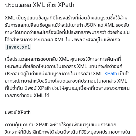
ประมวลผล XML ด้วย XPath
XML เป็นรูปแบบข้อมูลที่มีโครงสร้างที่ค่อนข้างสมบูรณ์ซึ่งใช้สําห
รับการแลกเปลี่ยนข้อมูล แม้ว่าจะไม่เบาเท่า JSON แต่ XML รองรับ
ภาษาได้มากกว่าและมีเครื่องมือที่มีประสิทธิภาพมากกว่า ตัวอย่างเช่น
โค้ดสําหรับการประมวลผล XML ใน Java จะฝังอยู่ในแพ็กเกจ
javax.xml
เมื่อประมวลผลการตอบกลับ XML คุณควรใช้ภาษาการค้นหาที่
เหมาะสมเพื่อเลือกโหนดภายในเอกสาร XML แทนที่จะถือว่าองค์
ประกอบอยู่ในตําแหน่งสัมบูรณ์ภายในมาร์กอัป XML
XPath
เป็นไว
ยากรณ์ภาษาสําหรับอธิบายโหนดและองค์ประกอบในเอกสาร XML
ที่ไม่ซ้ำกัน นิพจน์ XPath ช่วยให้คุณระบุเนื้อหาที่เฉพาะเจาะจงภายใน
เอกสารคำตอบ XML ได้
นิพจน์ XPath
ความคุ้นเคยกับ XPath จะช่วยให้คุณพัฒนารูปแบบการแยก
วิเคราะห์ที่มีประสิทธิภาพได้ ส่วนนี้จะเน้นที่วิธีระบุองค์ประกอบภายใน