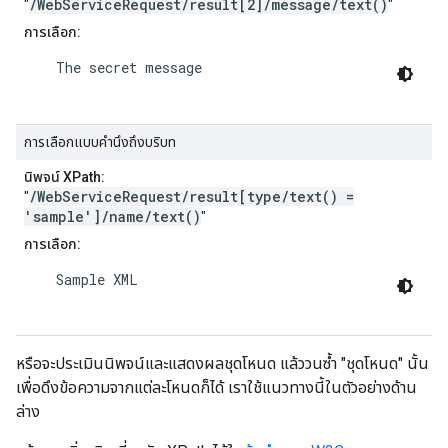
/WebServiceRequest/result[2]/message/text()
"
"
การเลือก:
    The secret message

การเลือกแบบคำนึงถึงบริบท
นิพจน์ XPath:
/WebServiceRequest/result[type/text() =
"
'sample']/name/text()
"
การเลือก:
    Sample XML

หรือจะประเมินนิพจน์และแสดงผลชุดโหนด แล้ววนซ้ำ "ชุดโหนด" นั้น
เพื่อดึงข้อความจากแต่ละโหนดก็ได้ เราใช้แนวทางนี้ในตัวอย่างด้าน
ล่าง