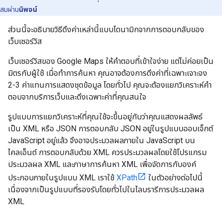
สมผ่าน
นิพจน์
ส่วนนี้จะอธิบายวิธีดึงค่าเหล่านี้แบบไดนามิกจากการตอบกลับของ
เว็บเซอร์วิส
เว็บเซอร์วิสของ Google Maps ให้คำตอบที่เข้าใจง่าย แต่ไม่ค่อยเป็น
มิตรกับผู้ใช้ เมื่อทำการค้นหา คุณอาจต้องการดึงค่าที่เฉพาะเจาะจง
2-3 ค่าแทนการแสดงชุดข้อมูล โดยทั่วไป คุณจะต้องแยกวิเคราะห์คํา
ตอบจากบริการเว็บและดึงเฉพาะค่าที่คุณสนใจ
รูปแบบการแยกวิเคราะห์ที่คุณใช้จะขึ้นอยู่กับว่าคุณแสดงผลลัพธ์
เป็น XML หรือ JSON การตอบกลับ JSON อยู่ในรูปแบบออบเจ็กต์
JavaScript อยู่แล้ว จึงอาจประมวลผลภายใน JavaScript บน
ไคลเอ็นต์ การตอบกลับด้วย XML ควรประมวลผลโดยใช้โปรแกรม
ประมวลผล XML และภาษาการค้นหา XML เพื่อจัดการกับองค์
ประกอบภายในรูปแบบ XML เราใช้
XPath
ในตัวอย่างต่อไปนี้
เนื่องจากเป็นรูปแบบที่รองรับโดยทั่วไปในไลบรารีการประมวลผล
XML