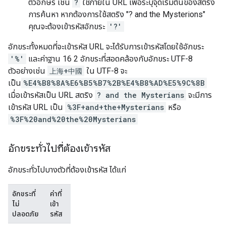
ตัวอักษร เช่น
?
ใช้ภายใน URL เพื่อระบุจุดเริ่มต้นของสตริง
การค้นหา หากต้องการใช้สตริง "? and the Mysterions"
คุณจะต้องเข้ารหัสอักขระ
'?'
อักขระทั้งหมดที่จะเข้ารหัส URL จะได้รับการเข้ารหัสโดยใช้อักขระ
'%'
และค่าฐาน 16 2 อักขระที่สอดคล้องกับอักขระ UTF-8
ตัวอย่างเช่น
上海+中國
ใน UTF-8 จะ
เป็น
%E4%B8%8A%E6%B5%B7%2B%E4%B8%AD%E5%9C%8B
เมื่อเข้ารหัสเป็น URL สตริง
? and the Mysterians
จะมีการ
เข้ารหัส URL เป็น
%3F+and+the+Mysterians
หรือ
%3F%20and%20the%20Mysterians
อักขระทั่วไปที่ต้องเข้ารหัส
อักขระทั่วไปบางตัวที่ต้องเข้ารหัส ได้แก่
อักขระที่
ค่าที่
ไม่
เข้า
ปลอดภัย
รหัส