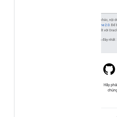
Trừ phi có lưu ý khác, nội
Giấy phép Apache 2.0
. Để 
các đơn vị liên kết với Oracl
Cập nhật lần gần đây nhất:
Stack Overflow
Đặt câu hỏi trong thẻ google-
Hãy phâ
maps.
chúng