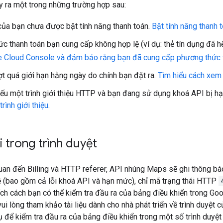
xảy ra một trong những trường hợp sau:
của bạn chưa được bật tính năng thanh toán.
Bật tính năng thanh 
c thanh toán bạn cung cấp không hợp lệ (ví dụ: thẻ tín dụng đã hế
 Cloud Console và đảm bảo rằng bạn đã cung cấp phương thức t
t quá giới hạn hằng ngày do chính bạn đặt ra.
Tìm hiểu cách xem 
iếu một trình giới thiệu HTTP và bạn đang sử dụng khoá API bị hạn 
rình giới thiệu
.
i trong trình duyệt
 quan đến Billing và HTTP referer, API nhúng Maps sẽ ghi thông bá
ệ (bao gồm cả lỗi khoá API và hạn mức), chỉ mã trạng thái HTTP
ích cách bạn có thể kiểm tra đầu ra của bảng điều khiển trong G
vui lòng tham khảo tài liệu dành cho nhà phát triển về trình duyệt
 để kiểm tra đầu ra của bảng điều khiển trong một số trình duyệt