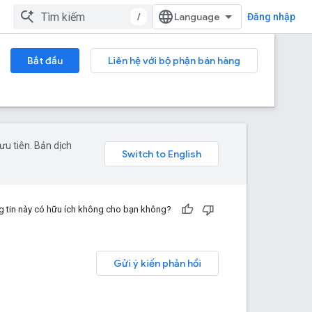
/
Đăng nhập
Bắt đầu
Liên hệ với bộ phận bán hàng
u tiên. Bản dịch
 tin này có hữu ích không cho bạn không?
Gửi ý kiến phản hồi