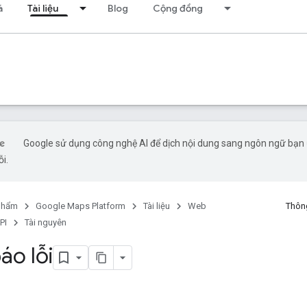
á
Tài liệu
Blog
Cộng đồng
Google sử dụng công nghệ AI để dịch nội dung sang ngôn ngữ bạn ư
ỗi.
phẩm
Google Maps Platform
Tài liệu
Web
Thông
PI
Tài nguyên
áo lỗi