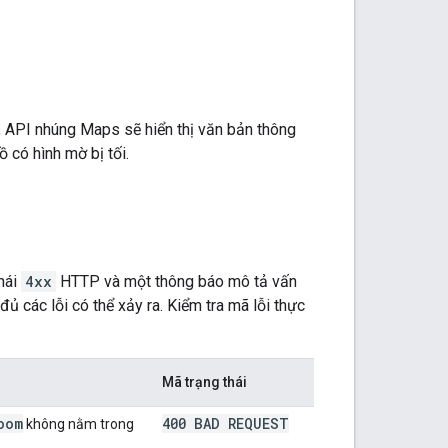
i, API nhúng Maps sẽ hiển thị văn bản thông
ồ có hình mờ bị tối.
hái
4xx
HTTP và một thông báo mô tả vấn
đủ các lỗi có thể xảy ra. Kiểm tra mã lỗi thực
Mã trạng thái
oom
400 BAD REQUEST
không nằm trong