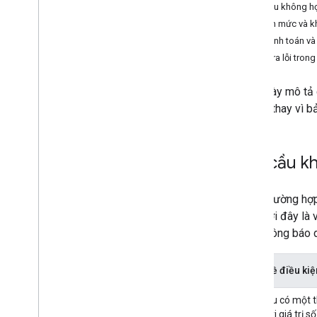
Mức sử dụng và thanh toán
Yêu cầu không hợ
Báo cáo và giám sát
Lỗi hạn mức và k
Lỗi thanh toán và
Chính sách và điều khoản
Kiểm tra lỗi trong
Điều khoản dịch vụ
Trang này mô tả 
báo lỗi thay vì b
Yêu cầu kh
Trong trường hợ
đề. Dưới đây là v
tế và thông báo d
Ví dụ về điều kiệ
Yêu cầu có một t
phạm vi giá trị s