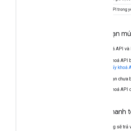
Khoá API trong yê
Lỗi hạn mứ
Lỗi khoá API và 
Khoá API b
Lấy khoá 
Bạn chưa b
Khoá API c
Lỗi thanh 
Hệ thống sẽ trả 