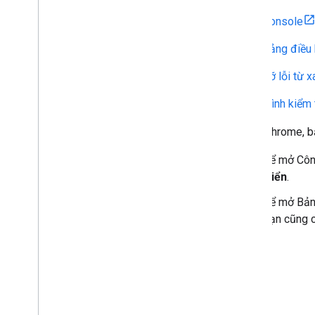
Console
Bảng điều
Gỡ lỗi từ x
Trình kiểm
Trong Chrome, b
Để mở Công
triển
.
Để mở Bảng
Bạn cũng c