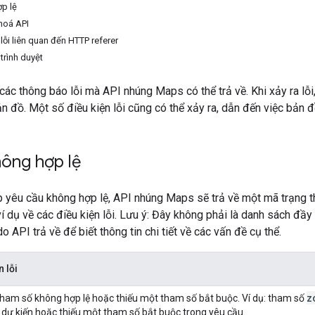
p lệ
hoá API
 lỗi liên quan đến HTTP referer
 trình duyệt
các thông báo lỗi mà API nhúng Maps có thể trả về. Khi xảy ra lỗ
ản đồ. Một số điều kiện lỗi cũng có thể xảy ra, dẫn đến việc bản đ
ông hợp lệ
p yêu cầu không hợp lệ, API nhúng Maps sẽ trả về một mã trạng t
í dụ về các điều kiện lỗi. Lưu ý: Đây không phải là danh sách đầy 
o API trả về để biết thông tin chi tiết về các vấn đề cụ thể.
n lỗi
z
ham số không hợp lệ hoặc thiếu một tham số bắt buộc. Ví dụ: tham số
ố dự kiến hoặc thiếu một tham số bắt buộc trong yêu cầu.