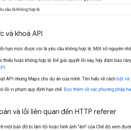
u cầu là không hợp lệ.
c và khoá API
lỗi hạn mức được coi là yêu cầu không hợp lệ. Một số nguyên nhân
ị thiếu hoặc không hợp lệ. Để giải quyết lỗi này, hãy đảm bảo rằ
API
.
ật API nhúng Maps cho dự án của mình. Tìm hiểu về cách
bật và 
ó lỗi vi phạm quy định hạn chế.
Đọc thêm về các phương pháp ha
toán và lỗi liên quan đến HTTP referer
về một bản đồ bị làm tối hoặc hình ảnh "âm" của Chế độ xem đườ