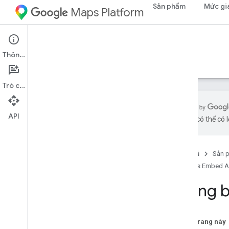
Sản phẩm
Mức gi
Maps Platform
Web
Maps Embed API
Thông tin
Hướng dẫn
Tài nguyên
Trò chuyện
API
bằng AI có thể có l
Hỗ trợ
Các tùy chọn hỗ trợ
Trang chủ
Sản 
Câu hỏi thường gặp về Maps
Maps Embed A
Nắm bắt thông tin
Thông báo lỗi
Thông b
Hỗ trợ trình duyệt
Thanh toán và theo dõi
Trên trang này