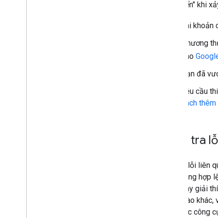
phát triển" khi 
Tài khoản 
Phương thứ
vào
Google
Bạn đã vượ
Yêu cầu th
cách thêm t
Kiểm tra lỗ
Đối với lỗi liên
cầu không hợp l
Phần này giải th
duyệt nào khác, 
sách các công cụ