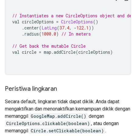
// Instantiates a new CircleOptions object and def
val circleOptions 
=
CircleOptions
()
.
center
(
LatLng
(
37.4
,
-
122.1
))
.
radius
(
1000.0
)
// In meters
// Get back the mutable Circle
val circle 
=
 map
.
addCircle
(
circleOptions
)
Peristiwa lingkaran
Secara default, lingkaran tidak dapat diklik. Anda dapat
mengaktifkan dan menonaktifkan kemampuan diklik dengan
memanggil
GoogleMap.addCircle()
dengan
CircleOptions.clickable(boolean)
, atau dengan
memanggil
Circle.setClickable(boolean)
.