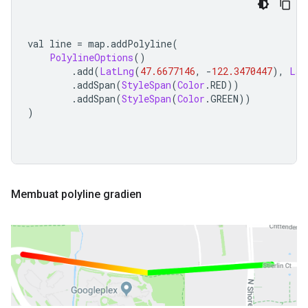
val line 
=
 map
.
addPolyline
(
PolylineOptions
()
.
add
(
LatLng
(
47.6677146
,
-
122.3470447
),
Lat
.
addSpan
(
StyleSpan
(
Color
.
RED
))
.
addSpan
(
StyleSpan
(
Color
.
GREEN
))
)
Membuat polyline gradien