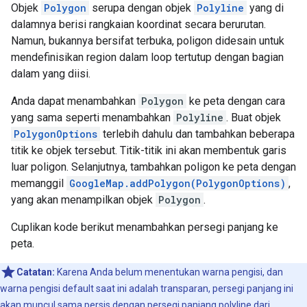
Objek
Polygon
serupa dengan objek
Polyline
yang di
dalamnya berisi rangkaian koordinat secara berurutan.
Namun, bukannya bersifat terbuka, poligon didesain untuk
mendefinisikan region dalam loop tertutup dengan bagian
dalam yang diisi.
Anda dapat menambahkan
Polygon
ke peta dengan cara
yang sama seperti menambahkan
Polyline
. Buat objek
PolygonOptions
terlebih dahulu dan tambahkan beberapa
titik ke objek tersebut. Titik-titik ini akan membentuk garis
luar poligon. Selanjutnya, tambahkan poligon ke peta dengan
memanggil
GoogleMap.addPolygon(PolygonOptions)
,
yang akan menampilkan objek
Polygon
.
Cuplikan kode berikut menambahkan persegi panjang ke
peta.
Catatan:
Karena Anda belum menentukan warna pengisi, dan
warna pengisi default saat ini adalah transparan, persegi panjang ini
akan muncul sama persis dengan persegi panjang polyline dari