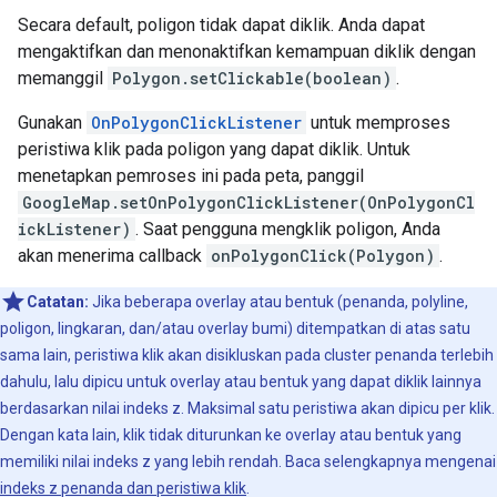
Secara default, poligon tidak dapat diklik. Anda dapat
mengaktifkan dan menonaktifkan kemampuan diklik dengan
memanggil
Polygon.setClickable(boolean)
.
Gunakan
OnPolygonClickListener
untuk memproses
peristiwa klik pada poligon yang dapat diklik. Untuk
menetapkan pemroses ini pada peta, panggil
GoogleMap.setOnPolygonClickListener(OnPolygonCl
ickListener)
. Saat pengguna mengklik poligon, Anda
akan menerima callback
onPolygonClick(Polygon)
.
Catatan:
Jika beberapa overlay atau bentuk (penanda, polyline,
poligon, lingkaran, dan/atau overlay bumi) ditempatkan di atas satu
sama lain, peristiwa klik akan disikluskan pada cluster penanda terlebih
dahulu, lalu dipicu untuk overlay atau bentuk yang dapat diklik lainnya
berdasarkan nilai indeks z. Maksimal satu peristiwa akan dipicu per klik.
Dengan kata lain, klik tidak diturunkan ke overlay atau bentuk yang
memiliki nilai indeks z yang lebih rendah. Baca selengkapnya mengenai
indeks z penanda dan peristiwa klik
.