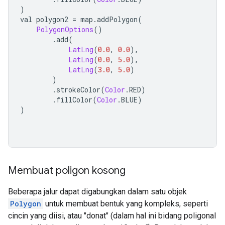
)
val polygon2 
=
 map
.
addPolygon
(
PolygonOptions
()
.
add
(
LatLng
(
0.0
,
0.0
),
LatLng
(
0.0
,
5.0
),
LatLng
(
3.0
,
5.0
)
)
.
strokeColor
(
Color
.
RED
)
.
fillColor
(
Color
.
BLUE
)
)
Membuat poligon kosong
Beberapa jalur dapat digabungkan dalam satu objek
Polygon
untuk membuat bentuk yang kompleks, seperti
cincin yang diisi, atau "donat" (dalam hal ini bidang poligonal