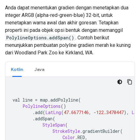
Anda dapat menentukan gradien dengan menetapkan dua
integer ARGB (alpha-red-green-blue) 32-bit, untuk
menetapkan warna awal dan akhir goresan. Tetapkan
properti ini pada objek opsi bentuk dengan memanggil
PolylineOptions.addSpan()
. Contoh berikut
menunjukkan pembuatan polyline gradien merah ke kuning
dari Woodland Park Zoo ke Kirkland, WA.
Kotlin
Java
val line 
=
 map
.
addPolyline
(
PolylineOptions
()
.
add
(
LatLng
(
47.6677146
,
-
122.3470447
),
Lat
.
addSpan
(
StyleSpan
(
StrokeStyle
.
gradientBuilder
(
Color
.
RED
,