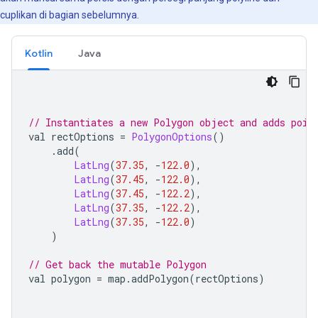
cuplikan di bagian sebelumnya.
Kotlin
Java
// Instantiates a new Polygon object and adds poin
val rectOptions 
=
PolygonOptions
()
.
add
(
LatLng
(
37.35
,
-
122.0
),
LatLng
(
37.45
,
-
122.0
),
LatLng
(
37.45
,
-
122.2
),
LatLng
(
37.35
,
-
122.2
),
LatLng
(
37.35
,
-
122.0
)
)
// Get back the mutable Polygon
val polygon 
=
 map
.
addPolygon
(
rectOptions
)