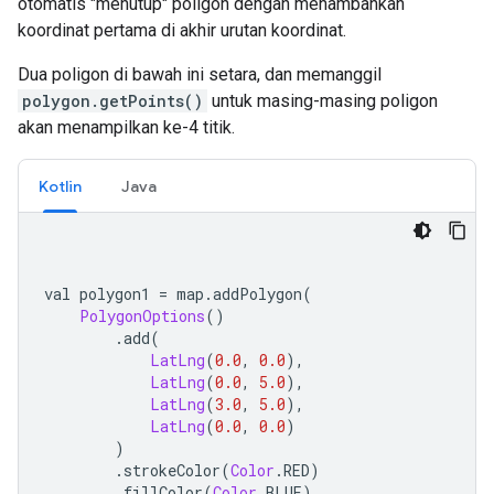
otomatis "menutup" poligon dengan menambahkan
koordinat pertama di akhir urutan koordinat.
Dua poligon di bawah ini setara, dan memanggil
polygon.getPoints()
untuk masing-masing poligon
akan menampilkan ke-4 titik.
Kotlin
Java
val polygon1 
=
 map
.
addPolygon
(
PolygonOptions
()
.
add
(
LatLng
(
0.0
,
0.0
),
LatLng
(
0.0
,
5.0
),
LatLng
(
3.0
,
5.0
),
LatLng
(
0.0
,
0.0
)
)
.
strokeColor
(
Color
.
RED
)
.
fillColor
(
Color
.
BLUE
)