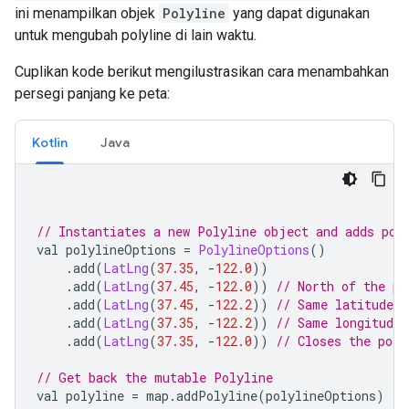
ini menampilkan objek
Polyline
yang dapat digunakan
untuk mengubah polyline di lain waktu.
Cuplikan kode berikut mengilustrasikan cara menambahkan
persegi panjang ke peta:
Kotlin
Java
// Instantiates a new Polyline object and adds poi
val polylineOptions 
=
PolylineOptions
()
.
add
(
LatLng
(
37.35
,
-
122.0
))
.
add
(
LatLng
(
37.45
,
-
122.0
))
// North of the pr
.
add
(
LatLng
(
37.45
,
-
122.2
))
// Same latitude, 
.
add
(
LatLng
(
37.35
,
-
122.2
))
// Same longitude,
.
add
(
LatLng
(
37.35
,
-
122.0
))
// Closes the poly
// Get back the mutable Polyline
val polyline 
=
 map
.
addPolyline
(
polylineOptions
)