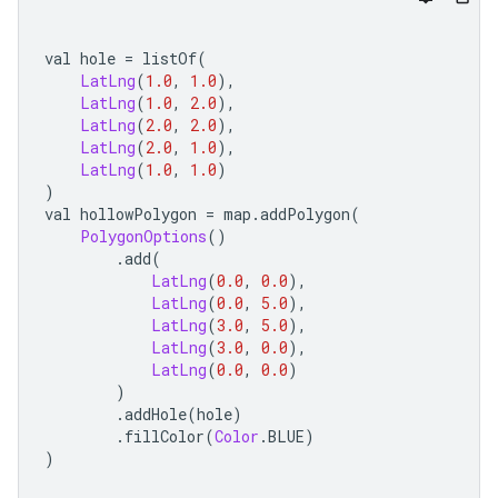
val hole 
=
 listOf
(
LatLng
(
1.0
,
1.0
),
LatLng
(
1.0
,
2.0
),
LatLng
(
2.0
,
2.0
),
LatLng
(
2.0
,
1.0
),
LatLng
(
1.0
,
1.0
)
)
val hollowPolygon 
=
 map
.
addPolygon
(
PolygonOptions
()
.
add
(
LatLng
(
0.0
,
0.0
),
LatLng
(
0.0
,
5.0
),
LatLng
(
3.0
,
5.0
),
LatLng
(
3.0
,
0.0
),
LatLng
(
0.0
,
0.0
)
)
.
addHole
(
hole
)
.
fillColor
(
Color
.
BLUE
)
)