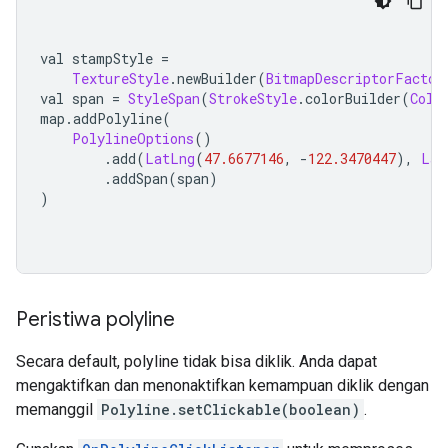
val stampStyle 
=
TextureStyle
.
newBuilder
(
BitmapDescriptorFactor
val span 
=
StyleSpan
(
StrokeStyle
.
colorBuilder
(
Colo
map
.
addPolyline
(
PolylineOptions
()
.
add
(
LatLng
(
47.6677146
,
-
122.3470447
),
Lat
.
addSpan
(
span
)
)
Peristiwa polyline
Secara default, polyline tidak bisa diklik. Anda dapat
mengaktifkan dan menonaktifkan kemampuan diklik dengan
memanggil
Polyline.setClickable(boolean)
.