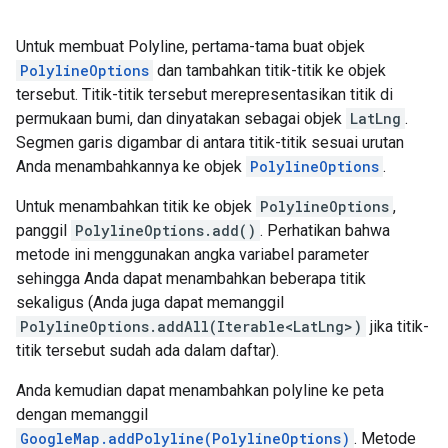
Untuk membuat Polyline, pertama-tama buat objek
PolylineOptions
dan tambahkan titik-titik ke objek
tersebut. Titik-titik tersebut merepresentasikan titik di
permukaan bumi, dan dinyatakan sebagai objek
LatLng
.
Segmen garis digambar di antara titik-titik sesuai urutan
Anda menambahkannya ke objek
PolylineOptions
.
Untuk menambahkan titik ke objek
PolylineOptions
,
panggil
PolylineOptions.add()
. Perhatikan bahwa
metode ini menggunakan angka variabel parameter
sehingga Anda dapat menambahkan beberapa titik
sekaligus (Anda juga dapat memanggil
PolylineOptions.addAll(Iterable<LatLng>)
jika titik-
titik tersebut sudah ada dalam daftar).
Anda kemudian dapat menambahkan polyline ke peta
dengan memanggil
GoogleMap.addPolyline(PolylineOptions)
. Metode