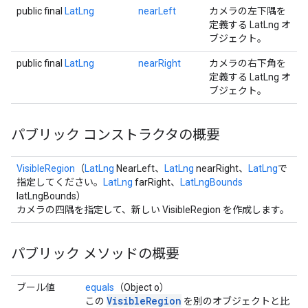
public final
LatLng
nearLeft
カメラの左下隅を
定義する LatLng オ
ブジェクト。
public final
LatLng
nearRight
カメラの右下角を
定義する LatLng オ
ブジェクト。
パブリック コンストラクタの概要
VisibleRegion
（
LatLng
NearLeft、
LatLng
nearRight、
LatLng
で
指定してください。
LatLng
farRight、
LatLngBounds
latLngBounds）
カメラの四隅を指定して、新しい VisibleRegion を作成します。
パブリック メソッドの概要
ブール値
equals
（Object o）
VisibleRegion
この
を別のオブジェクトと比