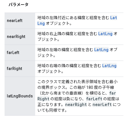
パラメータ
Lat
地域の左隅付近にある緯度と経度を含む
nearLeft
Lng
オブジェクト。
Lat
Lng
地域の右上隅の緯度と経度を含む
オ
nearRight
ブジェクト。
Lat
Lng
地域の左端の緯度と経度を含む
オブ
farLeft
ジェクト。
Lat
Lng
地域の右端の隅の緯度と経度を含む
farRight
オブジェクト。
このクラスで定義された表示領域を含む最小
の境界ボックス。この箱が 180 度の子午線
far
（北から南までの垂直線）を横切ると、
latLngBounds
Right
far
Left
の経度は負になり、
の経度は
near
Right
near
Left
正になります。
と
につ
いても同様です。