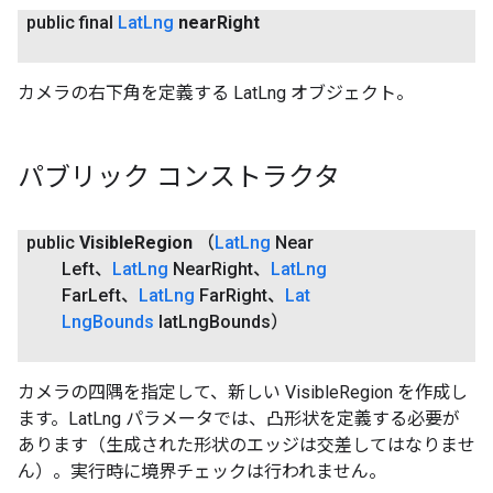
public final
Lat
Lng
near
Right
カメラの右下角を定義する LatLng オブジェクト。
パブリック コンストラクタ
public
Visible
Region
（
Lat
Lng
Near
Left、
Lat
Lng
Near
Right、
Lat
Lng
Far
Left、
Lat
Lng
Far
Right、
Lat
Lng
Bounds
lat
Lng
Bounds）
カメラの四隅を指定して、新しい VisibleRegion を作成し
ます。LatLng パラメータでは、凸形状を定義する必要が
あります（生成された形状のエッジは交差してはなりませ
ん）。実行時に境界チェックは行われません。