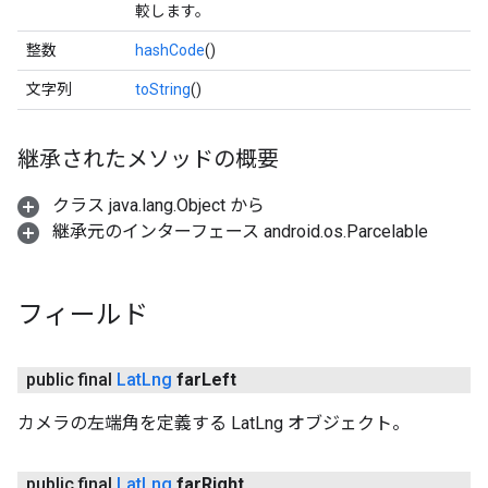
較します。
整数
hashCode
()
文字列
toString
()
継承されたメソッドの概要
クラス java.lang.Object から
継承元のインターフェース android.os.Parcelable
フィールド
public final
Lat
Lng
far
Left
カメラの左端角を定義する LatLng オブジェクト。
public final
Lat
Lng
far
Right