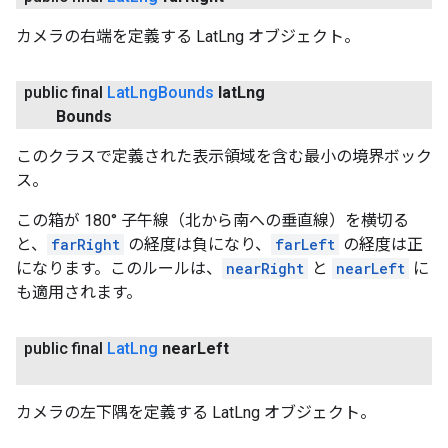
カメラの右端を定義する LatLng オブジェクト。
public final
Lat
Lng
Bounds
lat
Lng
Bounds
このクラスで定義された表示領域を含む最小の境界ボック
ス。
この箱が 180° 子午線（北から南への垂直線）を横切る
と、
farRight
の経度は負になり、
farLeft
の経度は正
になります。このルールは、
nearRight
と
nearLeft
に
も適用されます。
public final
Lat
Lng
near
Left
カメラの左下隅を定義する LatLng オブジェクト。