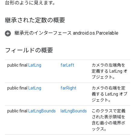
台形のように見えます。
継承された定数の概要
継承元のインターフェース android.os.Parcelable
フィールドの概要
public final
LatLng
farLeft
カメラの左端角を
定義する LatLng オ
ブジェクト。
public final
LatLng
farRight
カメラの右端を定
義する LatLng オブ
ジェクト。
public final
LatLngBounds
latLngBounds
このクラスで定義
された表示領域を
含む最小の境界ボ
ックス。