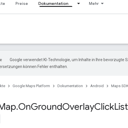
kte
Preise
Dokumentation
Mehr
Google verwendet KI-Technologie, um Inhalte in Ihre bevorzugte 
ersetzungen können Fehler enthalten.
kte
Google Maps Platform
Dokumentation
Android
Maps SDK 
Map
.
On
Ground
Overlay
Click
Lis