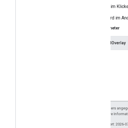
On
Map
Long
Click
Listener
Wird beim Klick
On
Marker
Click
Listener
On
Marker
Drag
Listener
Dies wird im An
On
My
Location
Button
Click
Listener
On
My
Location
Change
Listener
Parameter
On
My
Location
Click
Listener
On
Poi
Click
Listener
groundOverlay
On
Polygon
Click
Listener
On
Polyline
Click
Listener
Snapshot
Ready
Callback
Google
Map
Options
Location
Source
Map
Fragment
Map
View
Maps
Initializer
On
Map
Ready
Callback
Sofern nicht anders angege
On
Street
View
Panorama
Ready
lizenziert. Weitere Informa
Callback
Projektion
Zuletzt aktualisiert: 2026-0