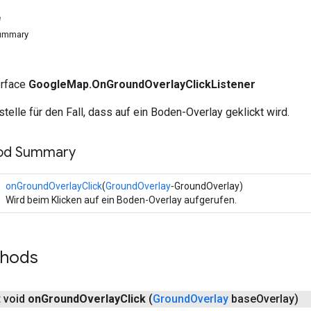
e
Summary
terface
GoogleMap.OnGroundOverlayClickListener
stelle für den Fall, dass auf ein Boden-Overlay geklickt wird.
hod Summary
onGroundOverlayClick
(
GroundOverlay
‐GroundOverlay)
Wird beim Klicken auf ein Boden-Overlay aufgerufen.
thods
t void
on
Ground
Overlay
Click
(
Ground
Overlay
base
Overlay)