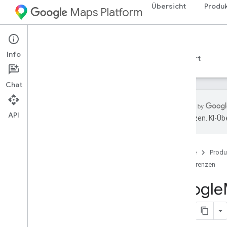
Übersicht
Produ
Maps Platform
Android
Maps SDK for Android
Info
Leitfäden
Referenzen
Beispiele
Support
Chat
API
übersetzen. KI-Üb
Referenzen
com
.
google
.
android
.
gms
.
maps
Startseite
Produ
com
.
google
.
android
.
gms
.
maps
.
model
Referenzen
Google
Beta (eingestellt)
com
.
google
.
android
.
libraries
.
maps
Übersicht
Camera
Update