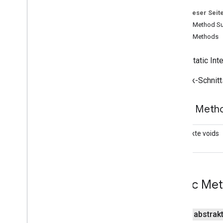
Camera
Update
Factory
Auf dieser Seit
Google
Map
Public Method 
Übersicht
Public Methods
Cancelable
Callback
Info
Window
Adapter
public static In
On
Camera
Change
Listener
Callback-Schnitt
On
Camera
Idle
Listener
On
Camera
Move
Canceled
Listener
On
Camera
Move
Listener
Public Met
On
Camera
Move
Started
Listener
On
Circle
Click
Listener
Abstrakte voids
On
Ground
Overlay
Click
Listener
On
Indort
State
Change
Listener
On
Info
Window
Click
Listener
On
Info
Window
Close
Listener
Public Me
On
Info
Window
Long
Click
Listener
On
Map
Click
Listener
On
Map
Loaded
Callback
public abstrak