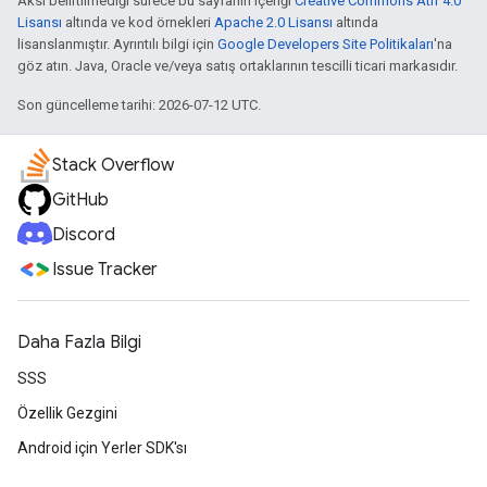
Aksi belirtilmediği sürece bu sayfanın içeriği
Creative Commons Atıf 4.0
Lisansı
altında ve kod örnekleri
Apache 2.0 Lisansı
altında
lisanslanmıştır. Ayrıntılı bilgi için
Google Developers Site Politikaları
'na
göz atın. Java, Oracle ve/veya satış ortaklarının tescilli ticari markasıdır.
Son güncelleme tarihi: 2026-07-12 UTC.
Stack Overflow
GitHub
Discord
Issue Tracker
Daha Fazla Bilgi
SSS
Özellik Gezgini
Android için Yerler SDK'sı