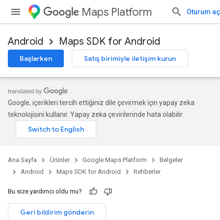
Maps Platform
Oturum aç
Android
Maps SDK for Android
Başlarken
Satış birimiyle iletişim kurun
Google, içerikleri tercih ettiğiniz dile çevirmek için yapay zeka
teknolojisini kullanır. Yapay zeka çevirilerinde hata olabilir.
Ana Sayfa
Ürünler
Google Maps Platform
Belgeler
Android
Maps SDK for Android
Rehberler
Bu size yardımcı oldu mu?
Geri bildirim gönderin