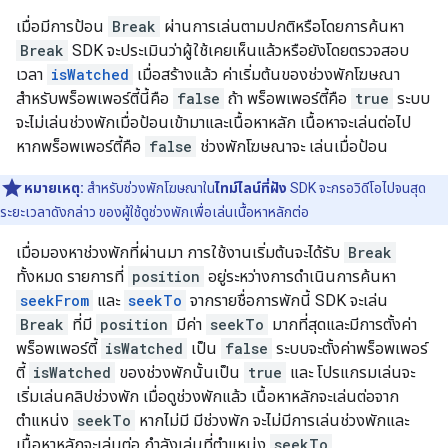
เมื่อมีการป้อน
Break
ผ่านการเล่นตามปกติหรือโดยการค้นหา
Break
SDK จะประเมินว่าผู้ใช้เคยเห็นแล้วหรือยังโดยตรวจสอบ
เวลา
isWatched
เมื่อสร้างแล้ว ค่าเริ่มต้นของช่วงพักโฆษณา
สำหรับพร็อพเพอร์ตี้นี้คือ
false
ถ้า พร็อพเพอร์ตี้คือ
true
ระบบ
จะไม่เล่นช่วงพักเมื่อป้อนเข้ามาและเนื้อหาหลัก เนื้อหาจะเล่นต่อไป
หากพร็อพเพอร์ตี้คือ
false
ช่วงพักโฆษณาจะ เล่นเมื่อป้อน
หมายเหตุ:
สำหรับช่วงพักโฆษณาใน
ไทม์ไลน์ที่ฝัง
SDK จะกรอวิดีโอไปจนสุด
ระยะเวลาดังกล่าว ของผู้ใช้ดูช่วงพักเพื่อเล่นเนื้อหาหลักต่อ
เมื่อมองหาช่วงพักที่ผ่านมา การใช้งานเริ่มต้นจะได้รับ
Break
ทั้งหมด รายการที่
position
อยู่ระหว่างการดำเนินการค้นหา
seekFrom
และ
seekTo
จากรายชื่อการพักนี้ SDK จะเล่น
Break
ที่มี
position
มีค่า
seekTo
มากที่สุดและมีการตั้งค่า
พร็อพเพอร์ตี้
isWatched
เป็น
false
ระบบจะตั้งค่าพร็อพเพอร์
ตี้
isWatched
ของช่วงพักนั้นเป็น
true
และ โปรแกรมเล่นจะ
เริ่มเล่นคลิปช่วงพัก เมื่อดูช่วงพักแล้ว เนื้อหาหลักจะเล่นต่อจาก
ตำแหน่ง
seekTo
หากไม่มี มีช่วงพัก จะไม่มีการเล่นช่วงพักและ
เนื้อหาหลักจะเล่นต่อ กำลังเล่นที่ตำแหน่ง
seekTo