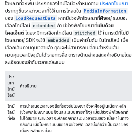
โฆษณาที่จะเพิ่ม ประเภทของไทม์ไลน์จะกำหนดตาม
ประเภทโฆษณา
ปรากฏขึ้นระหว่างเวลาที่ใช้ในการโหลดใน
MediaInformation
ของ
LoadRequestData
หากมีช่วงพักโฆษณาที่
ฝัง
อยู่ ระบบจะ
เลือกไทม์ไลน์
embedded
ถ้า มีช่วงพักโฆษณาที่
เย็บด้วย
ไคลเอ็นต์
โดยจะมีการเลือกไทม์ไลน์
stitched
ไว้ ในกรณีที่ไม่มี
โฆษณาอยู่ SDK จะใช้
embedded
เป็นค่าเริ่มต้น ในไทม์ไลน์ เมื่อ
เลือกเส้นควบคุมเวลาแล้ว คุณจะไม่สามารถเปลี่ยนสำหรับเส้น
ควบคุมเวลาปัจจุบันได้ รายการสื่อ ตารางด้านล่างแสดงคำอธิบายโดย
ละเอียดของลำดับเวลาแต่ละแบบ
ประ
เภท
คำอธิบาย
ไทม์
ไลน์
ไทม์
การนำเสนอเวลาของสื่อที่รองรับโฆษณา ซึ่งจะฝังอยู่ในเนื้อหาหลัก
ไลน์
(ช่วงพักโฆษณา
แบบฝัง
และ
แบบขยายที่ฝัง
) เมื่อมีช่วงพักโฆษณาที่
ที่ฝัง
ไม่ได้ขยาย ระยะเวลา จะหักออกจากระยะเวลารวมของ เนื้อหา ในทาง
กลับกัน เมื่อโฆษณาแบบขยาย มีช่วงพัก เวลานั้นถือว่าเป็นเวลา ของ
เนื้อหาหลักบางส่วน