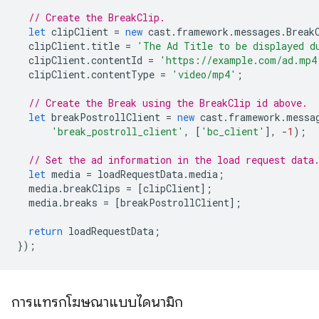
// Create the BreakClip.
let
clipClient
=
new
cast
.
framework
.
messages
.
Break
clipClient
.
title
=
'The Ad Title to be displayed d
clipClient
.
contentId
=
'https://example.com/ad.mp4
clipClient
.
contentType
=
'video/mp4'
;
// Create the Break using the BreakClip id above.
let
breakPostrollClient
=
new
cast
.
framework
.
messa
'break_postroll_client'
,
[
'bc_client'
],
-
1
);
// Set the ad information in the load request data
let
media
=
loadRequestData
.
media
;
media
.
breakClips
=
[
clipClient
];
media
.
breaks
=
[
breakPostrollClient
];
return
loadRequestData
;
});
การแทรกโฆษณาแบบไดนามิก