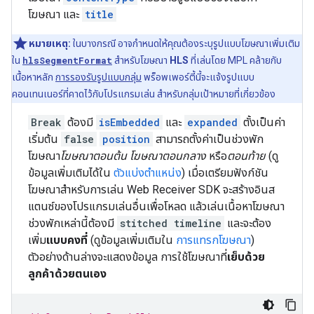
โฆษณา และ
title
หมายเหตุ:
ในบางกรณี อาจกำหนดให้คุณต้องระบุรูปแบบโฆษณาเพิ่มเติม
ใน
hlsSegmentFormat
สําหรับโฆษณา
HLS
ที่เล่นโดย MPL คล้ายกับ
เนื้อหาหลัก
การรองรับรูปแบบกลุ่ม
พร็อพเพอร์ตี้นี้จะแจ้งรูปแบบ
คอนเทนเนอร์ที่คาดไว้กับโปรแกรมเล่น สำหรับกลุ่มเป้าหมายที่เกี่ยวข้อง
Break
ต้องมี
isEmbedded
และ
expanded
ตั้งเป็นค่า
เริ่มต้น
false
position
สามารถตั้งค่าเป็นช่วงพัก
โฆษณา
โฆษณาตอนต้น
โฆษณาตอนกลาง
หรือ
ตอนท้าย
(ดู
ข้อมูลเพิ่มเติมได้ใน
ตัวแบ่งตำแหน่ง
) เมื่อเตรียมฟังก์ชัน
โฆษณาสำหรับการเล่น Web Receiver SDK จะสร้างอินส
แตนซ์ของโปรแกรมเล่นอื่นเพื่อโหลด แล้วเล่นเนื้อหาโฆษณา
ช่วงพักเหล่านี้ต้องมี
stitched timeline
และจะต้อง
เพิ่ม
แบบคงที่
(ดูข้อมูลเพิ่มเติมใน
การแทรกโฆษณา
)
ตัวอย่างด้านล่างจะแสดงข้อมูล การใช้โฆษณาที่
เย็บด้วย
ลูกค้าด้วยตนเอง