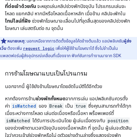
ที่ต่อเข้าด้วยกัน
จะหยุดเล่นคลิปช่วงพักปัจจุบัน โปรแกรมเล่นจะ
โหลด แยกคลิป หากมีหรือโหลดเนื้อหาหลัก เมื่อข้าม คลิปจะพักใน
ไทม์ไลน์ที่ฝัง
ช่วงพักโฆษณาจะเลื่อนไปที่จุดสิ้นสุดของคลิปช่วงพัก
โฆษณา เล่นสตรีมต่อ ณ จุดนั้น
หมายเหตุ:
นอกเหนือจากการติดตั้งข้อมูลโค้ดข้างต้นแล้ว แอปพลิเคชัน
ผู้ส่ง
เว็บ
ต้องเพิ่ม
request logic
เพื่อให้ผู้ใช้ข้ามโฆษณาได้ ซึ่งไม่จำเป็นใน
แพลตฟอร์มผู้ส่งอุปกรณ์เคลื่อนที่เนื่องจาก ฟังก์ชันการทำงานมาจาก SDK
การข้ามโฆษณาแบบเป็นโปรแกรม
นอกจากนี้ ผู้ใช้ยังข้ามโฆษณาโดยอัตโนมัติได้อีกด้วย
หากต้องการข้าม
ช่วงพักทั้งหมด
จากการเล่น แอปพลิเคชันควรตั้ง
ค่า
isWatched
ของ
Break
เป็น
true
ซึ่งคุณสามารถทำได้ทุก
เมื่อระหว่างการโหลด เล่นต่อเนื่องหรือเนื้อหา พร็อพเพอร์ตี้
isWatched
ได้รับการประเมินโดย ผู้เล่นเมื่อตรงกับ
position
ของช่วงพักตามเวลาปัจจุบันของเนื้อหาหลัก ที่ จุดนั้น ผู้เล่นจะตัดสิน
ใจว่าควรเข้าสู่ช่วงพักหรือไม่ ดูตัวอย่างด้านล่างซึ่งแสดงช่วงพัก