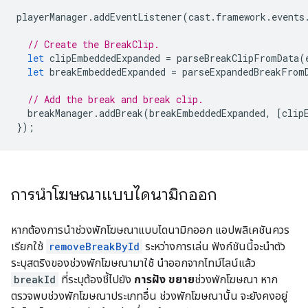
playerManager
.
addEventListener
(
cast
.
framework
.
events
// Create the BreakClip.
let
clipEmbeddedExpanded
=
parseBreakClipFromData
(
let
breakEmbeddedExpanded
=
parseExpandedBreakFrom
// Add the break and break clip.
breakManager
.
addBreak
(
breakEmbeddedExpanded
,
[
clip
});
การนำโฆษณาแบบไดนามิกออก
หากต้องการนำช่วงพักโฆษณาแบบไดนามิกออก แอปพลิเคชันควร
เรียกใช้
removeBreakById
ระหว่างการเล่น ฟังก์ชันนี้จะนำตัว
ระบุสตริงของช่วงพักโฆษณามาใช้ นำออกจากไทม์ไลน์แล้ว
breakId
ที่ระบุต้องชี้ไปยัง
การฝัง ขยาย
ช่วงพักโฆษณา หาก
ตรวจพบช่วงพักโฆษณาประเภทอื่น ช่วงพักโฆษณานั้น จะยังคงอยู่