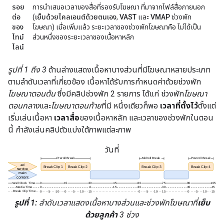
รอย
การนำเสนอเวลาของสื่อที่รองรับโฆษณา ที่มาจากไฟล์สื่อภายนอก
ต่อ
(
เย็บด้วยไคลเอนต์ด้วยตนเอง
,
VAST
และ
VMAP
ช่วงพัก
ของ
โฆษณา) เมื่อเพิ่มแล้ว ระยะเวลาของช่วงพักโฆษณาคือ ไม่ได้เป็น
ไทม์
ส่วนหนึ่งของระยะเวลาของเนื้อหาหลัก
ไลน์
รูปที่ 1 ถึง 3
ด้านล่างแสดงเนื้อหาบางส่วนที่มีโฆษณาหลายประเภท
ตามลำดับเวลาที่เกี่ยวข้อง เนื้อหาได้รับการกำหนดค่าด้วยช่วงพัก
โฆษณาตอนต้น
ซึ่งมีคลิปช่วงพัก 2 รายการ ได้แก่ ช่วงพัก
โฆษณา
ตอนกลาง
และ
โฆษณาตอนท้าย
ที่มี หนึ่งเดียวก็พอ
เวลาที่ตั้งไว้
ตั้งแต่
เริ่มเล่นเนื้อหา
เวลาสื่อ
ของเนื้อหาหลัก และเวลาของช่วงพักในตอน
นี้ กำลังเล่นคลิปตัวแบ่งใต้ภาพแต่ละภาพ
วันที่
รูปที่ 1:
ลำดับเวลาแสดงเนื้อหาบางส่วนและช่วงพักโฆษณาที่
เย็บ
ด้วยลูกค้า
3 ช่วง