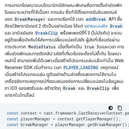
การแทรกโฆษณาแบบไดนามิกมีลักษณะพิเศษคือการตั้งค่าช่วงพัก
โฆษณาระหว่างที่ใช้เนื้อหา การเล่น ซึ่งทำได้โดยการรับอินสแตนซ์
ของ
BreakManager
และการเรียกใช้ เวลา
addBreak
API ซึ่ง
ต้องใช้พารามิเตอร์ 2 ตัวเป็นอย่างน้อย ได้แก่
ขยายแบบฝัง
Break
และ อาร์เรย์ของ
BreakClip
พร็อพเพอร์ตี้ที่ 3 (ไม่บังคับ) จะรวม
อยู่ด้วยเพื่อบังคับให้ส่งการเปลี่ยนแปลงไปยัง ผู้ส่งที่เชื่อมต่อผ่าน
การประกาศ
MediaStatus
เมื่อตั้งค่าเป็น
true
วันและเวลา การ
เพิ่มช่วงพักและการตัดคลิป รหัสที่เกี่ยวข้องจะต้องไม่ซ้ำกัน โฆษณา
เหล่านี้ สามารถเพิ่มได้เฉพาะเมื่อสร้างโปรแกรมเล่นแล้วเท่านั้น Web
Receiver SDK เริ่มทํางาน เวลา
PLAYER_LOADING
เหตุการณ์
เมื่อสร้างโปรแกรมเล่น ดูตัวอย่างด้านล่างซึ่งแสดงการใช้งานใน
เครื่องจัดการเหตุการณ์ที่ตอบสนองต่อการเปลี่ยนแปลงในข้อมูลเม
ตา ID3 ของสตรีมและ สร้างวัตถุ
Break
และ
BreakClip
เพื่อ
แทรกในไทม์ไลน์
const
context
=
cast
.
framework
.
CastReceiverContext
.
g
const
playerManager
=
context
.
getPlayerManager
();
const
breakManager
=
playerManager
.
getBreakManager
()