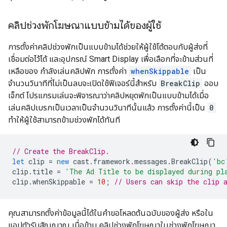
คลิปช่วงพักโฆษณาแบบข้ามได้ของผู้ใช้
การตั้งค่าคลิปช่วงพักเป็นแบบข้ามได้ช่วยให้ผู้ใช้โต้ตอบกับผู้ส่งที่
เชื่อมต่อไว้ได้ และอุปกรณ์ Smart Display เพื่อเลือกที่จะข้ามส่วนที่
เหลือของ กำลังเล่นคลิปพัก การตั้งค่า
whenSkippable
เป็น
จำนวนวินาทีที่ไม่เป็นลบจะเปิดใช้ฟีเจอร์นี้สำหรับ
BreakClip
ออบ
เจ็กต์ โปรแกรมเล่นจะพิจารณาว่าคลิปหยุดพักเป็นแบบข้ามได้เมื่อ
เล่นคลิปเบรกเป็นเวลาเป็นจำนวนวินาทีนั้นแล้ว การตั้งค่านี้เป็น
0
ทำให้ผู้ใช้สามารถข้ามช่วงพักได้ทันที
// Create the BreakClip.
let
clip
=
new
cast
.
framework
.
messages
.
BreakClip
(
'bc
clip
.
title
=
'The Ad Title to be displayed during pl
clip
.
whenSkippable
=
10
;
// Users can skip the clip 
คุณสามารถตั้งค่าข้อมูลนี้ได้ในคำขอโหลดต้นฉบับของผู้ส่ง หรือใน
แอปตัวรับสัญญาณ เมื่อข้าม คลิปช่วงพักโฆษณาในช่วงพักโฆษณา