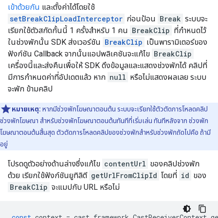
เข้าด้วยกัน
และตั้งค่าได้โดยใช้
setBreakClipLoadInterceptor
ก่อนป้อน
Break
ระบบจะ
เรียกใช้ตัวสกัดกั้นนี้ 1 ครั้งสำหรับ 1 คน
BreakClip
ที่กำหนดไว้
ในช่วงพักนั้น SDK ส่งเวอร์ชัน
BreakClip
เป็นพารามิเตอร์ของ
ฟังก์ชัน Callback จากนั้นแอปพลิเคชันจะแก้ไข
BreakClip
เครื่องนี้และส่งคืนเพื่อให้ SDK ดึงข้อมูลและแสดงช่วงพักได้ คลิปที่
มีการกำหนดค่าที่อัปเดตแล้ว หาก
null
หรือไม่แสดงผลเลย ระบบ
จะพัก ข้ามคลิป
หมายเหตุ:
หากมีช่วงพักโฆษณาตอนต้น ระบบจะเรียกใช้ตัวตัดการโหลดคลิป
ช่วงพักโฆษณา สำหรับช่วงพักโฆษณาตอนต้นทันทีที่เริ่มเล่น ทันทีหลังจาก ช่วงพัก
โฆษณาตอนต้นสิ้นสุด ตัวตัดการโหลดคลิปของช่วงพักสำหรับช่วงพักถัดไปคือ ถ้ามี
อยู่
โปรดดูตัวอย่างด้านล่างซึ่งแก้ไข
contentUrl
ของคลิปช่วงพัก
ด้วย เรียกใช้ฟังก์ชันยูทิลิตี
getUrlFromClipId
โดยที่
id
ของ
BreakClip
จะแมปกับ URL หรือไม่
const
context
=
cast
.
framework
.
CastReceiverContext
.
g