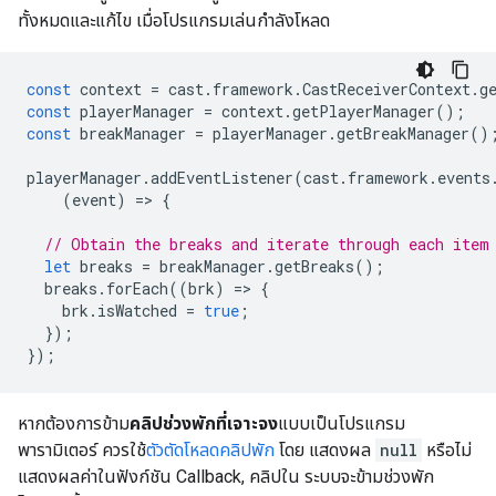
ทั้งหมดและแก้ไข เมื่อโปรแกรมเล่นกำลังโหลด
const
context
=
cast
.
framework
.
CastReceiverContext
.
g
const
playerManager
=
context
.
getPlayerManager
();
const
breakManager
=
playerManager
.
getBreakManager
()
playerManager
.
addEventListener
(
cast
.
framework
.
events
(
event
)
=
>
{
// Obtain the breaks and iterate through each item
let
breaks
=
breakManager
.
getBreaks
();
breaks
.
forEach
((
brk
)
=
>
{
brk
.
isWatched
=
true
;
});
});
หากต้องการข้าม
คลิปช่วงพักที่เจาะจง
แบบเป็นโปรแกรม
พารามิเตอร์ ควรใช้
ตัวตัดโหลดคลิปพัก
โดย แสดงผล
null
หรือไม่
แสดงผลค่าในฟังก์ชัน Callback, คลิปใน ระบบจะข้ามช่วงพัก