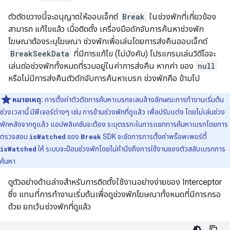
ตัวตัดขวางนี้จะอนุญาตให้ออบเจ็กต์
Break
ในช่วงพักที่เกี่ยวข้อง
สามารถ แก้ไขแล้ว เมื่อติดตั้ง เครื่องมือดักจับการค้นหาช่วงพัก
โฆษณาต้องระบุโฆษณา ช่วงพักเพื่อเล่นโดยการส่งคืนออบเจ็กต์
BreakSeekData
ที่มีการแก้ไข (ไม่บังคับ) โปรแกรมเล่นวิดีโอจะ
เล่นต่อช่วงพักทั้งหมดที่รวมอยู่ในค่าการส่งคืน หากค่า ของ
null
หรือไม่มีการส่งคืนตัวดักจับการค้นหาเบรก ช่วงพักคือ ข้ามไป
หมายเหตุ:
การตั้งค่าตัวตัดการค้นหาเบรกจะลบล้างลักษณะการทำงานเริ่มต้น
ช่วงเวลานี้ มีฟีเจอร์ต่างๆ เช่น การข้ามช่วงพักที่ดูแล้ว เพื่อปรับแต่ง โดยไม่เล่นช่วง
พักหลังจากดูแล้ว แอปพลิเคชันจะต้อง ระบุตรรกะในการแยกการค้นหาเบรกโดยการ
ตรวจสอบ
isWatched
ของ
Break
SDK จะจัดการการตั้งค่าพร็อพเพอร์ตี้
isWatched
ให้ ระบบจะป้อนช่วงพักโดยไม่คำนึงถึงการใช้งานของตัวสลับเบรกการ
ค้นหา
ดูตัวอย่างด้านล่างสำหรับการติดตั้งใช้งานอย่างง่ายของ Interceptor
ซึ่ง แทนที่การทำงานเริ่มต้นเพื่อดูช่วงพักโฆษณาทั้งหมดที่มีการกรอ
ด้วย ยกเว้นช่วงพักที่ดูแล้ว