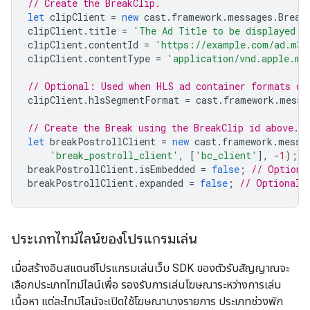
// Create the BreakClip.
let
clipClient
=
new
cast
.
framework
.
messages
.
Break
clipClient
.
title
=
'The Ad Title to be displayed d
clipClient
.
contentId
=
'https://example.com/ad.m3u
clipClient
.
contentType
=
'application/vnd.apple.mp
// Optional: Used when HLS ad container formats di
clipClient
.
hlsSegmentFormat
=
cast
.
framework
.
messa
// Create the Break using the BreakClip id above.
let
breakPostrollClient
=
new
cast
.
framework
.
messa
'break_postroll_client'
,
[
'bc_client'
],
-
1
);
breakPostrollClient
.
isEmbedded
=
false
;
// Optiona
breakPostrollClient
.
expanded
=
false
;
// Optional:
ประเภทไทม์ไลน์ของโปรแกรมเล่น
เมื่อสร้างอินสแตนซ์โปรแกรมเล่นเว็บ SDK ของตัวรับสัญญาณจะ
เลือกประเภทไทม์ไลน์เพื่อ รองรับการเล่นโฆษณาระหว่างการเล่น
เนื้อหา แต่ละไทม์ไลน์จะเปิดใช้โฆษณาบางรายการ ประเภทช่วงพัก