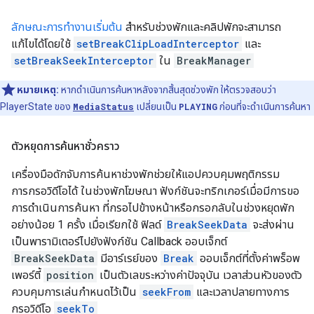
ลักษณะการทำงานเริ่มต้น
สำหรับช่วงพักและคลิปพักจะสามารถ
แก้ไขได้โดยใช้
setBreakClipLoadInterceptor
และ
setBreakSeekInterceptor
ใน
BreakManager
หมายเหตุ:
หากดำเนินการค้นหาหลังจากสิ้นสุดช่วงพัก ให้ตรวจสอบว่า
PlayerState ของ
MediaStatus
เปลี่ยนเป็น
PLAYING
ก่อนที่จะดำเนินการค้นหา
ตัวหยุดการค้นหาชั่วคราว
เครื่องมือดักจับการค้นหาช่วงพักช่วยให้แอปควบคุมพฤติกรรม
การกรอวิดีโอได้ ในช่วงพักโฆษณา ฟังก์ชันจะทริกเกอร์เมื่อมีการขอ
การดำเนินการค้นหา ที่กรอไปข้างหน้าหรือกรอกลับในช่วงหยุดพัก
อย่างน้อย 1 ครั้ง เมื่อเรียกใช้ ฟิลด์
BreakSeekData
จะส่งผ่าน
เป็นพารามิเตอร์ไปยังฟังก์ชัน Callback ออบเจ็กต์
BreakSeekData
มีอาร์เรย์ของ
Break
ออบเจ็กต์ที่ตั้งค่าพร็อพ
เพอร์ตี้
position
เป็นตัวเลขระหว่างค่าปัจจุบัน เวลาส่วนหัวของตัว
ควบคุมการเล่นกำหนดไว้เป็น
seekFrom
และเวลาปลายทางการ
กรอวิดีโอ
seekTo