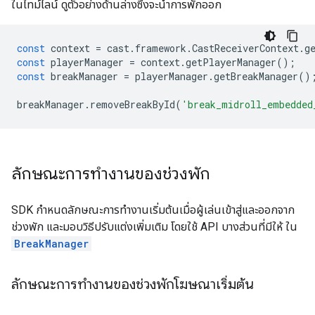
ในไทม์ไลน์ ดูตัวอย่างด้านล่างซึ่งจะนำการพักออก
const
context
=
cast
.
framework
.
CastReceiverContext
.
g
const
playerManager
=
context
.
getPlayerManager
();
const
breakManager
=
playerManager
.
getBreakManager
()
breakManager
.
removeBreakById
(
'break_midroll_embedded
ลักษณะการทำงานของช่วงพัก
SDK กำหนดลักษณะการทำงานเริ่มต้นเมื่อผู้เล่นเข้าสู่และออกจาก
ช่วงพัก และมอบวิธีปรับแต่งเพิ่มเติม โดยใช้ API บางส่วนที่มีให้ ใน
BreakManager
ลักษณะการทำงานของช่วงพักโฆษณาเริ่มต้น