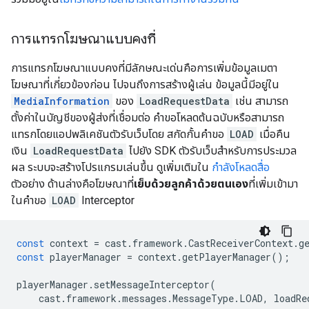
การแทรกโฆษณาแบบคงที่
การแทรกโฆษณาแบบคงที่มีลักษณะเด่นคือการเพิ่มข้อมูลเมตา
โฆษณาที่เกี่ยวข้องก่อน ไปจนถึงการสร้างผู้เล่น ข้อมูลนี้มีอยู่ใน
MediaInformation
ของ
LoadRequestData
เช่น สามารถ
ตั้งค่าในบัญชีของผู้ส่งที่เชื่อมต่อ คำขอโหลดต้นฉบับหรือสามารถ
แทรกโดยแอปพลิเคชันตัวรับเว็บโดย สกัดกั้นคำขอ
LOAD
เมื่อคืน
เงิน
LoadRequestData
ไปยัง SDK ตัวรับเว็บสำหรับการประมวล
ผล ระบบจะสร้างโปรแกรมเล่นขึ้น ดูเพิ่มเติมใน
กำลังโหลดสื่อ
ตัวอย่าง ด้านล่างคือโฆษณาที่
เย็บด้วยลูกค้าด้วยตนเอง
ที่เพิ่มเข้ามา
ในคำขอ
LOAD
Interceptor
const
context
=
cast
.
framework
.
CastReceiverContext
.
g
const
playerManager
=
context
.
getPlayerManager
();
playerManager
.
setMessageInterceptor
(
cast
.
framework
.
messages
.
MessageType
.
LOAD
,
loadRe