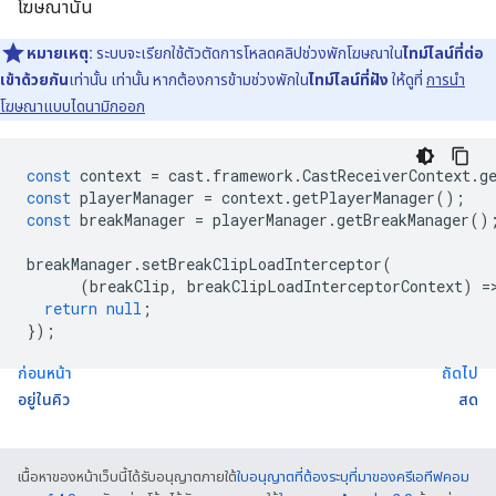
โฆษณานั้น
หมายเหตุ:
ระบบจะเรียกใช้ตัวตัดการโหลดคลิปช่วงพักโฆษณาใน
ไทม์ไลน์ที่ต่อ
เข้าด้วยกัน
เท่านั้น เท่านั้น หากต้องการข้ามช่วงพักใน
ไทม์ไลน์ที่ฝัง
ให้ดูที่
การนำ
โฆษณาแบบไดนามิกออก
const
context
=
cast
.
framework
.
CastReceiverContext
.
g
const
playerManager
=
context
.
getPlayerManager
();
const
breakManager
=
playerManager
.
getBreakManager
()
breakManager
.
setBreakClipLoadInterceptor
(
(
breakClip
,
breakClipLoadInterceptorContext
)
=
return
null
;
});
ก่อนหน้า
ถัดไป
อยู่ในคิว
สด
เนื้อหาของหน้าเว็บนี้ได้รับอนุญาตภายใต้
ใบอนุญาตที่ต้องระบุที่มาของครีเอทีฟคอม