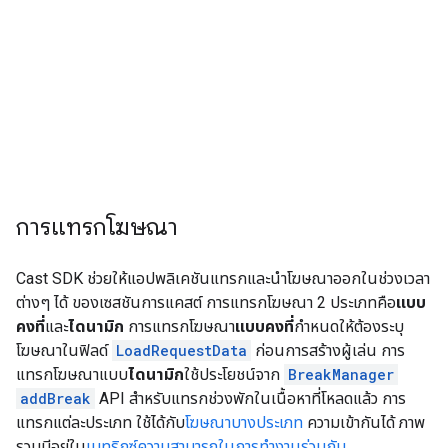
ท้าย
เกิดข้อผิด
พลาด
BREAK_ENDED
เริ่มทำงานเมื่อ
คลิปช่วงพักล่าสุด
ในช่วงพักสิ้นสุด
การแทรกโฆษณา
Cast SDK ช่วยให้แอปพลิเคชันแทรกและนำโฆษณาออกในช่วงเวลา
ต่างๆ ได้ ของเซสชันการแคสต์ การแทรกโฆษณา 2 ประเภทคือ
แบบ
คงที่
และ
ไดนามิก
การแทรกโฆษณา
แบบคงที่
กำหนดให้ต้องระบุ
โฆษณาในฟิลด์
LoadRequestData
ก่อนการสร้างผู้เล่น การ
แทรกโฆษณาแบบ
ไดนามิก
ใช้ประโยชน์จาก
BreakManager
addBreak
API สำหรับแทรกช่วงพักในเนื้อหาที่โหลดแล้ว การ
แทรกแต่ละประเภท ใช้ได้กับ
โฆษณาบางประเภท
ความเข้ากันได้ ภาพ
รวมมีอยู่ใน
เมทริกซ์ความสามารถในการทำงานร่วมกัน