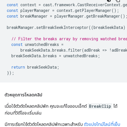
const
context
=
cast
.
framework
.
CastReceiverContext
.
g
const
playerManager
=
context
.
getPlayerManager
();
const
breakManager
=
playerManager
.
getBreakManager
()
breakManager
.
setBreakSeekInterceptor
((
breakSeekData
)
// Filter the breaks array by removing watched bre
const
unwatchedBreaks
=
breakSeekData
.
breaks
.
filter
(
adBreak
=
>
!
adBrea
breakSeekData
.
breaks
=
unwatchedBreaks
;
return
breakSeekData
;
});
ตัวหยุดการโหลดคลิป
เมื่อใช้ตัวตัดโหลดคลิปพัก คุณจะแก้ไขออบเจ็กต์
BreakClip
ได้
ก่อนที่วิดีโอจะเริ่มเล่น
มีการเรียกใช้ตัวตัดโหลดคลิปพักเฉพาะสำหรับ
ตัวแบ่งไทม์ไลน์ที่เย็บ