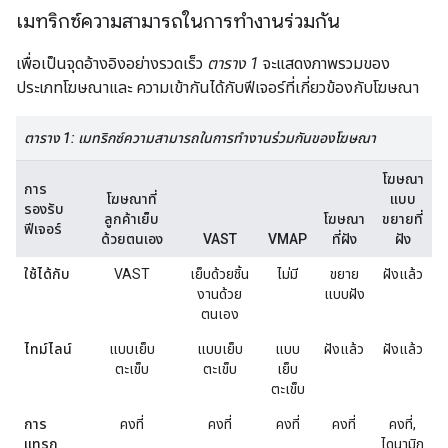
เมทริกซ์ความสามารถในการทำงานร่วมกัน
เพื่อเป็นจุดอ้างอิงอย่างรวดเร็ว
ตาราง 1
จะแสดงภาพรวมของ
ประเภทโฆษณาและ ความเข้ากันได้กับฟีเจอร์ที่เกี่ยวข้องกับโฆษณา
ตาราง 1: เมทริกซ์ความสามารถในการทำงานร่วมกันของโฆษณา
โฆษณา
การ
โฆษณาที่
แบบ
รองรับ
ลูกค้าเย็บ
โฆษณา
ขยายที่
ฟีเจอร์
ด้วยตนเอง
VAST
VMAP
ที่ฝัง
ฝัง
ใช้ได้กับ
VAST
เย็บด้วยชิ้น
ไม่มี
ขยาย
ฝังแล้ว
งานด้วย
แบบฝัง
ตนเอง
ไทม์ไลน์
แบบเย็บ
แบบเย็บ
แบบ
ฝังแล้ว
ฝังแล้ว
ตะเข็บ
ตะเข็บ
เย็บ
ตะเข็บ
การ
คงที่
คงที่
คงที่
คงที่
คงที่,
แทรก
ไดนามิก