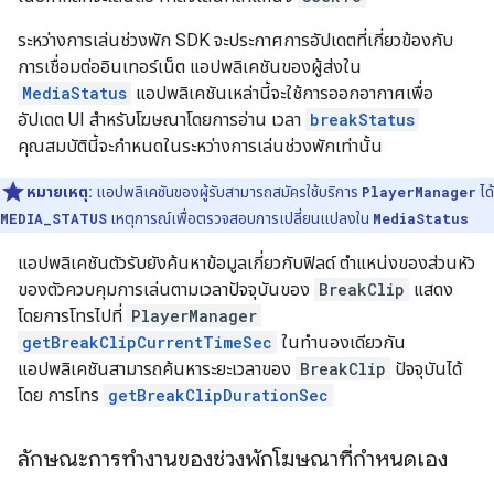
ระหว่างการเล่นช่วงพัก SDK จะประกาศการอัปเดตที่เกี่ยวข้องกับ
การเชื่อมต่ออินเทอร์เน็ต แอปพลิเคชันของผู้ส่งใน
MediaStatus
แอปพลิเคชันเหล่านี้จะใช้การออกอากาศเพื่อ
อัปเดต UI สำหรับโฆษณาโดยการอ่าน เวลา
breakStatus
คุณสมบัตินี้จะกำหนดในระหว่างการเล่นช่วงพักเท่านั้น
หมายเหตุ:
แอปพลิเคชันของผู้รับสามารถสมัครใช้บริการ
PlayerManager
ได้
MEDIA_STATUS
เหตุการณ์เพื่อตรวจสอบการเปลี่ยนแปลงใน
MediaStatus
แอปพลิเคชันตัวรับยังค้นหาข้อมูลเกี่ยวกับฟิลด์ ตำแหน่งของส่วนหัว
ของตัวควบคุมการเล่นตามเวลาปัจจุบันของ
BreakClip
แสดง
โดยการโทรไปที่
PlayerManager
getBreakClipCurrentTimeSec
ในทํานองเดียวกัน
แอปพลิเคชันสามารถค้นหาระยะเวลาของ
BreakClip
ปัจจุบันได้
โดย การโทร
getBreakClipDurationSec
ลักษณะการทำงานของช่วงพักโฆษณาที่กำหนดเอง