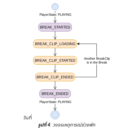
ตารางที่ 2: เหตุการณ์ช่วงพักโฆษณาและคำ
อธิบาย
เหตุการณ์ช่วงพัก
คำอธิบาย
BREAK_STARTED
เริ่มทำงานเมื่อ
เวลาสื่อปัจจุบัน
ของเนื้อหาหลัก
เท่ากับ
position
ของ
ช่วงพักที่ไม่ได้ดู
BREAK_CLIP_LOADING
เริ่มทำงานเมื่อ
คลิปช่วงพักของ
ไทม์ไลน์ที่ต่อกัน
เริ่มโหลดเท่านั้น
BREAK_CLIP_STARTED
เริ่มทำงานเมื่อ
คลิปพักเริ่มเล่น
วันที่
BREAK_CLIP_ENDED
เริ่มทำงานเมื่อ
รูปที่ 4
: วงจรเหตุการณ์ช่วงพัก
คลิปพักสิ้นสุดลง
วันที่