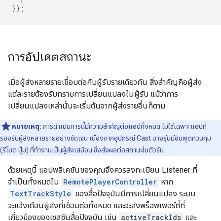
});
การอัปเดตสถานะ
เมื่อผู้ส่งหลายรายเชื่อมต่อกับผู้รับรายเดียวกัน สิ่งสำคัญคือผู้ส่ง
แต่ละรายต้องรับทราบการเปลี่ยนแปลงในผู้รับ แม้ว่าการ
เปลี่ยนแปลงเหล่านั้นจะเริ่มต้นจากผู้ส่งรายอื่นก็ตาม
หมายเหตุ:
การดำเนินการนี้มีความสำคัญต่อแอปทั้งหมด ไม่ใช่เฉพาะแอปที่
รองรับผู้ส่งหลายรายอย่างชัดเจน เนื่องจากอุปกรณ์ Cast บางรุ่นมีอินพุตควบคุม
(รีโมต ปุ่ม) ที่ทำงานเป็นผู้ส่งเสมือน ซึ่งส่งผลต่อสถานะในตัวรับ
ด้วยเหตุนี้ แอปพลิเคชันของคุณจึงควรลงทะเบียน Listener ที่
จำเป็นทั้งหมดใน
RemotePlayerController
หาก
TextTrackStyle
ของสื่อปัจจุบันมีการเปลี่ยนแปลง ระบบ
จะแจ้งเตือนผู้ส่งที่เชื่อมต่อทั้งหมด และจะส่งพร็อพเพอร์ตี้ที่
เกี่ยวข้องของเซสชันสื่อปัจจุบัน เช่น
activeTrackIds
และ