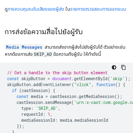
ดู
การควบคุมระดับเสียงของผู้ส่ง
ใน
รายการตรวจสอบการออกแบบ
การส่งข้อความสื่อไปยังผู้รับ
Media Messages
สามารถส่งจากผู้ส่งไปยังผู้รับได้ ตัวอย่างเช่น
หากต้องการส่ง
SKIP_AD
ข้อความถึงผู้รับ ให้ทำดังนี้
// Get a handle to the skip button element
const
skipButton
=
document
.
getElementById
(
'skip'
);
skipButton
.
addEventListener
(
"click"
,
function
()
{
if
(
castSession
)
{
const
media
=
castSession
.
getMediaSession
();
castSession
.
sendMessage
(
'urn:x-cast:com.google.c
type
:
'SKIP_AD'
,
requestId
:
1
,
mediaSessionId
:
media
.
mediaSessionId
});
}