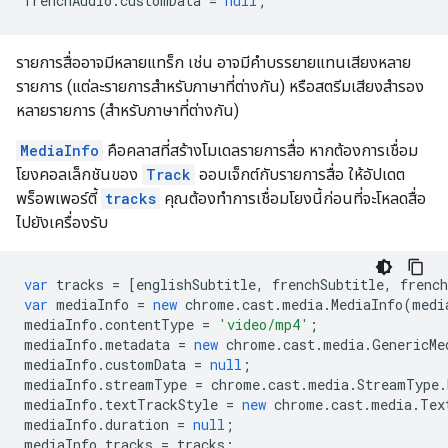
frenchAudio
.
customData
=
null
;
รายการสื่ออาจมีหลายแทร็ก เช่น อาจมีคำบรรยายแทนเสียงหลาย
รายการ (แต่ละรายการสำหรับภาษาที่ต่างกัน) หรือสตรีมเสียงสำรอง
หลายรายการ (สำหรับภาษาที่ต่างกัน)
MediaInfo
คือคลาสที่สร้างโมเดลรายการสื่อ หากต้องการเชื่อม
โยงคอลเล็กชันของ
Track
ออบเจ็กต์กับรายการสื่อ ให้อัปเดต
พร็อพเพอร์ตี้
tracks
คุณต้องทำการเชื่อมโยงนี้ก่อนที่จะโหลดสื่อ
ไปยังเครื่องรับ
var
tracks
=
[
englishSubtitle
,
frenchSubtitle
,
french
var
mediaInfo
=
new
chrome
.
cast
.
media
.
MediaInfo
(
medi
mediaInfo
.
contentType
=
'video/mp4'
;
mediaInfo
.
metadata
=
new
chrome
.
cast
.
media
.
GenericMe
mediaInfo
.
customData
=
null
;
mediaInfo
.
streamType
=
chrome
.
cast
.
media
.
StreamType
.
mediaInfo
.
textTrackStyle
=
new
chrome
.
cast
.
media
.
Tex
mediaInfo
.
duration
=
null
;
mediaInfo
.
tracks
=
tracks
;