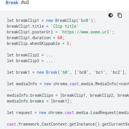
Break
ดังนี้
let
breakClip1
=
new
BreakClip
(
'bc0'
);
breakClip1
.
title
=
'Clip title'
breakClip1
.
posterUrl
=
'https://www.some.url'
;
breakClip1
.
duration
=
60
;
breakClip
.
whenSKippable
=
5
;
let
breakClip2
=
...
let
breakClip3
=
...
let
break1
=
new
Break
(
'b0'
,
[
'bc0', 'bc1', 'bc2'
]
,
let
mediaInfo
=
new
chrome
.
cast
.
media
.
MediaInfo
(
<
con
...
mediaInfo
.
breakClips
=
[
breakClip1, breakClip2, brea
mediaInfo
.
breaks
=
[
break1
]
;
let
request
=
new
chrome
.
cast
.
media
.
LoadRequest
(
medi
cast
.
framework
.
CastContext
.
getInstance
().
getCurrentS