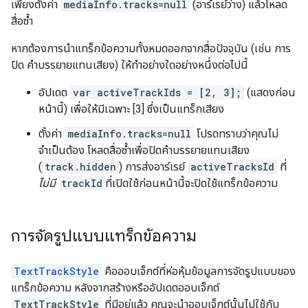
เพียงตั้งค่า
mediaInfo.tracks=null
(อาร์เรย์ว่าง) แล้วโหลด
สื่อซ้ำ
หากต้องการนำแทร็กข้อความทั้งหมดออกจากสื่อปัจจุบัน (เช่น การ
ปิด คำบรรยายแทนเสียง) ให้ทำอย่างใดอย่างหนึ่งต่อไปนี้
อัปเดต
var activeTrackIds = [2, 3];
(แสดงก่อน
หน้านี้) เพื่อให้มีเฉพาะ [3] ซึ่งเป็นแทร็กเสียง
ตั้งค่า
mediaInfo.tracks=null
โปรดทราบว่าคุณไม่
จำเป็นต้อง โหลดสื่อซ้ำเพื่อปิดคำบรรยายแทนเสียง
(
track.hidden
) การส่งอาร์เรย์
activeTracksId
ที่
ไม่มี
trackId
ที่เปิดใช้ก่อนหน้านี้จะปิดใช้แทร็กข้อความ
การจัดรูปแบบแทร็กข้อความ
TextTrackStyle
คือออบเจ็กต์ที่ห่อหุ้มข้อมูลการจัดรูปแบบของ
แทร็กข้อความ หลังจากสร้างหรืออัปเดตออบเจ็กต์
TextTrackStyle
ที่มีอยู่แล้ว คุณจะนำออบเจ็กต์นั้นไปใช้กับ