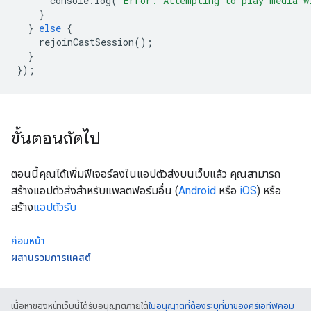
console
.
log
(
"Error: Attempting to play media w
}
}
else
{
rejoinCastSession
();
}
});
ขั้นตอนถัดไป
ตอนนี้คุณได้เพิ่มฟีเจอร์ลงในแอปตัวส่งบนเว็บแล้ว คุณสามารถ
สร้างแอปตัวส่งสำหรับแพลตฟอร์มอื่น (
Android
หรือ
iOS
) หรือ
สร้าง
แอปตัวรับ
ก่อนหน้า
ผสานรวมการแคสต์
เนื้อหาของหน้าเว็บนี้ได้รับอนุญาตภายใต้
ใบอนุญาตที่ต้องระบุที่มาของครีเอทีฟคอม