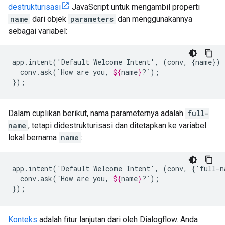
destrukturisasi
JavaScript untuk mengambil properti
name
dari objek
parameters
dan menggunakannya
sebagai variabel:
app.intent('Default
Welcome
Intent',
(conv,
{name})
conv.ask(`How
are
you,
${
name
}
?`);

});
Dalam cuplikan berikut, nama parameternya adalah
full-
name
, tetapi didestrukturisasi dan ditetapkan ke variabel
lokal bernama
name
:
app.intent('Default
Welcome
Intent',
(conv,
{'full-n
conv.ask(`How
are
you,
${
name
}
?`);

});
Konteks
adalah fitur lanjutan dari oleh Dialogflow. Anda