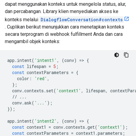
dapat menggunakan konteks untuk mengelola status, alur,
dan percabangan. Library klien menyediakan akses ke
konteks melalui
DialogflowConversation#contexts
. Cuplikan berikut menunjukkan cara menetapkan konteks
secara terprogram di webhook fulfillment Anda dan cara
mengambil objek konteks:
app
.
intent
(
'intent1'
,
(
conv
)
=
>
{
const
lifespan
=
5
;
const
contextParameters
=
{
color
:
'red'
,
};
conv
.
contexts
.
set
(
'context1'
,
lifespan
,
contextPar
//
...
conv
.
ask
(
'...'
);
});
app
.
intent
(
'intent2'
,
(
conv
)
=
>
{
const
context1
=
conv
.
contexts
.
get
(
'context1'
);
const
contextParameters
=
context1
.
parameters
;