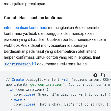
melanjutkan percakapan.
Contoh: Hasil bantuan konfirmasi
intent bantuan konfirmasi
memungkinkan Anda meminta
konfirmasi ya/tidak dari pengguna dan mendapatkan
jawaban yang dihasilkan. Cuplikan berikut menunjukkan cara
webhook Anda dapat menyesuaikan responsnya
berdasarkan pada hasil yang dikembalikan oleh intent
helper konfirmasi. Untuk contoh yang lebih lengkap, lihat
Confirmation
dokumentasi referensi kelas.
//
Create
Dialogflow
intent
with
`actions_intent_CON
app
.
intent
(
'get_confirmation'
,
(
conv
,
input
,
confirm
if
(
confirmation
)
{
conv
.
close
(
`Great! I'm glad you want to do it!`
)
}
else
{
conv
.
close
(
`That's okay. Let's not do it now.`
);
}