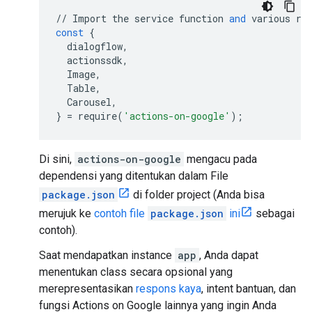
//
Import
the
service
function
and
various
re
const
{
dialogflow
,
actionssdk
,
Image
,
Table
,
Carousel
,
}
=
require
(
'actions-on-google'
);
Di sini,
actions-on-google
mengacu pada
dependensi yang ditentukan dalam File
package.json
di folder project (Anda bisa
merujuk ke
contoh file
package.json
ini
sebagai
contoh).
Saat mendapatkan instance
app
, Anda dapat
menentukan class secara opsional yang
merepresentasikan
respons kaya
, intent bantuan, dan
fungsi Actions on Google lainnya yang ingin Anda