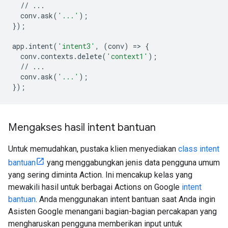
//
...
conv
.
ask
(
'...'
);
});
app
.
intent
(
'intent3'
,
(
conv
)
=
>
{
conv
.
contexts
.
delete
(
'context1'
);
//
...
conv
.
ask
(
'...'
);
});
Mengakses hasil intent bantuan
Untuk memudahkan, pustaka klien menyediakan
class intent
bantuan
yang menggabungkan jenis data pengguna umum
yang sering diminta Action. Ini mencakup kelas yang
mewakili hasil untuk berbagai Actions on Google
intent
bantuan
. Anda menggunakan intent bantuan saat Anda ingin
Asisten Google menangani bagian-bagian percakapan yang
mengharuskan pengguna memberikan input untuk