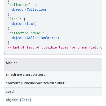
"collection"
: 
{
object (
Collection
)
}
,
"list"
: 
{
object (
List
)
}
,
"collectionBrowse"
: 
{
object (
CollectionBrowse
)
}
// End of list of possible types for union field 
con
}
Alanlar
content
Birleştirme alanı
.
content
şunlardan yalnızca biri olabilir:
card
object (
Card
)