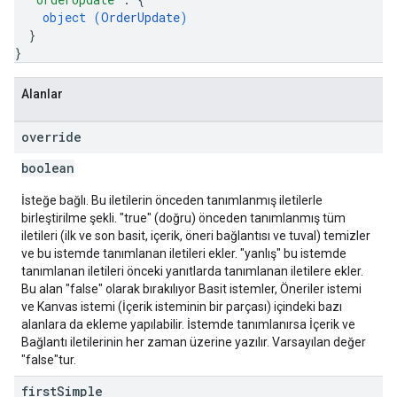
object (
OrderUpdate
)
}
}
Alanlar
override
boolean
İsteğe bağlı. Bu iletilerin önceden tanımlanmış iletilerle
birleştirilme şekli. "true" (doğru) önceden tanımlanmış tüm
iletileri (ilk ve son basit, içerik, öneri bağlantısı ve tuval) temizler
ve bu istemde tanımlanan iletileri ekler. "yanlış" bu istemde
tanımlanan iletileri önceki yanıtlarda tanımlanan iletilere ekler.
Bu alan "false" olarak bırakılıyor Basit istemler, Öneriler istemi
ve Kanvas istemi (İçerik isteminin bir parçası) içindeki bazı
alanlara da ekleme yapılabilir. İstemde tanımlanırsa İçerik ve
Bağlantı iletilerinin her zaman üzerine yazılır. Varsayılan değer
"false"tur.
first
Simple