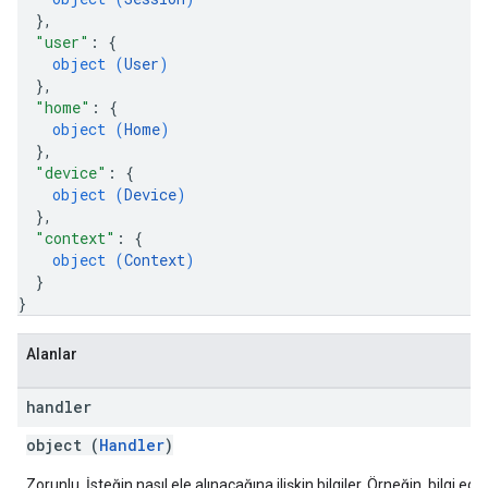
}
,
"user"
: 
{
object (
User
)
}
,
"home"
: 
{
object (
Home
)
}
,
"device"
: 
{
object (
Device
)
}
,
"context"
: 
{
object (
Context
)
}
}
Alanlar
handler
object (
Handler
)
Zorunlu. İsteğin nasıl ele alınacağına ilişkin bilgiler. Örneğin, bilgi ed