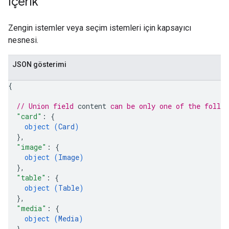
İçerik
Zengin istemler veya seçim istemleri için kapsayıcı
nesnesi.
JSON gösterimi
{
// Union field 
content
 can be only one of the follo
"card"
: 
{
object (
Card
)
}
,
"image"
: 
{
object (
Image
)
}
,
"table"
: 
{
object (
Table
)
}
,
"media"
: 
{
object (
Media
)
}
,