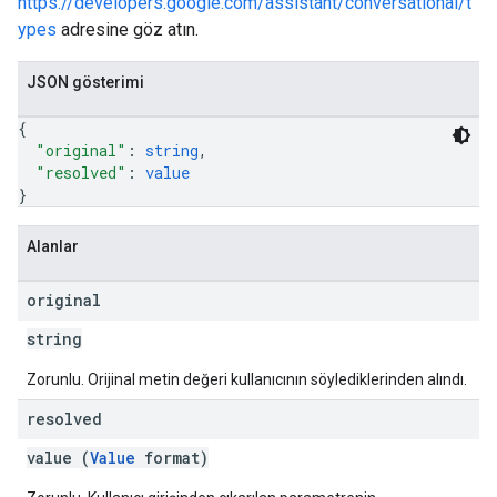
https://developers.google.com/assistant/conversational/t
ypes
adresine göz atın.
JSON gösterimi
{
"original"
: 
string
,
"resolved"
: 
value
}
Alanlar
original
string
Zorunlu. Orijinal metin değeri kullanıcının söylediklerinden alındı.
resolved
value (
Value
format)