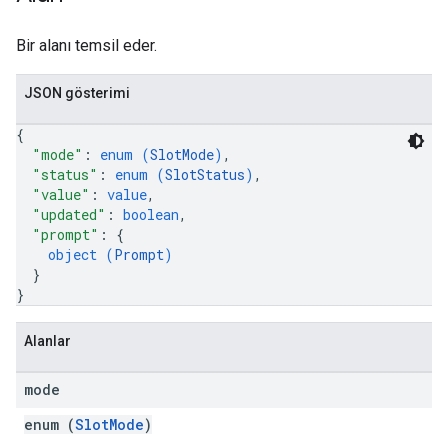
Bir alanı temsil eder.
JSON gösterimi
{
"mode"
: 
enum (
SlotMode
)
,
"status"
: 
enum (
SlotStatus
)
,
"value"
: 
value
,
"updated"
: 
boolean
,
"prompt"
: 
{
object (
Prompt
)
}
}
Alanlar
mode
enum (
SlotMode
)