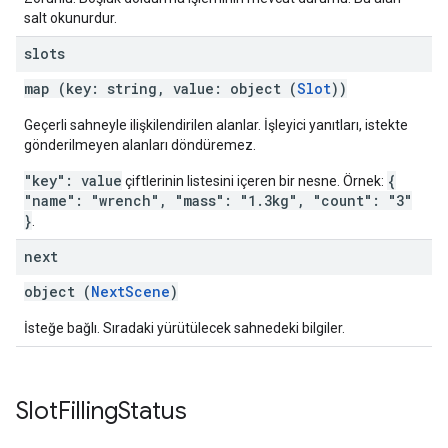
salt okunurdur.
slots
map (key: string, value: object (
Slot
))
Geçerli sahneyle ilişkilendirilen alanlar. İşleyici yanıtları, istekte
gönderilmeyen alanları döndüremez.
"key": value
{
çiftlerinin listesini içeren bir nesne. Örnek:
"name": "wrench", "mass": "1.3kg", "count": "3"
}
.
next
object (
NextScene
)
İsteğe bağlı. Sıradaki yürütülecek sahnedeki bilgiler.
Slot
Filling
Status