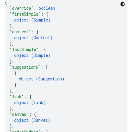
{
"override"
: 
boolean
,
"firstSimple"
: 
{
object (
Simple
)
}
,
"content"
: 
{
object (
Content
)
}
,
"lastSimple"
: 
{
object (
Simple
)
}
,
"suggestions"
: 
[
{
object (
Suggestion
)
}
]
,
"link"
: 
{
object (
Link
)
}
,
"canvas"
: 
{
object (
Canvas
)
}
,
"orderUpdate"
: 
{