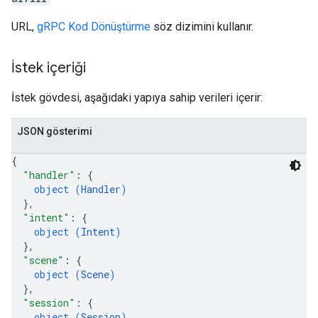
URL,
gRPC Kod Dönüştürme
söz dizimini kullanır.
İstek içeriği
İstek gövdesi, aşağıdaki yapıya sahip verileri içerir:
JSON gösterimi
{
"handler"
: 
{
object (
Handler
)
}
,
"intent"
: 
{
object (
Intent
)
}
,
"scene"
: 
{
object (
Scene
)
}
,
"session"
: 
{
object (
Session
)