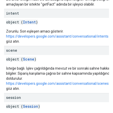
amaçlayan bir istekte "getFact" adında bir işleyici olabilir.
intent
object (
Intent
)
Zorunlu. Son eşleşen amacı gösterir.
https://developers.google.com/assistant/conversational/intents
ad
göz atın.
scene
object (
Scene
)
İsteğe bağlı. İşlev çağrıldığında mevcut ve bir sonraki sahne hakkınd
bilgiler. Sipariş karşılama çağrısı bir sahne kapsamında yapıldığında
doldurulur.
https://developers.google.com/assistant/conversational/scenes
ad
göz atın.
session
object (
Session
)