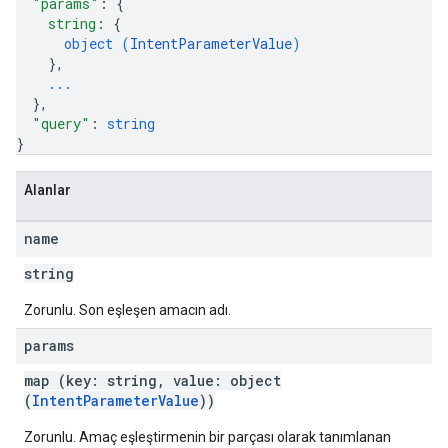
"params"
: 
{
string
: 
{
object (
IntentParameterValue
)
}
,
...
}
,
"query"
: 
string
}
Alanlar
name
string
Zorunlu. Son eşleşen amacın adı.
params
map (key: string, value: object
(
IntentParameterValue
))
Zorunlu. Amaç eşleştirmenin bir parçası olarak tanımlanan