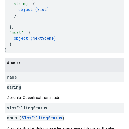
string
: 
{
object (
Slot
)
}
,
...
}
,
"next"
: 
{
object (
NextScene
)
}
}
Alanlar
name
string
Zorunlu. Geçerli sahnenin adı.
slot
Filling
Status
enum (
SlotFillingStatus
)
Zorunlu. Boşluk doldurma işleminin mevcut durumu. Bu alan