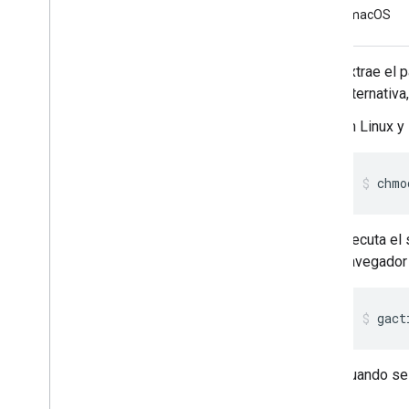
macOS
Extrae el 
alternativ
En Linux y
chmo
Ejecuta el
navegador
gact
Cuando se 