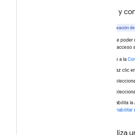
Crea y con
Nota:
La creación de
Antes de poder u
otorgar acceso a
Ve a la
Con
Haz clic e
Selecciona
Seleccion
Habilita la
inhabilitar
Inicializa