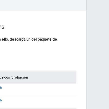
ns
a ello, descarga un del paquete de
de comprobación
6
6