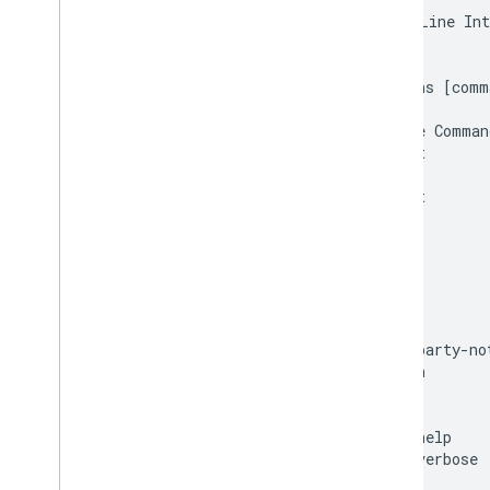
Command Line Int
De Dialogflow a Actions Builder
Usage:

Descripción general
  gactions [comm
Migración del proyecto
Migración de entrega
Available Comman
  decrypt       
  deploy        
  encrypt       
  help          
  init          
  login         
  logout        
  pull          
  push          
  third-party-no
  version       
Flags:

  -h, --help    
  -v, --verbose 