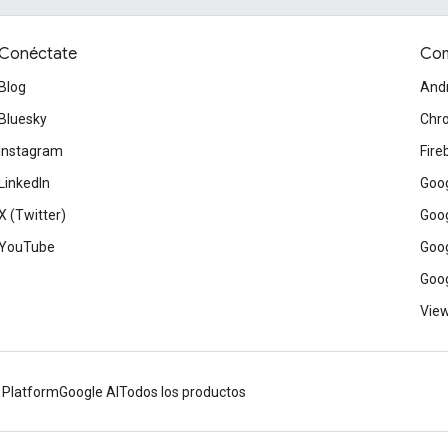
Conéctate
Com
Blog
And
Bluesky
Chr
Instagram
Fire
LinkedIn
Goog
X (Twitter)
Goog
YouTube
Goog
Goog
View
 Platform
Google AI
Todos los productos