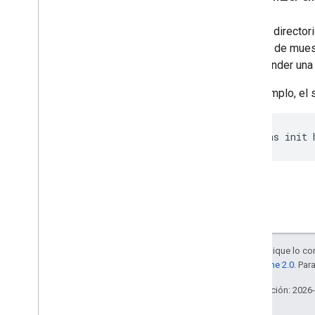
Crea un directori
Actions de mues
comprender una a
Por ejemplo, el
gactions init 
Salvo que se indique lo con
la
licencia Apache 2.0
. Par
Última actualización: 2026