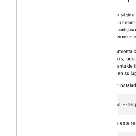
API de Actions
En esta página
Descripción general
Instala la herra
REST
Crea y configura
Inicializa una mu
Cargas útiles de webhook JSON
Solicitud y respuesta
La herramienta d
Verifica solicitudes
proyecto y, lueg
Intent
Parameter
Value
herramienta de 
Ranura
usuario
en su lug
Modo de ranura
Estado de ranura
Una vez instalad
Lienzo interactivo
gactions --hel
Referencia de API
Audio
Aparece este re
Biblioteca de sonidos
Volumen del audio