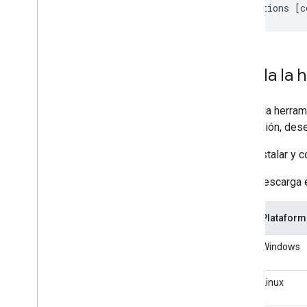
Instala la
Instala la herra
instalación, des
Para instalar y 
Descarga e
Plataform
Windows
Linux