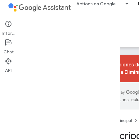
Actions on Google
Assistant
Conversational Actions
Información
Guías
Referencia
Codelabs
Muestras
Chat
Las acciones de
API
consulta
Elimi
herramienta de línea de comandos
de gactions
Descripción general
traducciones real
Guía del usuario
Bibliotecas de entrega
JSON
Página principal
YAML
Registro de cambios del SDK de
descrip
Actions