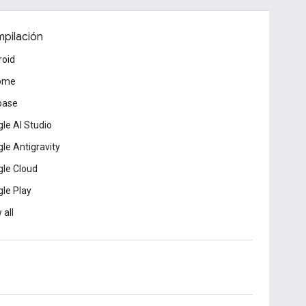
pilación
roid
ome
base
le AI Studio
le Antigravity
le Cloud
le Play
 all