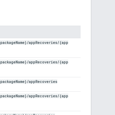
{package
Name}
/
app
Recoveries
/
{app
{package
Name}
/
app
Recoveries
/
{app
{package
Name}
/
app
Recoveries
{package
Name}
/
app
Recoveries
/
{app