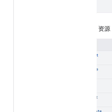
REST 资
方法
commit
delete
get
insert
validate