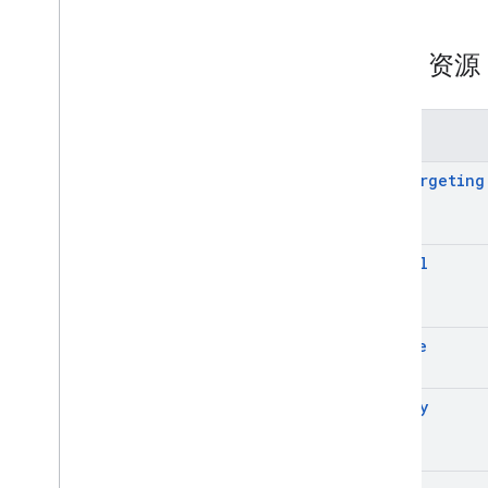
Targeting
Tax
Tier
REST 资
Token
Pagination
Withdrawal
Right
Type
方法
add
Targeting
cancel
create
deploy