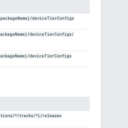
{package
Name}
/
device
Tier
Configs
package
Name}
/
device
Tier
Configs
/
package
Name}
/
device
Tier
Configs
ations
/
*
/
tracks
/
*}
/
releases