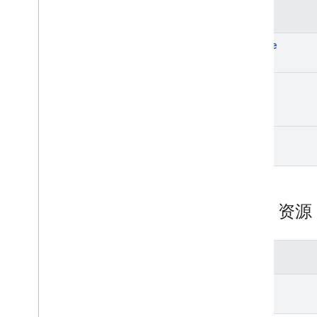
App
Image
Type
方法
App
Recovery
Action
Expansion
File
Type
create
Migrate
Base
Plan
Prices
Response
Money
get
Offer
Tag
Page
Info
价格
list
Product
Update
Latency
Tolerance
Recovery
Status
Regional
Price
Migration
Config
Regional
Product
Age
Rating
Info
REST 资
Regional
Tax
Rate
Info
Regions
Regions
Version
方法
Restricted
Payment
Countries
Streaming
Tax
Type
list
Subscription
Tax
And
Compliance
Settings