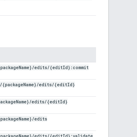
{package
Name}
/
edits
/
{edit
Id}:commit
/
{package
Name}
/
edits
/
{edit
Id}
package
Name}
/
edits
/
{edit
Id}
{package
Name}
/
edits
{package
Name}
/
edits
/
{edit
Id}:validate