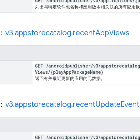
GET
/
androidpublisher
/
v3
/
applications
/
{
列出与特定软件包名称和应用版本相关联的所有应用恢
源：
v3
.
appstorecatalog
.
recent
App
Views
GET
/
androidpublisher
/
v3
/
appstorecatalo
Views
/
{play
App
Package
Name}
返回有关最近更新的应用的元数据。
源：
v3
.
appstorecatalog
.
recent
Update
Event
GET
/
androidpublisher
/
v3
/
appstorecatalo