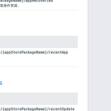
package
Name}
/
app
Recoveries
复操作资源。
g
/
{app
Store
Package
Name}
/
recent
App
s
g
/
{app
Store
Package
Name}
/
recent
Update