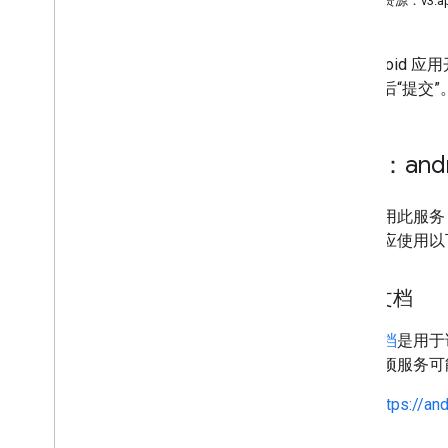
REST 资源：v3.appl
edits
.
apks
edits
.
bundles
让 Androi
edits
.
countryavailability
改，然后“提交”
edits
.
deobfuscationfiles
edits
.
details
edits
.
expansionfiles
服务：andro
edits
.
images
edits
.
listings
edits
.
testers
如要调用此服务，
edits
.
tracks
请求时应使用以
externaltransactions
generatedapks
发现文档
grants
inappproducts
发现文档
是用于说
internalappsharingartifacts
具。一项服务可
monetization
monetization
.
onetimeproducts
https://an
monetization
.
onetimeproducts
.
purchase
Options