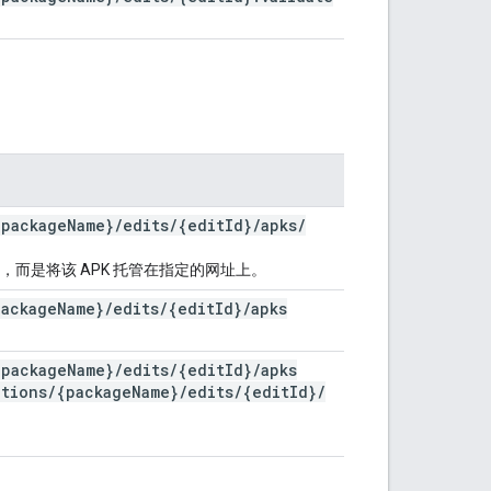
{package
Name}
/
edits
/
{edit
Id}
/
apks
/
Play，而是将该 APK 托管在指定的网址上。
package
Name}
/
edits
/
{edit
Id}
/
apks
{package
Name}
/
edits
/
{edit
Id}
/
apks
ations
/
{package
Name}
/
edits
/
{edit
Id}
/