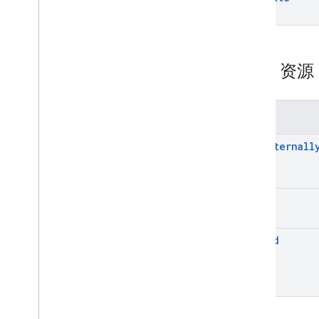
REST 资
方法
addexternall
list
upload