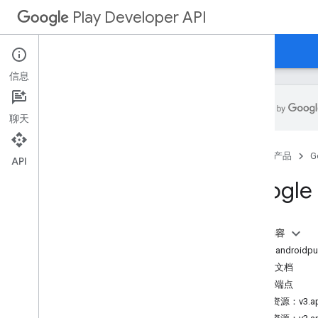
Play Developer API
指南
参考文档
示例
信息
聊天
资源摘要
首页
产品
G
API
REST 资源
Google 
applications
applications
.
device
Tier
Configs
applications
.
tracks
.
releases
本页内容
apprecovery
服务：androidpubl
appstoreappsreview
发现文档
appstorecatalog
.
recent
App
Views
服务端点
appstorecatalog
.
recent
Update
Events
REST 资源：v3.app
edits