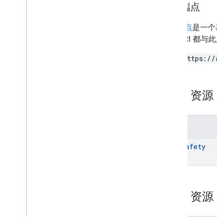
服务端点
monetization
.
onetimeproducts
.
purchase
Options
.
offers
服务端点
是一个
monetization
.
subscriptions
所有 URI 都
monetization
.
subscriptions
.
base
Plans
monetization
.
subscriptions
.
base
Plans
.
https://
offers
orders
purchases
.
products
REST 资
purchases
.
productsv2
purchases
.
subscriptions
purchases
.
subscriptionsv2
方法
purchases
.
voidedpurchases
reviews
data
Safety
systemapks
.
variants
users
类型
REST 资
All
Users
Android
Sdks