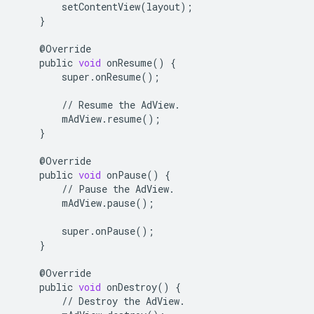
setContentView
(
layout
);
}
@
Override
public
void
onResume
()
{
super
.
onResume
();
//
Resume
the
AdView
.
mAdView
.
resume
();
}
@
Override
public
void
onPause
()
{
//
Pause
the
AdView
.
mAdView
.
pause
();
super
.
onPause
();
}
@
Override
public
void
onDestroy
()
{
//
Destroy
the
AdView
.