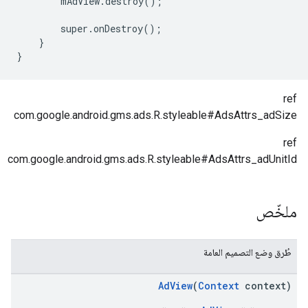
mAdView
.
destroy
();
super
.
onDestroy
();
}
}
ref
com.google.android.gms.ads.R.styleable#AdsAttrs_adSize
ref
com.google.android.gms.ads.R.styleable#AdsAttrs_adUnitId
ملخّص
طُرق وضع التصميم العامة
AdView
(
Context
context)