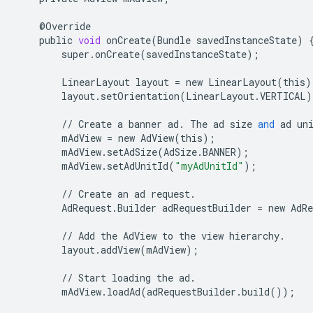
@
Override
public
void
onCreate
(
Bundle
savedInstanceState
)
super
.
onCreate
(
savedInstanceState
);
LinearLayout
layout
=
new
LinearLayout
(
this
)
layout
.
setOrientation
(
LinearLayout
.
VERTICAL
)
//
Create
a
banner
ad
.
The
ad
size
and
ad
un
mAdView
=
new
AdView
(
this
);
mAdView
.
setAdSize
(
AdSize
.
BANNER
);
mAdView
.
setAdUnitId
(
"myAdUnitId"
);
//
Create
an
ad
request
.
AdRequest
.
Builder
adRequestBuilder
=
new
AdRe
//
Add
the
AdView
to
the
view
hierarchy
.
layout
.
addView
(
mAdView
);
//
Start
loading
the
ad
.
mAdView
.
loadAd
(
adRequestBuilder
.
build
());