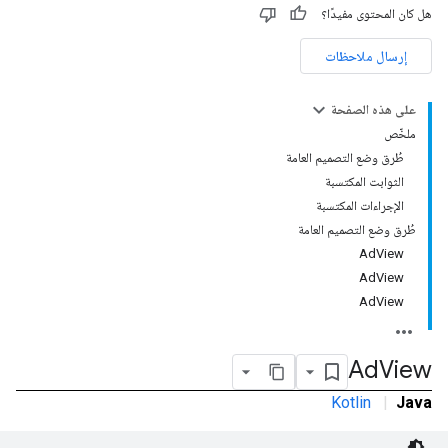
هل كان المحتوى مفيدًا؟
إرسال ملاحظات
على هذه الصفحة
ملخّص
طُرق وضع التصميم العامة
الثوابت المكتسبة
الإجراءات المكتسبة
طُرق وضع التصميم العامة
AdView
AdView
AdView
Ad
View
Kotlin
|
Java