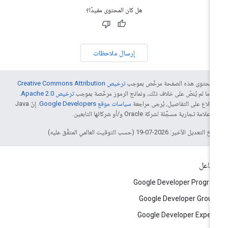
هل كان المحتوى مفيدًا؟
إرسال ملاحظات
ّ محتوى هذه الصفحة مرخّص بموجب
ترخيص Creative Commons Attribution
4‏
ما لم يُنصّ على خلاف ذلك، ونماذج الرموز مرخّصة بموجب
ترخيص Apache 2.0‏
.
اطّلاع على التفاصيل، يُرجى مراجعة
سياسات موقع Google Developers‏
. إنّ Java
لامة تجارية مسجَّلة لشركة Oracle و/أو شركائها التابعين.
التعديل الأخير: 2026-07-19 (حسب التوقيت العالمي المتفَّق عليه)
تفاعل
Google Developer Progr
Google Developer Grou
Google Developer Exper