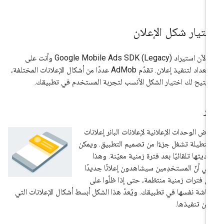
ختيار شكل الإعلان
 الآن استيراد
Google Mobile Ads SDK (Legacy)
وأنت على
استعداد لتنفيذ إعلان. تقدّم AdMob عددًا من أشكال الإعلانات المختلفة،
 يتيح لك اختيار الشكل الأنسب لتجربة المستخدم في تطبيقك.
نر
رض الوحدات الإعلانية لإعلانات البانر إعلانات
تطيلة تشغل جزءًا من تصميم التطبيق. ويمكن
ديثها تلقائيًا بعد فترة زمنية معيّنة. وهذا
ني أنّ المستخدِمين سيشاهدون إعلانًا جديدًا
ى فترات زمنية منتظمة، حتى إذا ظلّوا على
شاشة نفسها في تطبيقك. ويُعدّ هذا الشكل أبسط أشكال الإعلانات التي
كن تنفيذها.