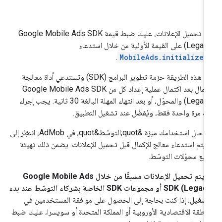
ل تحميل الإعلانات، عليك ضبط قيمة
Google Mobile Ads SDK
(Legac
على القيمة الأولية من خلال استدعاء
.
MobileAds.initialize(
تُعدّ هذه الطريقة حزمة تطوير البرامج (SDK) وتستدعي أداة معالجة
إكمال بعد اكتمال عملية إعداد كل من
Google Mobile Ads SDK
(Legac
والمحوّل، أو بعد انتهاء المهلة البالغة 30 ثانية. يجب إجراء
ك مرة واحدة فقط، ويُفضّل عند تشغيل التطبيق.
في حال استخدامك ميزة &quot;التوسّط&quot; في AdMob، انتظِر إلى
 يتم استدعاء معالج الإكمال قبل تحميل الإعلانات. يضمن ذلك تهيئة
يع محوّلات التوسّط.
 يتم تحميل الإعلانات مسبقًا من خلال
Google Mobile Ads
SDK (Legacy
أو مجموعات SDK الخاصة بشركاء التوسّط عند بدء
تشغيل.
إذا كنت بحاجة إلى الحصول على موافقة المستخدمين في
منطقة الاقتصادية الأوروبية أو المملكة المتحدة أو سويسرا، عليك ضبط