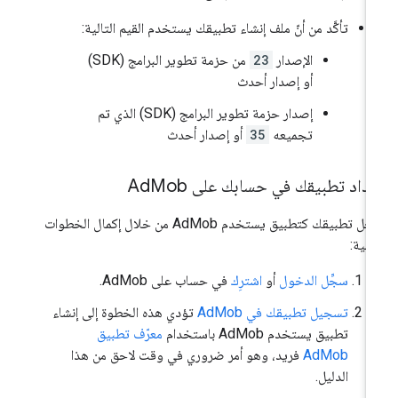
تأكَّد من أنّ ملف إنشاء تطبيقك يستخدم القيم التالية:
الإصدار
23
من حزمة تطوير البرامج (SDK)
أو إصدار أحدث
إصدار حزمة تطوير البرامج (SDK) الذي تم
تجميعه
35
أو إصدار أحدث
داد تطبيقك في حسابك على Ad
Mob
سجِّل تطبيقك كتطبيق يستخدم AdMob من خلال إكمال الخطوات
تالية:
سجِّل الدخول
أو
اشترِك
في حساب على AdMob.
تسجيل تطبيقك في AdMob
تؤدي هذه الخطوة إلى إنشاء
تطبيق يستخدم AdMob باستخدام
معرّف تطبيق
AdMob
فريد، وهو أمر ضروري في وقت لاحق من هذا
الدليل.