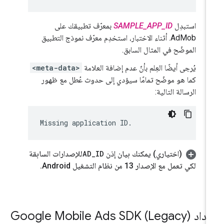
استبدِل
SAMPLE_APP_ID
بمعرّف تطبيقك على
AdMob. أثناء الاختبار، استخدِم معرّف نموذج التطبيق
الموضّح في المثال السابق.
يُرجى أيضًا العِلم بأنّ عدم إضافة العلامة
<meta-data>
كما هو موضّح تمامًا سيؤدي إلى حدوث عُطل مع ظهور
الرسالة التالية:
(اختياري) يمكنك بيان إذن
ID
_
AD
للإصدارات السابقة
لكي تعمل مع الإصدار 13 من نظام التشغيل Android
.
عداد
Google Mobile Ads SDK (Legacy)