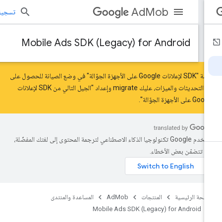
AdMob
تسجيل الد
Mobile Ads SDK (Legacy) for Android
حزمة "SDK لإعلانات Google على الأجهزة الجوّالة" في وضع الصيانة للحصول على
ر التحديثات والميزات، عليك
migrate
و
إعداد "الجيل التالي من SDK لإعلانات
 على الأجهزة الجوّالة"
.
تستخدم Google تكنولوجيا الذكاء الاصطناعي لترجمة المحتوى إلى لغتك المفضّلة،
د تتضمّن بعض الأخطاء.
صفحة الرئيسية
المنتجات
AdMob
المساعدة والمنتدى
Mobile Ads SDK (Legacy) for Android