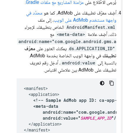
يُرجى الاطّلاع على
مزامنة المشاريع مع ملفات Gradle
.
أضِف معرّف تطبيقك على AdMob، كما هو
محدّد في
واجهة مستخدم AdMob على الويب
، إلى ملف
AndroidManifest.xml
الخاص بتطبيقك. لإجراء
ذلك، أضِف علامة
<meta-data>
مع
android:name="com.google.android.gms.a
ds.APPLICATION_ID"
. يمكنك العثور على
معرّف
تطبيقك
في واجهة الويب الخاصة بخدمة AdMob.
بالنسبة إلى
android:value
، أدخِل رقم تعريف
تطبيقك على AdMob بين علامتَي اقتباس.
<!--
Sample
AdMob
app
ID:
ca-app-pub
android:value="
SAMPLE_APP_ID
"/>
</application>
