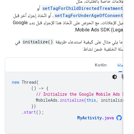
 علامات خاصة بالطلبات، مثل
setTagForChildDirectedTreatment(
أو
setTagForUnderAgeOfConsent(
، أو اتّخاذ إجراء آخر قبل
ميل الإعلانات، مع الحرص على اتّخاذ هذا الإجراء قبل بدء
Google
.
Mobile Ads SDK (Legac
 ما يلي مثال على كيفية استدعاء طريقة
initialize()
في
سلة الخلفية ضمن نشاط:
جافا
Kotlin
new
Thread
(
()
-
>
{
// Initialize the Google Mobile Ads S
MobileAds
.
initialize
(
this
,
initializa
})
.
start
();
MyActivity
.
java