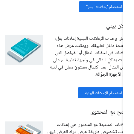
استخدام "إعلانات البانر"
لان بيني
رض وحدات الإعلانات البينية إعلانات بملء
صفحة داخل تطبيقك. ويمكنك عرض هذه
إعلانات في لحظات التنقّل أو الفواصل التي
دث بشكلٍ تلقائي في واجهة تطبيقك، على
يل المثال، بعد اكتمال مستوىً معيّن في لعبة
ى الأجهزة الجوّالة.
استخدام الإعلانات البينية
دمج مع المحتوى
إعلانات المدمجة مع المحتوى هي إعلانات
كنك تخصيص طريقة عرض مواد العرض فيها،