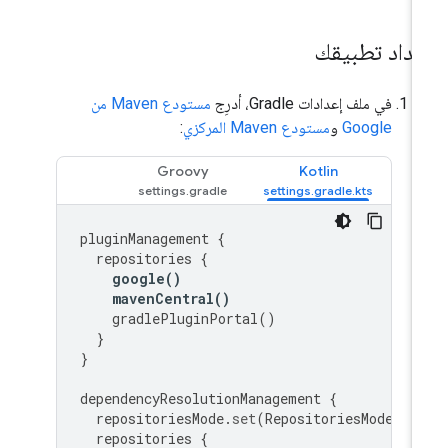
عداد تطبيقك
في ملف إعدادات Gradle، أدرِج
مستودع Maven من
Google
و
مستودع Maven المركزي
:
Groovy
Kotlin
pluginManagement
{
repositories
{
google
()
mavenCentral
()
gradlePluginPortal
()
}
}
dependencyResolutionManagement
{
repositoriesMode
.
set
(
RepositoriesMode
.
FA
repositories
{