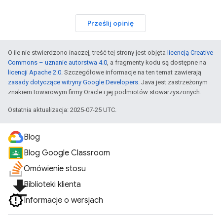
Prześlij opinię
O ile nie stwierdzono inaczej, treść tej strony jest objęta
licencją Creative
Commons – uznanie autorstwa 4.0
, a fragmenty kodu są dostępne na
licencji Apache 2.0
. Szczegółowe informacje na ten temat zawierają
zasady dotyczące witryny Google Developers
. Java jest zastrzeżonym
znakiem towarowym firmy Oracle i jej podmiotów stowarzyszonych.
Ostatnia aktualizacja: 2025-07-25 UTC.
Blog
Blog Google Classroom
Omówienie stosu
file_download
Biblioteki klienta
Informacje o wersjach