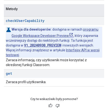
Metody
check
User
Capability
Wersja dla deweloperów:
dostępna w ramach
programu
Google Workspace Developer Preview
, który zapewnia
wcześniejszy dostęp do niektórych funkcji. Ta funkcja jest
V1_20240930_PREVIEW
dostępna w
i nowszych wersjach.
Więcej informacji znajdziesz w artykule
Interfejsy API w wersji
testowej
.
Zwraca informację, czy użytkownik może korzystać z
określonej funkcji Classroom.
get
Zwraca profil użytkownika.
Czy te wskazówki były pomocne?