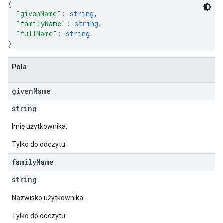
{
"givenName"
: 
string
,
"familyName"
: 
string
,
"fullName"
: 
string
}
Pola
given
Name
string
Imię użytkownika.
Tylko do odczytu.
family
Name
string
Nazwisko użytkownika.
Tylko do odczytu.