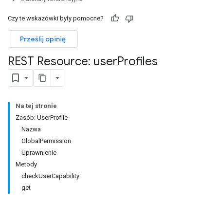
Czy te wskazówki były pomocne?
ers
Prześlij opinię
REST Resource: user
Profiles
Na tej stronie
Zasób: UserProfile
Nazwa
GlobalPermission
Uprawnienie
Metody
checkUserCapability
get