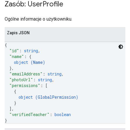
Zasób: User
Profile
Ogólne informacje o użytkowniku.
Zapis JSON
{
"id"
: 
string
,
"name"
: 
{
object (
Name
)
}
,
"emailAddress"
: 
string
,
"photoUrl"
: 
string
,
"permissions"
: 
[
{
object (
GlobalPermission
)
}
]
,
"verifiedTeacher"
: 
boolean
}