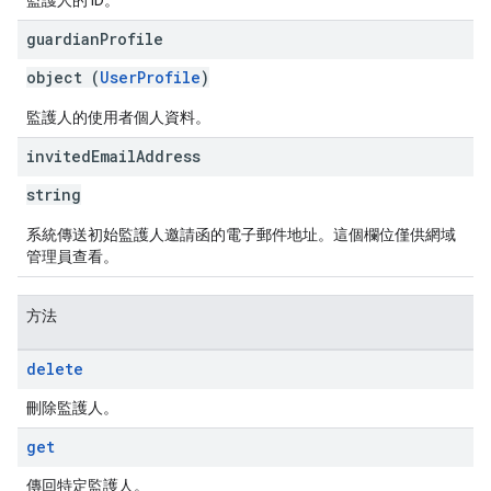
監護人的 ID。
guardian
Profile
object (
UserProfile
)
監護人的使用者個人資料。
invited
Email
Address
string
系統傳送初始監護人邀請函的電子郵件地址。這個欄位僅供網域
管理員查看。
方法
delete
刪除監護人。
get
傳回特定監護人。