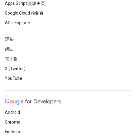
Apps Script 資訊主頁
Google Cloud 控制台
APIs Explorer
連結
網誌
電子報
X (Twitter)
YouTube
Android
Chrome
Firebase