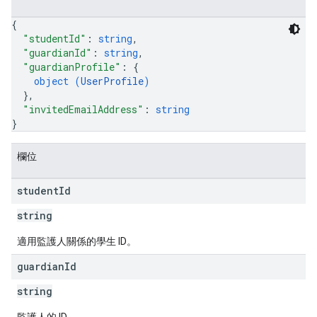
{
"studentId"
: 
string
,
"guardianId"
: 
string
,
"guardianProfile"
: 
{
object (
UserProfile
)
}
,
"invitedEmailAddress"
: 
string
}
欄位
student
Id
string
適用監護人關係的學生 ID。
guardian
Id
string