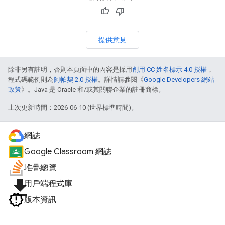
提供意見
除非另有註明，否則本頁面中的內容是採用
創用 CC 姓名標示 4.0 授權
，
程式碼範例則為
阿帕契 2.0 授權
。詳情請參閱《
Google Developers 網站
政策
》。Java 是 Oracle 和/或其關聯企業的註冊商標。
上次更新時間：2026-06-10 (世界標準時間)。
網誌
Google Classroom 網誌
堆疊總覽
file_download
用戶端程式庫
版本資訊