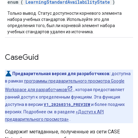
enum (
LearningStandardAvailabilityState
)
Только вывод. Статус доступности корневого элемента
набора учебных стандартов. Используйте это для
определения того, был ли корневой элемент набора
учебных стандартов удален из источника.
Case
Guid
Предварительная версия для разработчиков:
доступна
в рамках
программы предварительного просмотра Google
Workspace для разработчиков
, которая предоставляет
ранний доступ к определенным функциям. Эта функция
доступна в версии
V1_20260316_PREVIEW
и более поздних
версиях. Подробнее см. в разделе
«Доступ к API
предварительного просмотра»
.
Содержит метаданные, полученные из сети CASE