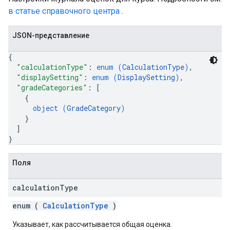
в статье справочного центра
.
JSON-представление
{
"calculationType"
: 
enum (
CalculationType
)
,
"displaySetting"
: 
enum (
DisplaySetting
)
,
"gradeCategories"
: 
[
{
object (
GradeCategory
)
}
]
}
Поля
calculation
Type
enum (
CalculationType
)
Указывает, как рассчитывается общая оценка.