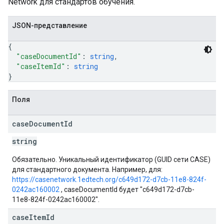
Network для стандартов обучения.
JSON-представление
{
"caseDocumentId"
: 
string
,
"caseItemId"
: 
string
}
Поля
case
Document
Id
string
Обязательно. Уникальный идентификатор (GUID сети CASE)
для стандартного документа. Например, для:
https://casenetwork.1edtech.org/c649d172-d7cb-11e8-824f-
0242ac160002
, caseDocumentId будет "c649d172-d7cb-
11e8-824f-0242ac160002".
case
Item
Id