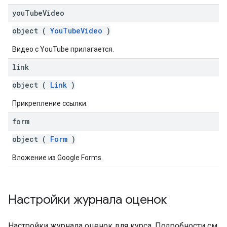
you
Tube
Video
object (
YouTubeVideo
)
Видео с YouTube прилагается.
link
object (
Link
)
Прикрепление ссылки.
form
object (
Form
)
Вложение из Google Forms.
Настройки журнала оценок
Настройки журнала оценок для курса. Подробности см.