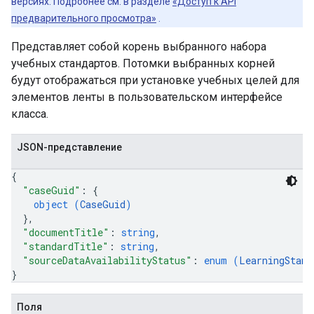
версиях. Подробнее см. в разделе
«Доступ к API
предварительного просмотра»
.
Представляет собой корень выбранного набора
учебных стандартов. Потомки выбранных корней
будут отображаться при установке учебных целей для
элементов ленты в пользовательском интерфейсе
класса.
JSON-представление
{
"caseGuid"
: 
{
object (
CaseGuid
)
}
,
"documentTitle"
: 
string
,
"standardTitle"
: 
string
,
"sourceDataAvailabilityStatus"
: 
enum (
LearningStand
}
Поля