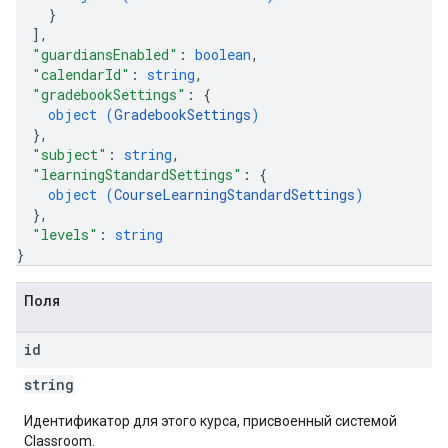
}
]
,
"guardiansEnabled"
: 
boolean
,
"calendarId"
: 
string
,
"gradebookSettings"
: 
{
object (
GradebookSettings
)
}
,
"subject"
: 
string
,
"learningStandardSettings"
: 
{
object (
CourseLearningStandardSettings
)
}
,
"levels"
: 
string
}
Поля
id
string
Идентификатор для этого курса, присвоенный системой
Classroom.