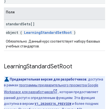
}
Поля
standard
Sets[]
object (
LearningStandardSetRoot
)
Обязательно. Данный курс соответствует набору базовых
учебных стандартов.
Learning
Standard
Set
Root
Предварительная версия для разработчиков:
доступна
в рамках
программы предварительного просмотра Google
Workspace для разработчиков
, которая предоставляет
ранний доступ к определенным функциям. Эта функция
доступна в версии
V1_20260316_PREVIEW
и более поздних