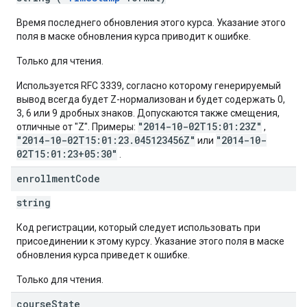
Время последнего обновления этого курса. Указание этого
поля в маске обновления курса приводит к ошибке.
Только для чтения.
Используется RFC 3339, согласно которому генерируемый
вывод всегда будет Z-нормализован и будет содержать 0,
3, 6 или 9 дробных знаков. Допускаются также смещения,
"2014-10-02T15:01:23Z"
отличные от "Z". Примеры:
,
"2014-10-02T15:01:23.045123456Z"
"2014-10-
или
02T15:01:23+05:30"
.
enrollment
Code
string
Код регистрации, который следует использовать при
присоединении к этому курсу. Указание этого поля в маске
обновления курса приведет к ошибке.
Только для чтения.
course
State