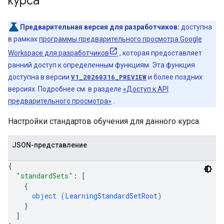
курса
Предварительная версия для разработчиков:
доступна
в рамках
программы предварительного просмотра Google
Workspace для разработчиков
, которая предоставляет
ранний доступ к определенным функциям. Эта функция
доступна в версии
V1_20260316_PREVIEW
и более поздних
версиях. Подробнее см. в разделе
«Доступ к API
предварительного просмотра»
.
Настройки стандартов обучения для данного курса.
JSON-представление
{
"standardSets"
: 
[
{
object (
LearningStandardSetRoot
)
}
]