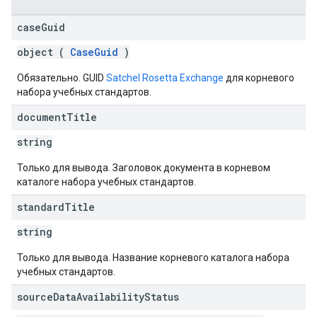
case
Guid
object (
CaseGuid
)
Обязательно. GUID
Satchel Rosetta Exchange
для корневого
набора учебных стандартов.
document
Title
string
Только для вывода. Заголовок документа в корневом
каталоге набора учебных стандартов.
standard
Title
string
Только для вывода. Название корневого каталога набора
учебных стандартов.
source
Data
Availability
Status