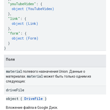
"youTubeVideo"
: 
{
object (
YouTubeVideo
)
}
,
"link"
: 
{
object (
Link
)
}
,
"form"
: 
{
object (
Form
)
}
}
Поля
material
полевого назначения Union. Данные о
material
материалах.
может быть только одним из
следующих:
drive
File
object (
DriveFile
)
Вложение файла в Google Диск.