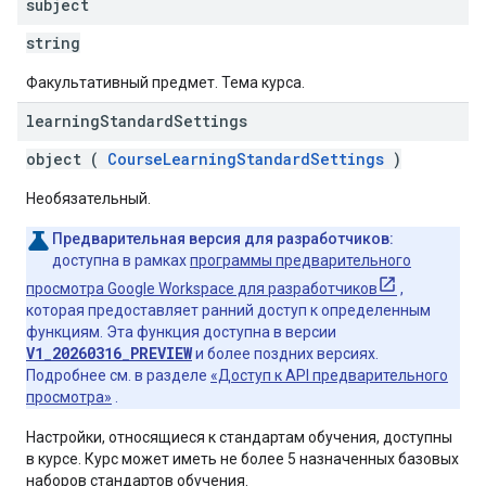
subject
string
Факультативный предмет. Тема курса.
learning
Standard
Settings
object (
CourseLearningStandardSettings
)
Необязательный.
Предварительная версия для разработчиков:
доступна в рамках
программы предварительного
просмотра Google Workspace для разработчиков
,
которая предоставляет ранний доступ к определенным
функциям. Эта функция доступна в версии
V1_20260316_PREVIEW
и более поздних версиях.
Подробнее см. в разделе
«Доступ к API предварительного
просмотра»
.
Настройки, относящиеся к стандартам обучения, доступны
в курсе. Курс может иметь не более 5 назначенных базовых
наборов стандартов обучения.