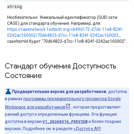
string
Необязательно. Уникальный идентификатор (GUID сети
CASE) для стандарта обучения. Например, для:
https://casenetwork.1edtech.org/c649d172-d7cb-11e8-824f-
0242ac160002/70d64823-d7cc-11e8-824f-0242ac160002
,
caseItemId будет "70d64823-d7cc-11e8-824f-0242ac160002".
Стандарт обучения Доступность
Состояние
Предварительная версия для разработчиков:
доступна
в рамках
программы предварительного просмотра Google
Workspace для разработчиков
, которая предоставляет
ранний доступ к определенным функциям. Эта функция
доступна в версии
V1_20260316_PREVIEW
и более поздних
версиях. Подробнее см. в разделе
«Доступ к API