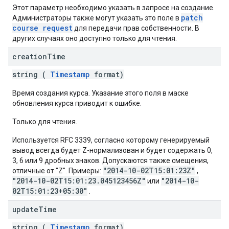
Этот параметр необходимо указать в запросе на создание.
patch
Администраторы также могут указать это поле в
course request
для передачи прав собственности. В
других случаях оно доступно только для чтения.
creation
Time
string (
Timestamp
format)
Время создания курса. Указание этого поля в маске
обновления курса приводит к ошибке.
Только для чтения.
Используется RFC 3339, согласно которому генерируемый
вывод всегда будет Z-нормализован и будет содержать 0,
3, 6 или 9 дробных знаков. Допускаются также смещения,
"2014-10-02T15:01:23Z"
отличные от "Z". Примеры:
,
"2014-10-02T15:01:23.045123456Z"
"2014-10-
или
02T15:01:23+05:30"
.
update
Time
string (
Timestamp
format)