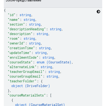
JSON-представление
{
"id"
: 
string
,
"name"
: 
string
,
"section"
: 
string
,
"descriptionHeading"
: 
string
,
"description"
: 
string
,
"room"
: 
string
,
"ownerId"
: 
string
,
"creationTime"
: 
string
,
"updateTime"
: 
string
,
"enrollmentCode"
: 
string
,
"courseState"
: 
enum (
CourseState
)
,
"alternateLink"
: 
string
,
"teacherGroupEmail"
: 
string
,
"courseGroupEmail"
: 
string
,
"teacherFolder"
: 
{
object (
DriveFolder
)
}
,
"courseMaterialSets"
: 
[
{
object (
CourseMaterialSet
)