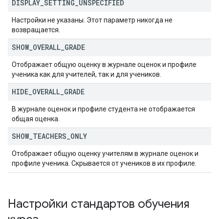
DISPLAY
_
SETTING
_
UNSPECIFIED
Настройки не указаны. Этот параметр никогда не
возвращается.
SHOW
_
OVERALL
_
GRADE
Отображает общую оценку в журнале оценок и профиле
ученика как для учителей, так и для учеников.
HIDE
_
OVERALL
_
GRADE
В журнале оценок и профиле студента не отображается
общая оценка.
SHOW
_
TEACHERS
_
ONLY
Отображает общую оценку учителям в журнале оценок и
профиле ученика. Скрывается от учеников в их профиле.
Настройки стандартов обучения