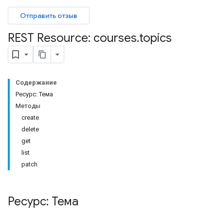
bmissions
Отправить отзыв
ers
REST Resource: courses
.
topics
Содержание
Ресурс: Тема
Методы
create
delete
get
list
patch
Ресурс: Тема