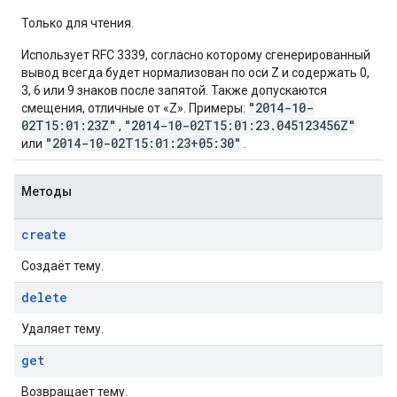
Только для чтения.
Использует RFC 3339, согласно которому сгенерированный
вывод всегда будет нормализован по оси Z и содержать 0,
3, 6 или 9 знаков после запятой. Также допускаются
"2014-10-
смещения, отличные от «Z». Примеры:
02T15:01:23Z"
"2014-10-02T15:01:23.045123456Z"
,
"2014-10-02T15:01:23+05:30"
или
.
Методы
create
Создаёт тему.
delete
Удаляет тему.
get
Возвращает тему.