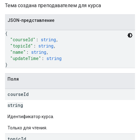
Тема создана преподавателем для курса
JSON-представление
{
"courseId"
: 
string
,
"topicId"
: 
string
,
"name"
: 
string
,
"updateTime"
: 
string
}
Поля
course
Id
string
Идентификатор курса.
Только для чтения.
topic
Id