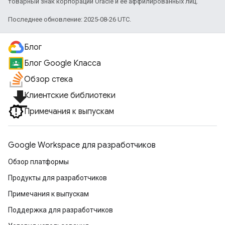
товарный знак корпорации Oracle и ее аффилированных лиц.
Последнее обновление: 2025-08-26 UTC.
Блог
Блог Google Класса
Обзор стека
file_download
Клиентские библиотеки
Примечания к выпускам
Google Workspace для разработчиков
Обзор платформы
Продукты для разработчиков
Примечания к выпускам
Поддержка для разработчиков